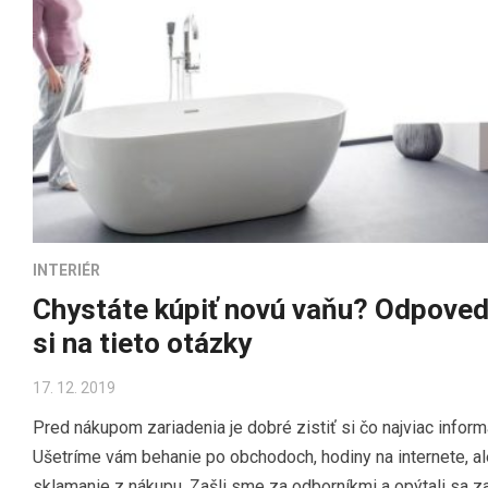
INTERIÉR
Chystáte kúpiť novú vaňu? Odpoved
si na tieto otázky
17. 12. 2019
Pred nákupom zariadenia je dobré zistiť si čo najviac informá
Ušetríme vám behanie po obchodoch, hodiny na internete, al
sklamanie z nákupu. Zašli sme za odborníkmi a opýtali sa za