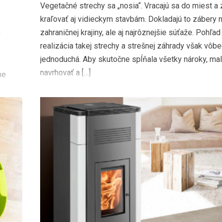
Vegetačné strechy sa „nosia“. Vracajú sa do miest a 
kraľovať aj vidieckym stavbám. Dokladajú to zábery n
zahraničnej krajiny, ale aj najrôznejšie súťaže. Pohľad 
y
realizácia takej strechy a strešnej záhrady však vôbe
jednoduchá. Aby skutočne spĺňala všetky nároky, mali
navrhovať a […]
me
ť. V