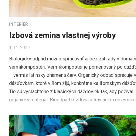
INTERIÉR
Izbová zemina vlastnej výroby
1. 11. 2019
Biologický odpad možno spracovať aj bez záhrady v domá
vermikompostéri. Vermikompostér je pomenovaný po dážď
– vermis latinsky znamená červ. Organický odpad spracuje 
dážďovkám, ktoré v ňom žijú, konkrétne kalifornským dážď
Tie sú vyšľachtené z klasických dážďoviek tak, aby požívali 
organický materiál. Bioodpad rozdrvia a tráviacimi enzýmam
rozložia […]