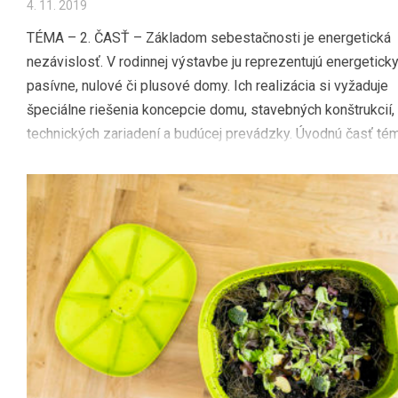
4. 11. 2019
TÉMA – 2. ČASŤ – Základom sebestačnosti je energetická
nezávislosť. V rodinnej výstavbe ju reprezentujú energetick
pasívne, nulové či plusové domy. Ich realizácia si vyžaduje
špeciálne riešenia koncepcie domu, stavebných konštrukcií,
technických zariadení a budúcej prevádzky. Úvodnú časť té
čítajte tu Základom sebestačnosti je energetická nezávislos
rodinnej výstavbe ju […]