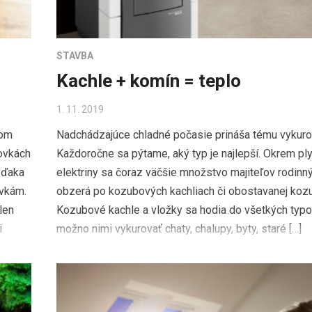
STAVBA
Kachle + komín = teplo
1. 11. 2019
com
Nadchádzajúce chladné počasie prináša tému vykuro
ovkách
Každoročne sa pýtame, aký typ je najlepší. Okrem ply
vďaka
elektriny sa čoraz väčšie množstvo majiteľov rodin
ovkám.
obzerá po kozubových kachliach či obostavanej kozu
len
Kozubové kachle a vložky sa hodia do všetkých typo
i
možno nimi vykurovať chaty, chalupy, byty, staré […]