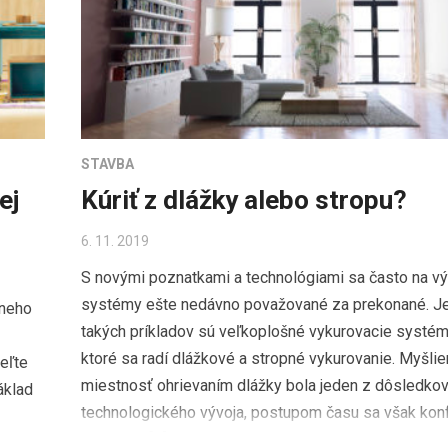
STAVBA
ej
Kúriť z dlážky alebo stropu?
6. 11. 2019
S novými poznatkami a technológiami sa často na vý
systémy ešte nedávno považované za prekonané. J
 neho
takých príkladov sú veľkoplošné vykurovacie systé
ktoré sa radí dlážkové a stropné vykurovanie. Myšli
eľte
miestnosť ohrievaním dlážky bola jeden z dôsledko
áklad
technologického vývoja, postupom času sa však konf
rastúcimi […]