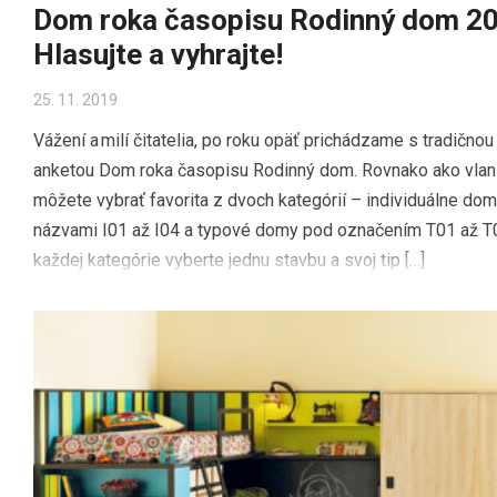
Dom roka časopisu Rodinný dom 20
Hlasujte a vyhrajte!
25. 11. 2019
Vážení a milí čitatelia, po roku opäť prichádzame s tradičnou
anketou Dom roka časopisu Rodinný dom. Rovnako ako vlani
môžete vybrať favorita z dvoch kategórií – individuálne do
názvami I01 až I04 a typové domy pod označením T01 až T
každej kategórie vyberte jednu stavbu a svoj tip […]