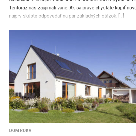
Tentoraz nás zaujímali vane. Ak sa práve chystáte kúpiť nov
najprv skúste odpovedať na pár základných otázok. […]
DOM ROKA