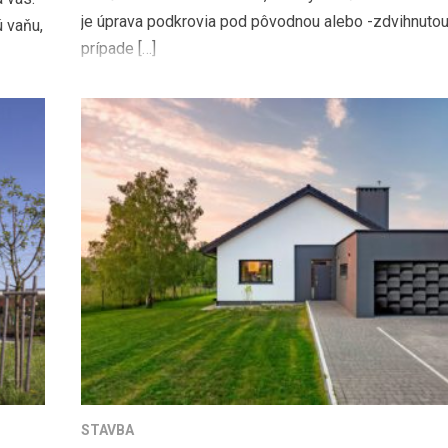
je úprava podkrovia pod pôvodnou alebo -zdvihnutou
ú vaňu,
prípade […]
STAVBA