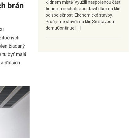
klidném místě. Využili naspořenou část
h brán
financí a nechali si postavit dům na klíč
od společnosti Ekonomické stavby.
Proč jsme stavěli na klíč Se stavbou
domuContinue […]
ku
žitočných
elen žiadaný
e tu byť malá
 a ďalších