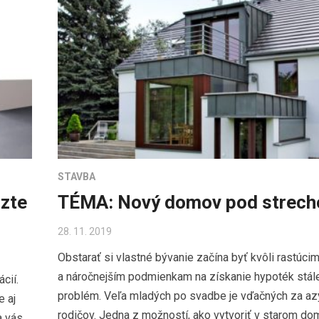
STAVBA
zte
TÉMA: Nový domov pod strech
28. 11. 2019
Obstarať si vlastné bývanie začína byť kvôli rastúc
a náročnejším podmienkam na získanie hypoték stál
cií.
problém. Veľa mladých po svadbe je vďačných za az
e aj
rodičov. Jedna z možností, ako vytvoriť v starom do
 vás.