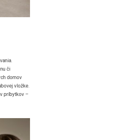
vania.
nu či
ných domov
bovej vložke.
v príbytkov –