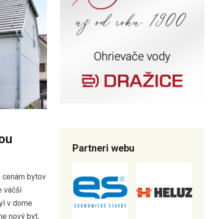
ou
Partneri webu
im cenám bytov
e väčší
yl v dome
me nový byt,