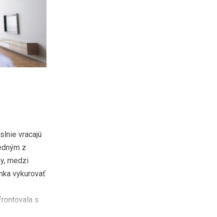
slnie vracajú
edným z
my, medzi
enka vykurovať
v
rontovala s