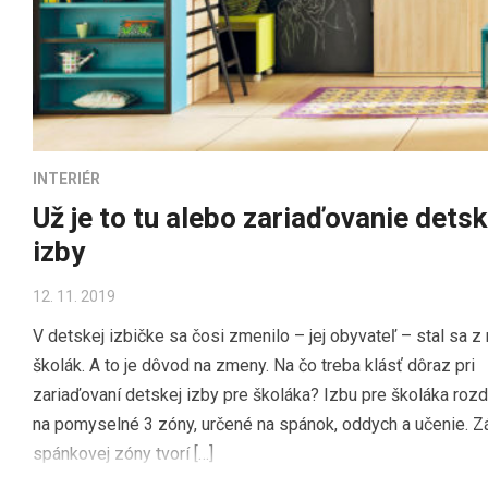
INTERIÉR
Už je to tu alebo zariaďovanie detsk
izby
12. 11. 2019
V detskej izbičke sa čosi zmenilo – jej obyvateľ – stal sa z
školák. A to je dôvod na zmeny. Na čo treba klásť dôraz pri
zariaďovaní detskej izby pre školáka? Izbu pre školáka rozd
na pomyselné 3 zóny, určené na spánok, oddych a učenie. Z
spánkovej zóny tvorí […]