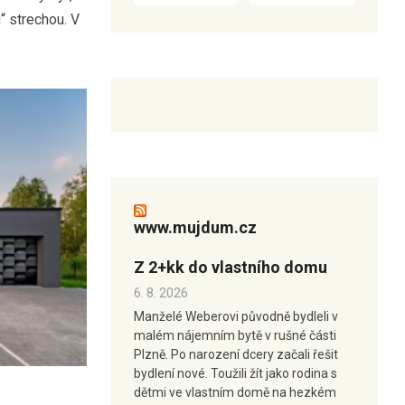
“ strechou. V
www.mujdum.cz
Z 2+kk do vlastního domu
6. 8. 2026
Manželé Weberovi původně bydleli v
malém nájemním bytě v rušné části
Plzně. Po narození dcery začali řešit
bydlení nové. Toužili žít jako rodina s
dětmi ve vlastním domě na hezkém