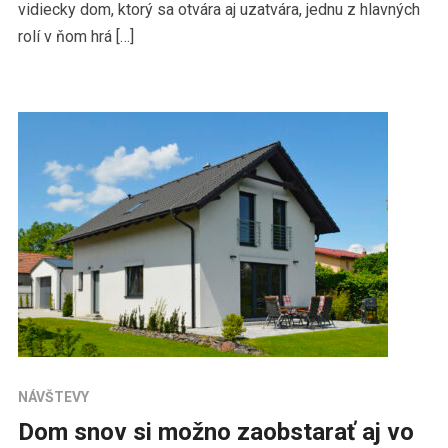
vidiecky dom, ktorý sa otvára aj uzatvára, jednu z hlavných
rolí v ňom hrá […]
NÁVŠTEVY
Dom snov si možno zaobstarať aj vo