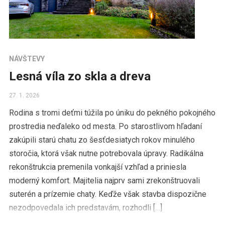
NÁVŠTEVY
Lesná víla zo skla a dreva
27. 1. 2026
Rodina s tromi deťmi túžila po úniku do pekného pokojného
prostredia neďaleko od mesta. Po starostlivom hľadaní
zakúpili starú chatu zo šesťdesiatych rokov minulého
storočia, ktorá však nutne potrebovala úpravy. Radikálna
rekonštrukcia premenila vonkajší vzhľad a priniesla
moderný komfort. Majitelia najprv sami zrekonštruovali
suterén a prízemie chaty. Keďže však stavba dispozične
nezodpovedala ich predstavám, rozhodli […]