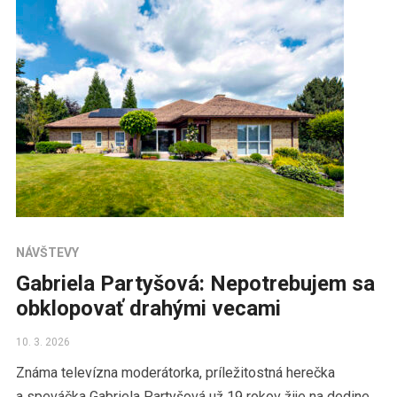
NÁVŠTEVY
Gabriela Partyšová: Nepotrebujem sa
obklopovať drahými vecami
10. 3. 2026
Známa televízna moderátorka, príležitostná herečka
a speváčka Gabriela Partyšová už 19 rokov žije na dedine