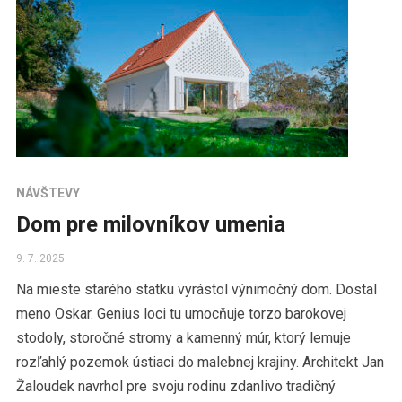
NÁVŠTEVY
Dom pre milovníkov umenia
9. 7. 2025
Na mieste starého statku vyrástol výnimočný dom. Dostal
meno Oskar. Genius loci tu umocňuje torzo barokovej
stodoly, storočné stromy a kamenný múr, ktorý lemuje
rozľahlý pozemok ústiaci do malebnej krajiny. Architekt Jan
Žaloudek navrhol pre svoju rodinu zdanlivo tradičný