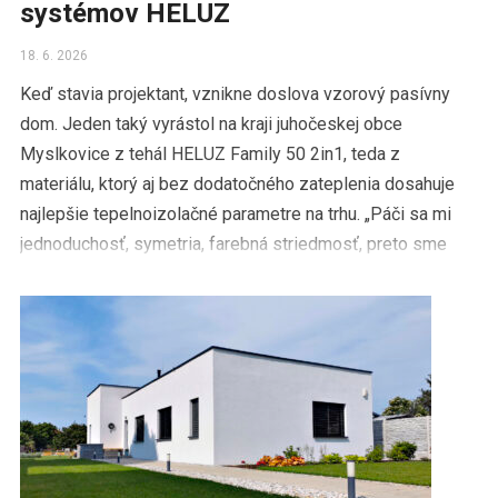
systémov HELUZ
18. 6. 2026
Keď stavia projektant, vznikne doslova vzorový pasívny
dom. Jeden taký vyrástol na kraji juhočeskej obce
Myslkovice z tehál HELUZ Family 50 2in1, teda z
materiálu, ktorý aj bez dodatočného zateplenia dosahuje
najlepšie tepelnoizolačné parametre na trhu. „Páči sa mi
jednoduchosť, symetria, farebná striedmosť, preto sme
všetko smerovali do odtieňov šedej […]