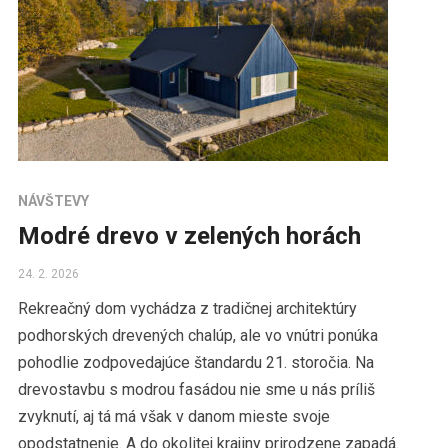
NÁVŠTEVY
Modré drevo v zelených horách
24. 2. 2026
Rekreačný dom vychádza z tradičnej architektúry
podhorských drevených chalúp, ale vo vnútri ponúka
pohodlie zodpovedajúce štandardu 21. storočia. Na
drevostavbu s modrou fasádou nie sme u nás príliš
zvyknutí, aj tá má však v danom mieste svoje
opodstatnenie. A do okolitej krajiny prirodzene zapadá.