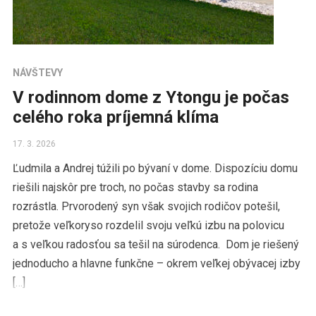
NÁVŠTEVY
V rodinnom dome z Ytongu je počas
celého roka príjemná klíma
17. 3. 2026
Ľudmila a Andrej túžili po bývaní v dome. Dispozíciu domu
riešili najskôr pre troch, no počas stavby sa rodina
rozrástla. Prvorodený syn však svojich rodičov potešil,
pretože veľkoryso rozdelil svoju veľkú izbu na polovicu
a s veľkou radosťou sa tešil na súrodenca. Dom je riešený
jednoducho a hlavne funkčne – okrem veľkej obývacej izby
[…]