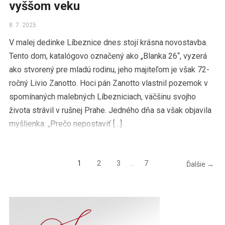
vyššom veku
8. 7. 2025
V malej dedinke Líbeznice dnes stojí krásna novostavba.
Tento dom, katalógovo označený ako „Blanka 26“, vyzerá
ako stvorený pre mladú rodinu, jeho majiteľom je však 72-
ročný Livio Zanotto. Hoci pán Zanotto vlastnil pozemok v
spomínaných malebných Líbezniciach, väčšinu svojho
života strávil v rušnej Prahe. Jedného dňa sa však objavila
myšlienka: „Prečo nepostaviť […]
1
2
3
…
7
Ďalšie →