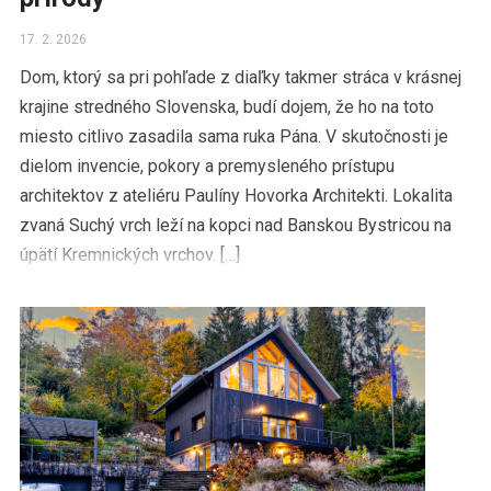
17. 2. 2026
Dom, ktorý sa pri pohľade z diaľky takmer stráca v krásnej
krajine stredného Slovenska, budí dojem, že ho na toto
miesto citlivo zasadila sama ruka Pána. V skutočnosti je
dielom invencie, pokory a premysleného prístupu
architektov z ateliéru Paulíny Hovorka Architekti. Lokalita
zvaná Suchý vrch leží na kopci nad Banskou Bystricou na
úpätí Kremnických vrchov. […]