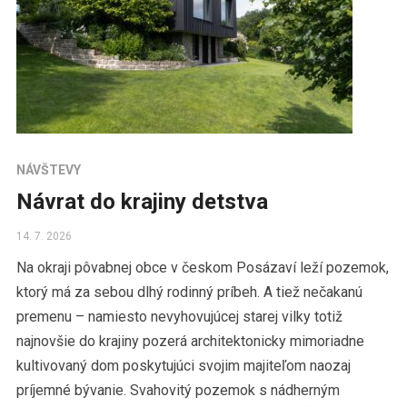
NÁVŠTEVY
Návrat do krajiny detstva
14. 7. 2026
Na okraji pôvabnej obce v českom Posázaví leží pozemok,
ktorý má za sebou dlhý rodinný príbeh. A tiež nečakanú
premenu – namiesto nevyhovujúcej starej vilky totiž
najnovšie do krajiny pozerá architektonicky mimoriadne
kultivovaný dom poskytujúci svojim majiteľom naozaj
príjemné bývanie. Svahovitý pozemok s nádherným