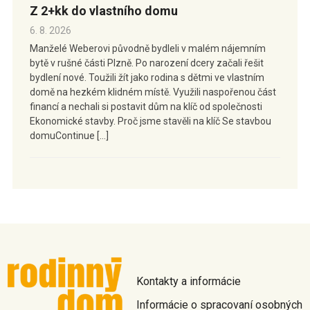
Z 2+kk do vlastního domu
6. 8. 2026
Manželé Weberovi původně bydleli v malém nájemním
bytě v rušné části Plzně. Po narození dcery začali řešit
bydlení nové. Toužili žít jako rodina s dětmi ve vlastním
domě na hezkém klidném místě. Využili naspořenou část
financí a nechali si postavit dům na klíč od společnosti
Ekonomické stavby. Proč jsme stavěli na klíč Se stavbou
domuContinue […]
Kontakty a informácie
Informácie o spracovaní osobných