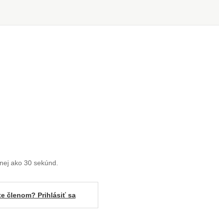
enej ako 30 sekúnd.
te členom? Prihlásiť sa