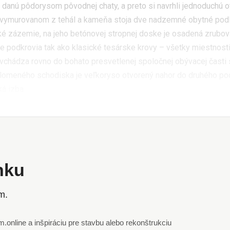
u, danú pôdorysom pôvodnej chaty, a preto si navrhli jednoduchú 
 vymurovanom z tehál a kameňa stoja dve nadzemné obytné podl
ké zázemie, na jeho betónovej stropnej doske je osadená zrubová
 podkrovia tak ako klasické tesárske krovy – všetky miestnost
a vchádza rovno do bohato presvetlenej spoločnej obývacej čast
ne lomeného schodiska je veľkoryso otvorený nahor do druhého po
ká izba.
ánku
m.
online a inšpiráciu pre stavbu alebo rekonštrukciu