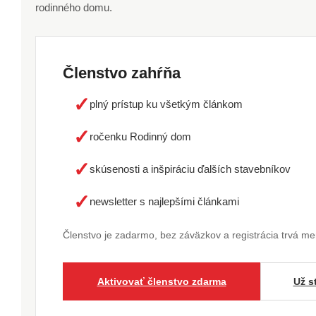
rodinného domu.
Členstvo zahŕňa
✓
plný prístup ku všetkým článkom
✓
ročenku Rodinný dom
✓
skúsenosti a inšpiráciu ďalších stavebníkov
✓
newsletter s najlepšími článkami
Členstvo je zadarmo, bez záväzkov a registrácia trvá m
Aktivovať členstvo zdarma
Už s