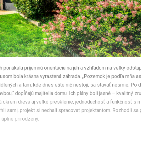
 ponúkala príjemnú orientáciu na juh a vzhľadom na veľký odstu
nusom bola krásna vyrastená záhrada. „Pozemok je podľa mňa as
lených a tam, kde dnes ešte nič nestojí, sa stavať nesmie. Po 
vbou,“ dopĺňajú majitelia domu. Ich plány boli jasné – kvalitný 
 okrem dreva aj veľké presklenie, jednoduchosť a funkčnosť s
li sami, projekt si nechali spracovať projektantom. Rozhodli sa 
 úplne prirodzený.