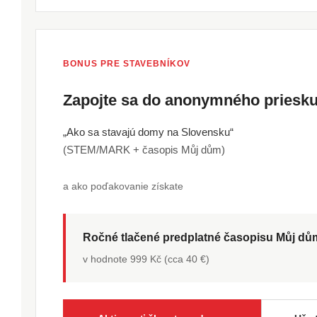
BONUS PRE STAVEBNÍKOV
Zapojte sa do anonymného pries
„Ako sa stavajú domy na Slovensku“
(STEM/MARK + časopis Můj dům)
a ako poďakovanie získate
Ročné tlačené predplatné časopisu Můj d
v hodnote 999 Kč (cca 40 €)