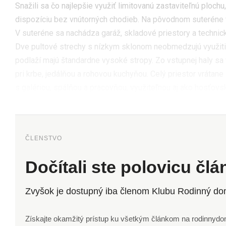
Snažili sa čo najlepšie využiť limitovanú zastaviteľnú ploch
dispozíciu bez vnútorných chodieb. Na pôvodnom suteréne
V suteréne sa nachádza garáž, skladové priestory a technic
Dve pultové strechy s nízkym sklonom neobmedzujú využitie
podlaží majú štandardne vysoké stropy. Zo vstupnej haly s
pri krbe, jedálňou a rohovou kuchyňou. Celý priestor vráta
s galériou, spálňou a pracovňou, využiteľnou aj ako hosťovs
ČLENSTVO
Dočítali ste polovicu čl
Zvyšok je dostupný iba členom Klubu Rodinný do
Získajte okamžitý prístup ku všetkým článkom na rodinnydom.