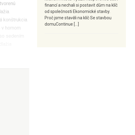
otvorenú
financí a nechali si postavit dům na klíč
ažia.
od společnosti Ekonomické stavby.
Proč jsme stavěli na klíč Se stavbou
 konštrukcia.
domuContinue […]
i v hornom
i so sedením
dlažia