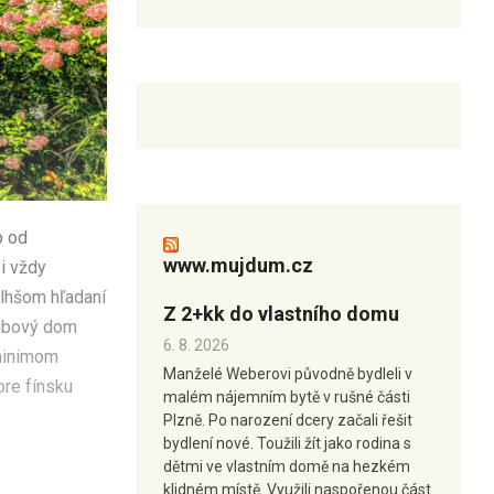
p od
www.mujdum.cz
i vždy
dlhšom hľadaní
Z 2+kk do vlastního domu
zrubový dom
6. 8. 2026
 minimom
Manželé Weberovi původně bydleli v
pre fínsku
malém nájemním bytě v rušné části
Plzně. Po narození dcery začali řešit
bydlení nové. Toužili žít jako rodina s
dětmi ve vlastním domě na hezkém
klidném místě. Využili naspořenou část