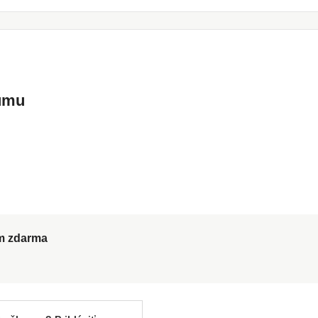
kumu
ům zdarma