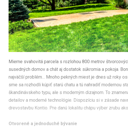
Mierne svahovitá parcela s rozlohou 800 metrov štvorcových
susedných domov a chát aj dostatok súkromia a pokoja. Bo
najväčší problém… Mnoho pekných miest je dnes už roky osíd
sme sa rozhodli kúpiť starú chatu a tú nahradiť modernou sta
škandinávskeho typu, ale s moderným dizajnom. To znamená
detailov a moderné technológie. Dispozíciu si v zásade navrh
drevostavbu Kontio. Pre danú lokalitu chápu výber zrubu ako
Otvorené a jednoduché bývanie