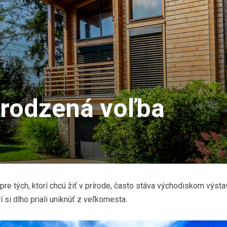
irodzená voľba
a pre tých, ktorí chcú žiť v prírode, často stáva východiskom výst
í si dlho priali uniknúť z veľkomesta.