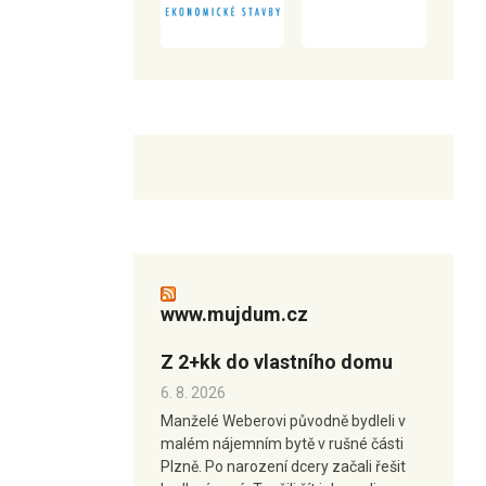
www.mujdum.cz
Z 2+kk do vlastního domu
6. 8. 2026
Manželé Weberovi původně bydleli v
malém nájemním bytě v rušné části
Plzně. Po narození dcery začali řešit