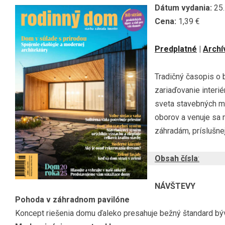
Dátum vydania:
25.
Cena:
1,39 €
Predplatné
|
Archí
Tradičný časopis o 
zariaďovanie interié
sveta stavebných ma
oborov a venuje sa
záhradám, príslušnej 
Obsah čísla
:
NÁVŠTEVY
Pohoda v záhradnom pavilóne
Koncept riešenia domu ďaleko presahuje bežný štandard bý