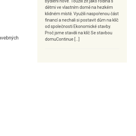
bydlení nové. Toužili žít jako rodina s
dětmi ve vlastním domě na hezkém
klidném místě. Využili naspořenou část
financí a nechali si postavit dům na klíč
od společnosti Ekonomické stavby.
Proč jsme stavěli na klíč Se stavbou
tavebných
domuContinue […]