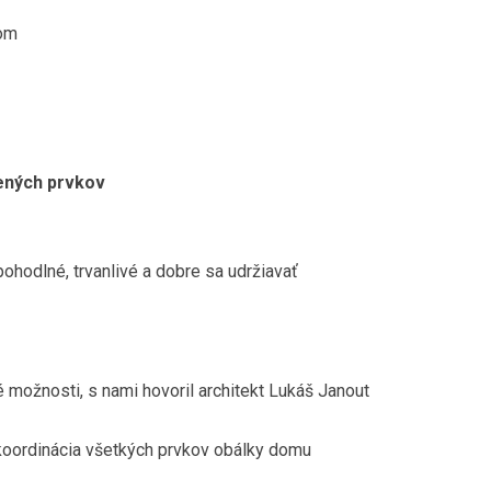
dom
ených prvkov
hodlné, trvanlivé a dobre sa udržiavať
 možnosti, s nami hovoril architekt Lukáš Janout
 koordinácia všetkých prvkov obálky domu