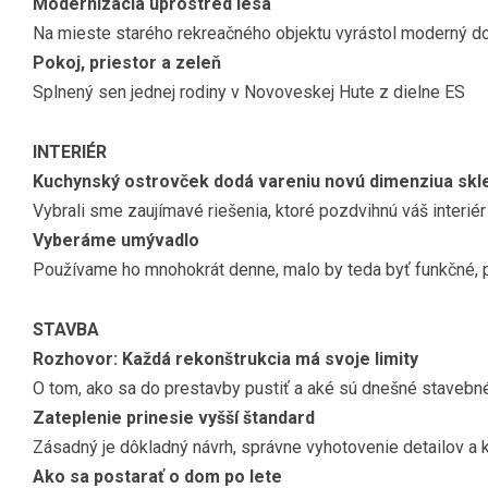
Modernizácia uprostred lesa
Na mieste starého rekreačného objektu vyrástol moderný 
Pokoj, priestor a zeleň
Splnený sen jednej rodiny v Novoveskej Hute z dielne ES
INTERIÉR
Kuchynský ostrovček dodá vareniu novú dimenziua skl
Vybrali sme zaujímavé riešenia, ktoré pozdvihnú váš interiér
Vyberáme umývadlo
Používame ho mnohokrát denne, malo by teda byť funkčné, po
STAVBA
Rozhovor: Každá rekonštrukcia má svoje limity
O tom, ako sa do prestavby pustiť a aké sú dnešné stavebné
Zateplenie prinesie vyšší štandard
Zásadný je dôkladný návrh, správne vyhotovenie detailov a
Ako sa postarať o dom po lete