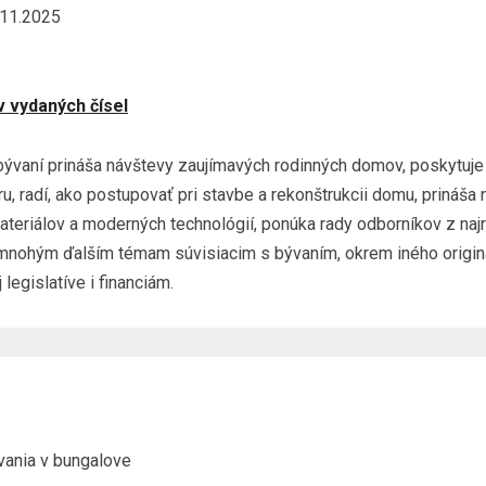
11.2025
v vydaných čísel
bývaní prináša návštevy zaujímavých rodinných domov, poskytuje 
ru, radí, ako postupovať pri stavbe a rekonštrukcii domu, prináša
teriálov a moderných technológií, ponúka rady odborníkov z naj
 mnohým ďalším témam súvisiacim s bývaním, okrem iného origi
legislatíve i financiám.
vania v bungalove