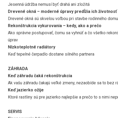
Jesenná údržba nemusí byť drahá ani zložitá
Drevené okná – moderné úpravy predĺžia ich životnosť
Drevené okná sú skvelou voľbou pri stavbe rodinného domu, 
Rekonštrukcia vykurovania – kedy, ako a prečo
Ako správne postupovať, čomu sa vyhnúť a čo všetko rekonšt
úprav
Nízkoteplotné radiátory
Keď tepelné čerpadlo dostane silného partnera
ZÁHRADA
Keď záhradu čaká rekonštrukcia
Ak vašu záhradu čakajú veľké zmeny, nezaobíde sa to bez r
Keď jazierko ožije
Ktoré rastliny sú pre jazierko najlepšie a prečo to s nimi ne
SERVIS