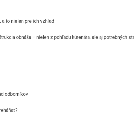
a to nielen pre ich vzhľad
rukcia obnáša – nielen z pohľadu kúrenára, ale aj potrebných s
ád odborníkov
preháňať?