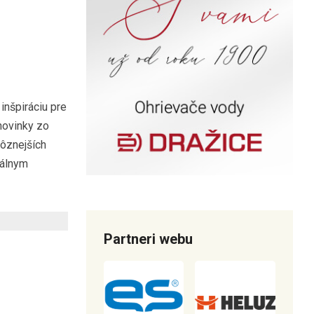
inšpiráciu pre
 novinky zo
rôznejších
nálnym
Partneri webu