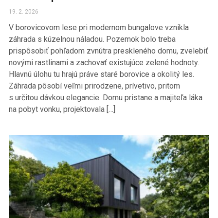
19. 2. 2026
V borovicovom lese pri modernom bungalove vznikla
záhrada s kúzelnou náladou. Pozemok bolo treba
prispôsobiť pohľadom zvnútra preskleného domu, zvelebiť
novými rastlinami a zachovať existujúce zelené hodnoty.
Hlavnú úlohu tu hrajú práve staré borovice a okolitý les.
Záhrada pôsobí veľmi prirodzene, prívetivo, pritom
s určitou dávkou elegancie. Domu pristane a majiteľa láka
na pobyt vonku, projektovala […]