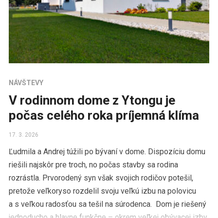
NÁVŠTEVY
V rodinnom dome z Ytongu je
počas celého roka príjemná klíma
17. 3. 2026
Ľudmila a Andrej túžili po bývaní v dome. Dispozíciu domu
riešili najskôr pre troch, no počas stavby sa rodina
rozrástla. Prvorodený syn však svojich rodičov potešil,
pretože veľkoryso rozdelil svoju veľkú izbu na polovicu
a s veľkou radosťou sa tešil na súrodenca. Dom je riešený
jednoducho a hlavne funkčne – okrem veľkej obývacej izby