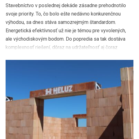
Stavebníctvo v poslednej dekáde zásadne prehodnotilo
svoje priority. To, čo bolo ešte nedávno konkurenčnou
výhodou, sa dnes stáva samozrejmým štandardom.
Energetická efektívnosť už nie je témou pre vyvolených,
ale východiskovým bodom. Do popredia sa tak dostáva
komplexnosť riešení, dôraz na udržateľnosť aj čoraz
silnejší architektonický výraz stavieb. Zmenil sa aj […]