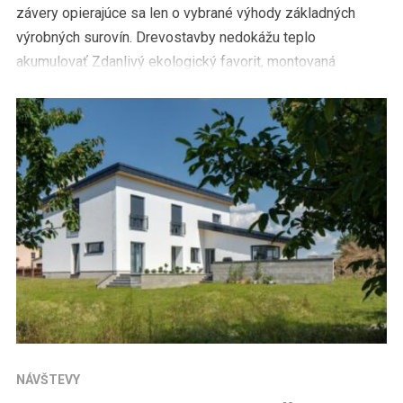
závery opierajúce sa len o vybrané výhody základných
výrobných surovín. Drevostavby nedokážu teplo
akumulovať Zdanlivý ekologický favorit, montovaná
drevostavba, v mnohých aspektoch prehráva. Označenie
súčasných montovaných drevostavieb ako domov na […]
NÁVŠTEVY