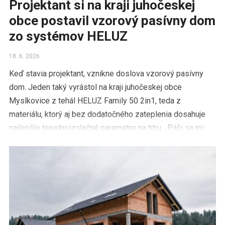
Projektant si na kraji juhočeskej
obce postavil vzorový pasívny dom
zo systémov HELUZ
18. 6. 2026
Keď stavia projektant, vznikne doslova vzorový pasívny
dom. Jeden taký vyrástol na kraji juhočeskej obce
Myslkovice z tehál HELUZ Family 50 2in1, teda z
materiálu, ktorý aj bez dodatočného zateplenia dosahuje
najlepšie tepelnoizolačné parametre na trhu. „Páči sa mi
jednoduchosť, symetria, farebná striedmosť, preto sme
všetko smerovali do odtieňov šedej […]