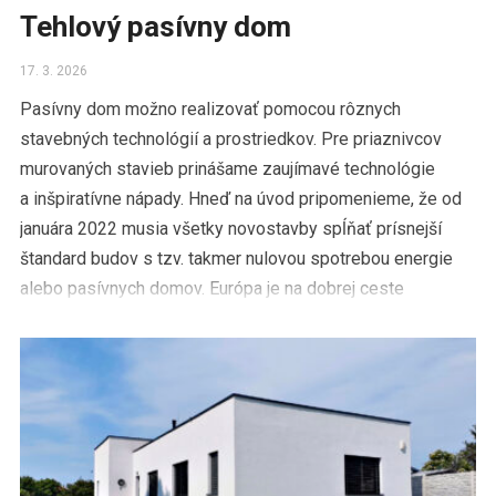
Tehlový pasívny dom
17. 3. 2026
Pasívny dom možno realizovať pomocou rôznych
stavebných technológií a prostriedkov. Pre priaznivcov
murovaných stavieb prinášame zaujímavé technológie
a inšpiratívne nápady. Hneď na úvod pripomenieme, že od
januára 2022 musia všetky novostavby spĺňať prísnejší
štandard budov s tzv. takmer nulovou spotrebou energie
alebo pasívnych domov. Európa je na dobrej ceste
k uhlíkovo neutrálnym budovám do […]