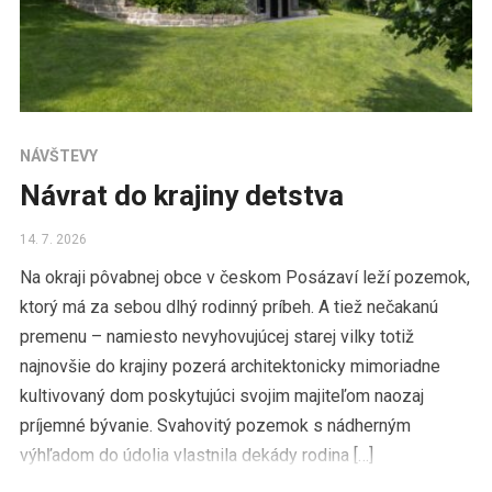
NÁVŠTEVY
Návrat do krajiny detstva
14. 7. 2026
Na okraji pôvabnej obce v českom Posázaví leží pozemok,
ktorý má za sebou dlhý rodinný príbeh. A tiež nečakanú
premenu – namiesto nevyhovujúcej starej vilky totiž
najnovšie do krajiny pozerá architektonicky mimoriadne
kultivovaný dom poskytujúci svojim majiteľom naozaj
príjemné bývanie. Svahovitý pozemok s nádherným
výhľadom do údolia vlastnila dekády rodina […]