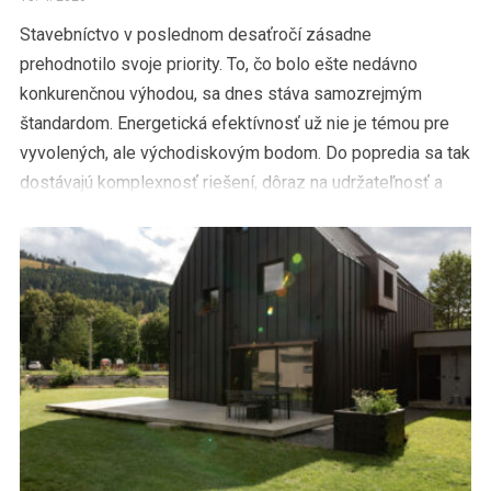
Stavebníctvo v poslednom desaťročí zásadne
prehodnotilo svoje priority. To, čo bolo ešte nedávno
konkurenčnou výhodou, sa dnes stáva samozrejmým
štandardom. Energetická efektívnosť už nie je témou pre
vyvolených, ale východiskovým bodom. Do popredia sa tak
dostávajú komplexnosť riešení, dôraz na udržateľnosť a
čoraz silnejší architektonický výraz. Zmenil sa aj pohľad […]