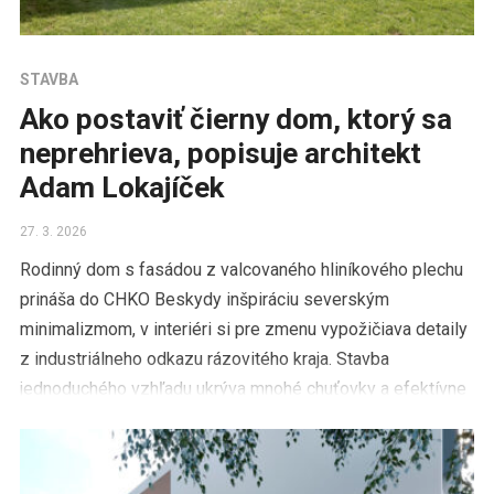
STAVBA
Ako postaviť čierny dom, ktorý sa
neprehrieva, popisuje architekt
Adam Lokajíček
27. 3. 2026
Rodinný dom s fasádou z valcovaného hliníkového plechu
prináša do CHKO Beskydy inšpiráciu severským
minimalizmom, v interiéri si pre zmenu vypožičiava detaily
z industriálneho odkazu rázovitého kraja. Stavba
jednoduchého vzhľadu ukrýva mnohé chuťovky a efektívne
riešenie. Beskydy – Mladá štvorčlenná rodina so záľubou v
športe a pobytoch v prírode si vysnívala […]