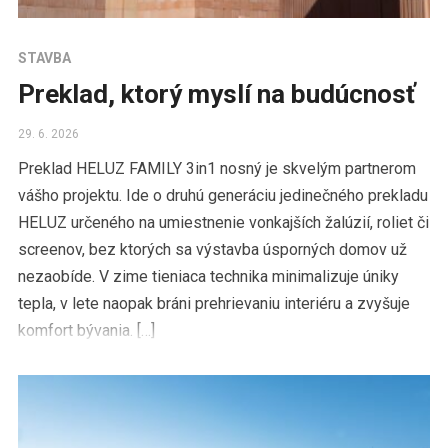
STAVBA
Preklad, ktorý myslí na budúcnosť
29. 6. 2026
Preklad HELUZ FAMILY 3in1 nosný je skvelým partnerom
vášho projektu. Ide o druhú generáciu jedinečného prekladu
HELUZ určeného na umiestnenie vonkajších žalúzií, roliet či
screenov, bez ktorých sa výstavba úsporných domov už
nezaobíde. V zime tieniaca technika minimalizuje úniky
tepla, v lete naopak bráni prehrievaniu interiéru a zvyšuje
komfort bývania. […]