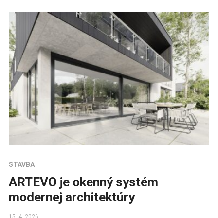
izolácia i stabilita Tepelnotechnické parametre konštrukcie
sú dané mnohými vlastnosťami, asi najčastejšie sledovaný
je súčiniteľ prestupu tepla […]
STAVBA
ARTEVO je okenný systém
modernej architektúry
15. 4. 2026