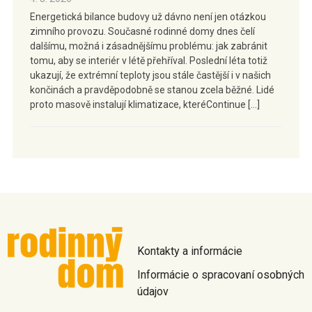
Energetická bilance budovy už dávno není jen otázkou
zimního provozu. Současné rodinné domy dnes čelí
dalšímu, možná i zásadnějšímu problému: jak zabránit
tomu, aby se interiér v létě přehříval. Poslední léta totiž
ukazují, že extrémní teploty jsou stále častější i v našich
končinách a pravděpodobně se stanou zcela běžné. Lidé
proto masově instalují klimatizace, kteréContinue […]
Kontakty a informácie
Informácie o spracovaní osobných
údajov