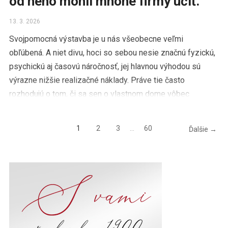
od neho mohli mnohé firmy učiť.
13. 3. 2026
Svojpomocná výstavba je u nás všeobecne veľmi
obľúbená. A niet divu, hoci so sebou nesie značnú fyzickú,
psychickú aj časovú náročnosť, jej hlavnou výhodou sú
výrazne nižšie realizačné náklady. Práve tie často
rozhodujú o tom, či sa sen o vlastnom dome vôbec
premení na skutočnosť. Nemenej dôležitým faktorom však
býva […]
1
2
3
…
60
Ďalšie →