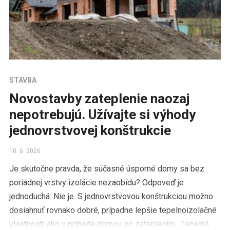
STAVBA
Novostavby zateplenie naozaj
nepotrebujú. Užívajte si výhody
jednovrstvovej konštrukcie
10. 6. 2026
Je skutočne pravda, že súčasné úsporné domy sa bez
poriadnej vrstvy izolácie nezaobídu? Odpoveď je
jednoduchá: Nie je. S jednovrstvovou konštrukciou možno
dosiahnuť rovnako dobré, prípadne lepšie tepelnoizolačné
vlastnosti ako v prípade domov so zateplením. Tepelná