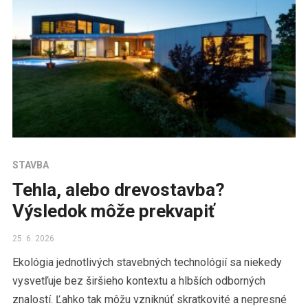
STAVBA
Tehla, alebo drevostavba?
Výsledok môže prekvapiť
25. 6. 2026
Ekológia jednotlivých stavebných technológií sa niekedy
vysvetľuje bez širšieho kontextu a hlbších odborných
znalostí. Ľahko tak môžu vzniknúť skratkovité a nepresné