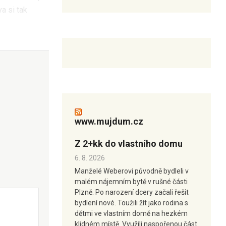
a si tak
www.mujdum.cz
Z 2+kk do vlastního domu
6. 8. 2026
Manželé Weberovi původně bydleli v
malém nájemním bytě v rušné části
Plzně. Po narození dcery začali řešit
bydlení nové. Toužili žít jako rodina s
dětmi ve vlastním domě na hezkém
klidném místě. Využili naspořenou část