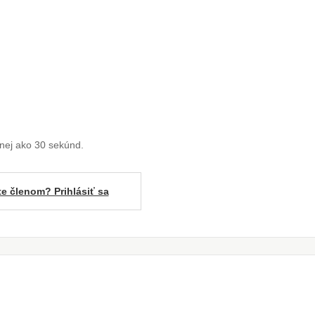
enej ako 30 sekúnd.
te členom? Prihlásiť sa