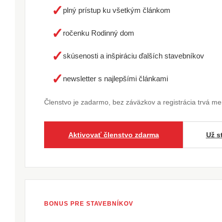
✓
plný prístup ku všetkým článkom
✓
ročenku Rodinný dom
✓
skúsenosti a inšpiráciu ďalších stavebníkov
✓
newsletter s najlepšími článkami
Členstvo je zadarmo, bez záväzkov a registrácia trvá m
Aktivovať členstvo zdarma
Už s
BONUS PRE STAVEBNÍKOV