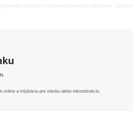
e tepelne izoluje bez ďalšieho prídavného zateplenia. Zachováv
.
ánku
m.
online a inšpiráciu pre stavbu alebo rekonštrukciu