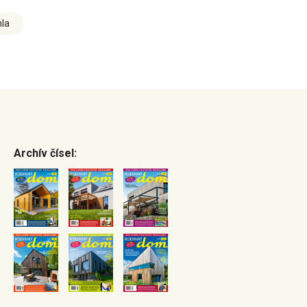
hla
Archív čísel: