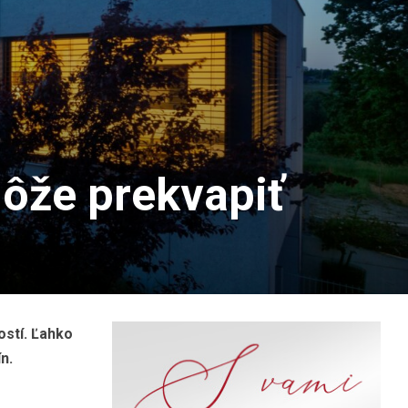
ôže prekvapiť
ostí. Ľahko
n.