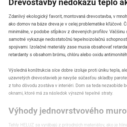
Drevostavby nedokážu teplo 
Zdanlivý ekologický favorit, montovaná drevostavba, v mn
ako domov na báze dreva je v celej problematike kľúčové. Či
minimálne, v podobe stĺpikov z drevených profilov. Väčšinu 
samotné vykazuje nedostatočnú tepelnoizolačnú schopnosť.
spojivami. Izolačné materiály zase musia obsahovať retardant
retardanty s obsahom brómu, chlóru alebo oxidu antimonitéh
Výsledná konštrukcia síce dobre izoluje proti úniku tepla, 
uzavretých drevostavieb je navyše súčasťou skladby parotes
z toho dôvodu zostáva v interiéri. Dom sa teda nezaobíde b
oknami, ktoré má za následok výrazné tepelné straty.
Výhody jednovrstvového muro
Tehly HELUZ sa vyrábajú z prírodných materiálov, ako je hli