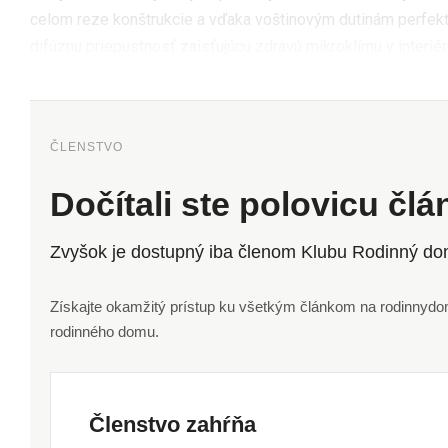
celom reze konštrukcie a vďaka voštinovým dutinám perfektn
difúznu priepustnosť zaisťujúcu zdravú mikroklímu v interiéri
ČLENSTVO
Dočítali ste polovicu čl
Zvyšok je dostupný iba členom Klubu Rodinný do
Získajte okamžitý prístup ku všetkým článkom na rodinnydom.
rodinného domu.
Členstvo zahŕňa