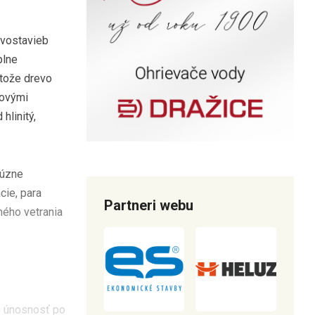
evostavieb
plne
etože drevo
covými
hlinitý,
fúzne
cie, para
Partneri webu
ného vetrania
lú únosnosť po