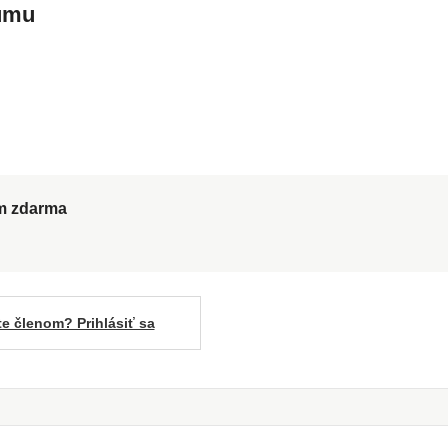
kumu
ům zdarma
te členom? Prihlásiť sa