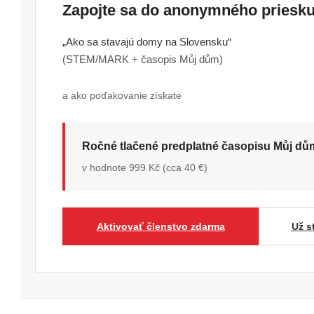
Zapojte sa do anonymného pries
„Ako sa stavajú domy na Slovensku“
(STEM/MARK + časopis Můj dům)
a ako poďakovanie získate
Ročné tlačené predplatné časopisu Můj d
v hodnote 999 Kč (cca 40 €)
Aktivovať členstvo zdarma
Už s