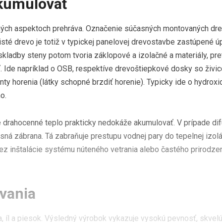
akumulovať
ohých aspektoch prehráva. Označenie súčasných montovaných dr
sté drevo je totiž v typickej panelovej drevostavbe zastúpené ú
skladby steny potom tvoria záklopové a izolačné a materiály, pr
 Ide napríklad o OSB, respektíve drevoštiepkové dosky so živi
y horenia (látky schopné brzdiť horenie). Typicky ide o hydroxid 
o.
ale drahocenné teplo prakticky nedokáže akumulovať. V prípade di
ná zábrana. Tá zabraňuje prestupu vodnej pary do tepelnej izolá
ez inštalácie systému núteného vetrania alebo častého prirodze
vania
na, íl a piesok. Výsledný výrobok vykazuje vysokú pevnosť, skve