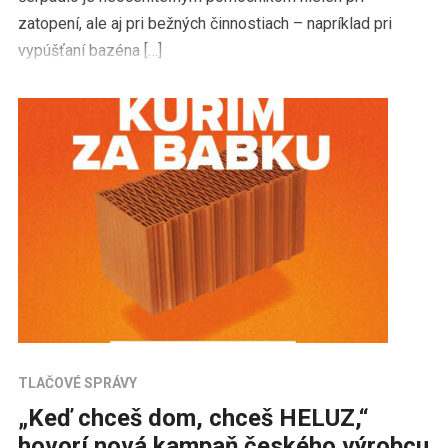
zatopení, ale aj pri bežných činnostiach – napríklad pri
vypúšťaní bazéna […]
TLAČOVÉ SPRÁVY
„Keď chceš dom, chceš HELUZ,“
hovorí nová kampaň českého výrobcu