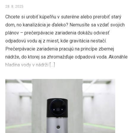
28. 8. 2025
Chcete si urobiť kúpeľňu v suteréne alebo prerobiť starý
dom, no kanalizácia je ďaleko? Nemusíte sa vzdať svojich
plánov – prečerpávacie zariadenia dokážu odviesť
odpadovú vodu aj z miest, kde gravitácia nestačí.
Prečerpávacie zariadenia pracujú na princípe zbernej
nádrže, do ktorej sa zhromažďuje odpadová voda. Akonáhle
hladina vody v nádrži […]