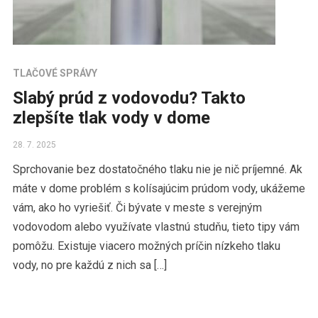
TLAČOVÉ SPRÁVY
Slabý prúd z vodovodu? Takto
zlepšíte tlak vody v dome
28. 7. 2025
Sprchovanie bez dostatočného tlaku nie je nič príjemné. Ak
máte v dome problém s kolísajúcim prúdom vody, ukážeme
vám, ako ho vyriešiť. Či bývate v meste s verejným
vodovodom alebo využívate vlastnú studňu, tieto tipy vám
pomôžu. Existuje viacero možných príčin nízkeho tlaku
vody, no pre každú z nich sa […]