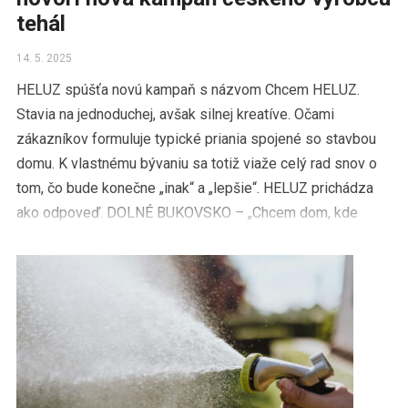
tehál
14. 5. 2025
HELUZ spúšťa novú kampaň s názvom Chcem HELUZ.
Stavia na jednoduchej, avšak silnej kreatíve. Očami
zákazníkov formuluje typické priania spojené so stavbou
domu. K vlastnému bývaniu sa totiž viaže celý rad snov o
tom, čo bude konečne „inak“ a „lepšie“. HELUZ prichádza
ako odpoveď. DOLNÉ BUKOVSKO – „Chcem dom, kde
prekúrim […]