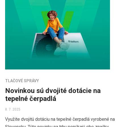
TLAČOVÉ SPRÁVY
Novinkou sú dvojité dotácie na
tepelné čerpadlá
8. 7. 2025
Využite dvojitú dotáciu na tepelné čerpadlá vyrobené na
Slovensku. Túto novinku na trhu ponúkajú obe značky