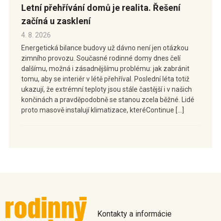
Letní přehřívání domů je realita. Řešení
začíná u zasklení
4. 8. 2026
Energetická bilance budovy už dávno není jen otázkou
zimního provozu. Současné rodinné domy dnes čelí
dalšímu, možná i zásadnějšímu problému: jak zabránit
tomu, aby se interiér v létě přehříval. Poslední léta totiž
ukazují, že extrémní teploty jsou stále častější i v našich
končinách a pravděpodobně se stanou zcela běžné. Lidé
proto masově instalují klimatizace, kteréContinue […]
Kontakty a informácie