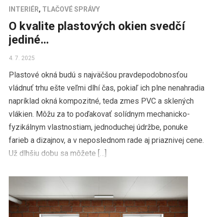
INTERIÉR
,
TLAČOVÉ SPRÁVY
O kvalite plastových okien svedčí
jediné…
4. 7. 2025
Plastové okná budú s najväčšou pravdepodobnosťou
vládnuť trhu ešte veľmi dlhí čas, pokiaľ ich plne nenahradia
napríklad okná kompozitné, teda zmes PVC a sklených
vlákien. Môžu za to poďakovať solídnym mechanicko-
fyzikálnym vlastnostiam, jednoduchej údržbe, ponuke
farieb a dizajnov, a v neposlednom rade aj priaznivej cene.
Už dlhšiu dobu sa môžete […]