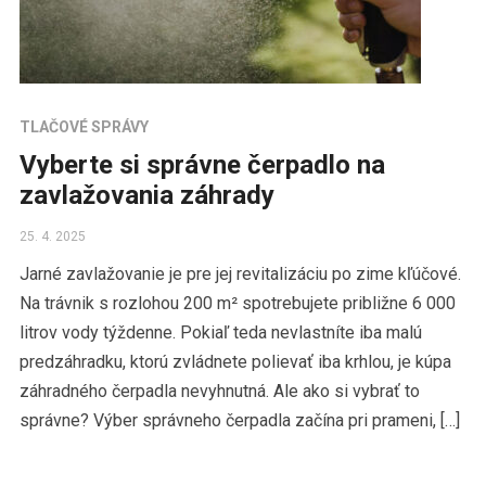
TLAČOVÉ SPRÁVY
Vyberte si správne čerpadlo na
zavlažovania záhrady
25. 4. 2025
Jarné zavlažovanie je pre jej revitalizáciu po zime kľúčové.
Na trávnik s rozlohou 200 m² spotrebujete približne 6 000
litrov vody týždenne. Pokiaľ teda nevlastníte iba malú
predzáhradku, ktorú zvládnete polievať iba krhlou, je kúpa
záhradného čerpadla nevyhnutná. Ale ako si vybrať to
správne? Výber správneho čerpadla začína pri prameni, […]