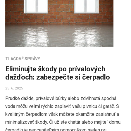
TLAČOVÉ SPRÁVY
Eliminujte škody po prívalových
dažďoch: zabezpečte si čerpadlo
25. 6. 2025
Prudké dažde, prívalové búrky alebo zdvihnutá spodná
voda môžu veľmi rýchlo zaplaviť vašu pivnicu či garáž. S
kvalitným čerpadlom však môžete okamžite zasiahnuť a
minimalizovať škody. Či už ste chatár alebo majiteľ domu,
čerpadlo je neoceniteľným pomocníkom nielen pri