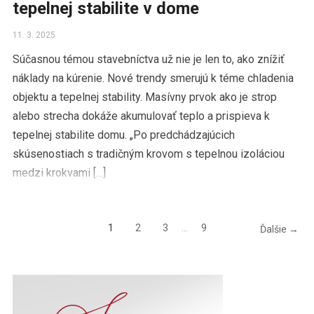
tepelnej stabilite v dome
11. 3. 2025
Súčasnou témou stavebníctva už nie je len to, ako znížiť
náklady na kúrenie. Nové trendy smerujú k téme chladenia
objektu a tepelnej stability. Masívny prvok ako je strop
alebo strecha dokáže akumulovať teplo a prispieva k
tepelnej stabilite domu. „Po predchádzajúcich
skúsenostiach s tradičným krovom s tepelnou izoláciou
medzi krokvami […]
1
2
3
…
9
Ďalšie →