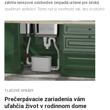
zahŕňa nerezové odstredivé čerpadlá určené pre široké
spektrum aplikácií. Tento rad je navrhnutý tak, aby poskytol
vysokú mieru variability – […]
TLAČOVÉ SPRÁVY
Prečerpávacie zariadenia vám
uľahčia život v rodinnom dome