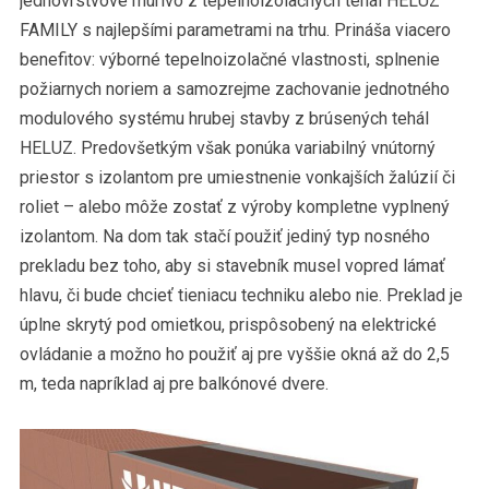
jednovrstvové murivo z tepelnoizolačných tehál HELUZ
FAMILY s najlepšími parametrami na trhu. Prináša viacero
benefitov: výborné tepelnoizolačné vlastnosti, splnenie
požiarnych noriem a samozrejme zachovanie jednotného
modulového systému hrubej stavby z brúsených tehál
HELUZ. Predovšetkým však ponúka variabilný vnútorný
priestor s izolantom pre umiestnenie vonkajších žalúzií či
roliet – alebo môže zostať z výroby kompletne vyplnený
izolantom. Na dom tak stačí použiť jediný typ nosného
prekladu bez toho, aby si stavebník musel vopred lámať
hlavu, či bude chcieť tieniacu techniku alebo nie. Preklad je
úplne skrytý pod omietkou, prispôsobený na elektrické
ovládanie a možno ho použiť aj pre vyššie okná až do 2,5
m, teda napríklad aj pre balkónové dvere.