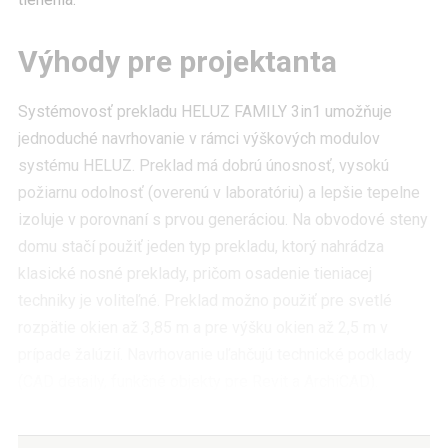
Výhody pre projektanta
Systémovosť prekladu HELUZ FAMILY 3in1 umožňuje
jednoduché navrhovanie v rámci výškových modulov
systému HELUZ. Preklad má dobrú únosnosť, vysokú
požiarnu odolnosť (overenú v laboratóriu) a lepšie tepelne
izoluje v porovnaní s prvou generáciou. Na obvodové steny
domu stačí použiť jeden typ prekladu, ktorý nahrádza
klasické nosné preklady, pričom osadenie tieniacej
techniky je voliteľné. Preklad možno použiť pre svetlé
rozpätie okien až 3,85 m a pre výšku okien až 2,5 m v
prípade žalúzií. Navrhovanie uľahčujú technické podklady
(CAD detaily, funkčné objekty pre Revit a ArchiCAD).