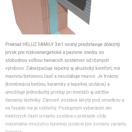
Preklad HELUZ FAMILY 3in1 nosný predstavuje dôležitý
prvok pre nízkoenergetické a pasívne stavby so
slobodnou voľbou tieniacich systémov od rôznych
výrobcov. Zabezpečuje tepelný aj akustický komfort, má
masívnu betónovú časť a neoslabuje murivo. Je trvácny
(kombinácia betónu, keramiky a tepelnej izolácie) a
umožňuje jednoduchý prístup pri montáži aj údržbe
tieniacej techniky. Zároveň zostáva skrytý pod omietkou a
na fasáde nie je viditeľný. Postupným vyberaním len
niektorých častí izolantu zostáva v preklade vždy
maximálne množstvo tepelnej izolácie pre zvolenú variantu
tienenia.