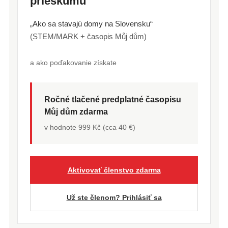
prieskumu
„Ako sa stavajú domy na Slovensku“
(STEM/MARK + časopis Můj dům)
a ako poďakovanie získate
Ročné tlačené predplatné časopisu
Můj dům zdarma
v hodnote 999 Kč (cca 40 €)
Aktivovať členstvo zdarma
Už ste členom? Prihlásiť sa