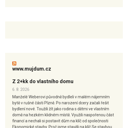
www.mujdum.cz
Z 2+kk do vlastního domu
6. 8. 2026
Manželé Weberovi původně bydleli v malém nájemním
bytě v rušné části Plzně. Po narození dcery začali řešit
bydlení nové. Toužili žít jako rodina s dětmi ve vlastním
domě na hezkém klidném místě. Využili naspořenou část
financí a nechali si postavit dům na klíč od společnosti
Ekonomické stavby. Proč jsme stavěli na klíč Se stavbou