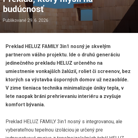
budúcnosť
Publikované
29. 6. 2026
Preklad HELUZ FAMILY 3in1 nosný je skvelým
partnerom vášho projektu. Ide o druhú generáciu
jedinečného prekladu HELUZ určeného na
umiestnenie vonkajších žalúzií, roliet či screenov, bez
ktorých sa výstavba úsporných domov už nezaobíde.
V zime tieniaca technika minimalizuje úniky tepla, v
lete naopak bráni prehrievaniu interiéru a zvyšuje
komfort bývania.
Preklad HELUZ FAMILY 3in1 nosný s integrovanou, ale
vyberateľnou tepelnou izoláciou je určený pre