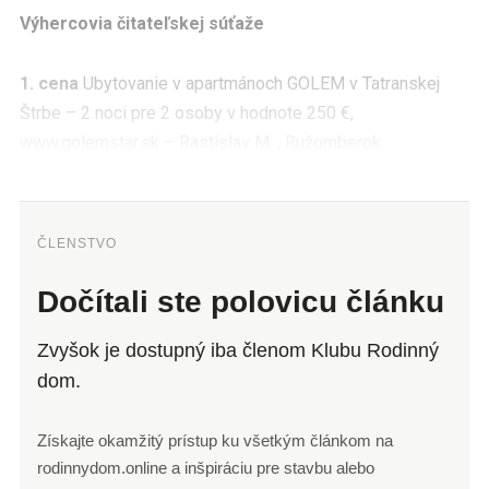
Výhercovia čitateľskej súťaže
1. cena
Ubytovanie v apartmá­noch GOLEM v Tatranskej
Štrbe – 2 noci pre 2 osoby v hodnote 250 €,
www.golemstar.sk – Rastislav M. , Ružomberok
ČLENSTVO
Dočítali ste polovicu článku
Zvyšok je dostupný iba členom Klubu Rodinný
dom.
Získajte okamžitý prístup ku všetkým článkom na
rodinnydom.online a inšpiráciu pre stavbu alebo