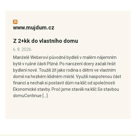
www.mujdum.cz
Z 2+kk do vlastního domu
6. 8. 2026
Manželé Weberovi původně bydleli v malém nájemním
bytě v rušné části Plzně. Po narození dcery začali řešit
bydlení nové. Toužili žít jako rodina s dětmi ve vlastním
domě na hezkém klidném místě. Využili naspořenou část
financí a nechali si postavit dům na klíč od společnosti
Ekonomické stavby. Proč jsme stavěli na klíč Se stavbou
domuContinue […]