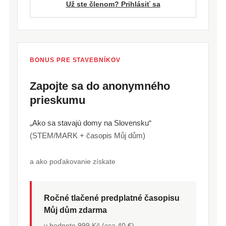
Už ste členom? Prihlásiť sa
BONUS PRE STAVEBNÍKOV
Zapojte sa do anonymného
prieskumu
„Ako sa stavajú domy na Slovensku“
(STEM/MARK + časopis Můj dům)
a ako poďakovanie získate
Ročné tlačené predplatné časopisu
Můj dům zdarma
v hodnote 999 Kč (cca 40 €)