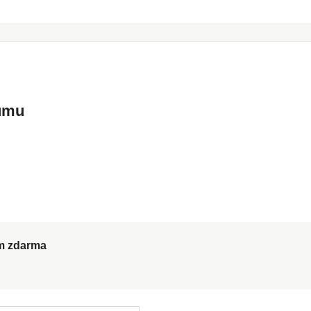
kumu
ům zdarma