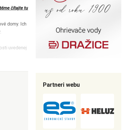
éme čítajte tu
ové domy. Ich
.
nosti uvedenej
Partneri webu