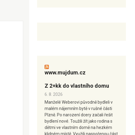
www.mujdum.cz
Z 2+kk do vlastního domu
6. 8. 2026
Manželé Weberovi původně bydleli v
malém nájemním bytě v rušné části
Plzně. Po narození dcery začali řešit
bydlení nové. Toužili žít jako rodina s
dětmi ve vlastním domě na hezkém
klidném místě. Využili naspořenou část