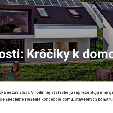
osti: Krôčiky k dom
á nezávislosť. V rodinnej výstavbe ju reprezentujú energ
duje špeciálne riešenia koncepcie domu, stavebných konštruk