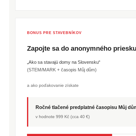
BONUS PRE STAVEBNÍKOV
Zapojte sa do anonymného pries
„Ako sa stavajú domy na Slovensku“
(STEM/MARK + časopis Můj dům)
a ako poďakovanie získate
Ročné tlačené predplatné časopisu Můj d
v hodnote 999 Kč (cca 40 €)