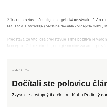
Základom sebestačnosti je energetická nezávislosť. V rodin
realizácia si vyžaduje špeciálne riešenia koncepcie domu, s
Predstava, že táto idea predstavuje samé pozitíva, je však 
koncepcie. Zdroje prírodnej energie sú síce zadarmo, prevá
ČLENSTVO
Dočítali ste polovicu čl
Zvyšok je dostupný iba členom Klubu Rodinný do