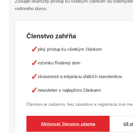
Získajte okamžitý prístup ku všetkým článkom na rodinnydom.
rodinného domu.
Členstvo zahŕňa
✓
plný prístup ku všetkým článkom
✓
ročenku Rodinný dom
✓
skúsenosti a inšpiráciu ďalších stavebníkov
✓
newsletter s najlepšími článkami
Členstvo je zadarmo, bez záväzkov a registrácia trvá m
Aktivovať členstvo zdarma
Už s