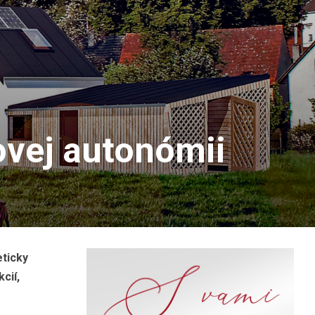
ovej autonómii
eticky
cií,