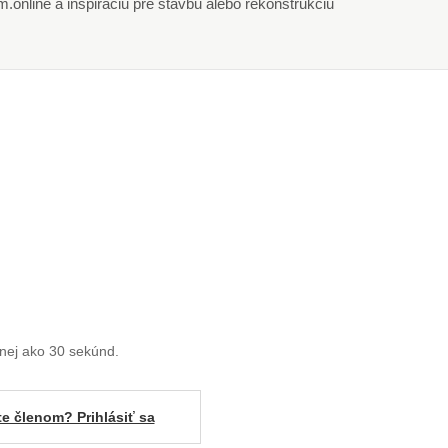
online a inšpiráciu pre stavbu alebo rekonštrukciu
enej ako 30 sekúnd.
te členom? Prihlásiť sa