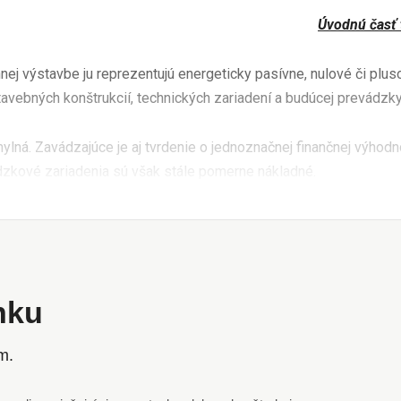
Úvodnú časť t
nej výstavbe ju reprezentujú energeticky pasívne, nulové či plus
tavebných konštrukcií, technických zariadení a budúcej prevádzky
mylná. Zavádzajúce je aj tvrdenie o jednoznačnej finančnej výhod
dzkové zariadenia sú však stále pomerne nákladné.
ánku
m.