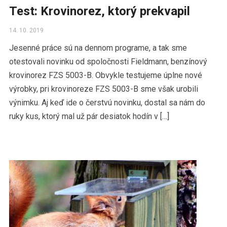
Test: Krovinorez, ktorý prekvapil
14. 10. 2019
Jesenné práce sú na dennom programe, a tak sme
otestovali novinku od spoločnosti Fieldmann, benzínový
krovinorez FZS 5003-B. Obvykle testujeme úplne nové
výrobky, pri krovinoreze FZS 5003-B sme však urobili
výnimku. Aj keď ide o čerstvú novinku, dostal sa nám do
ruky kus, ktorý mal už pár desiatok hodín v […]