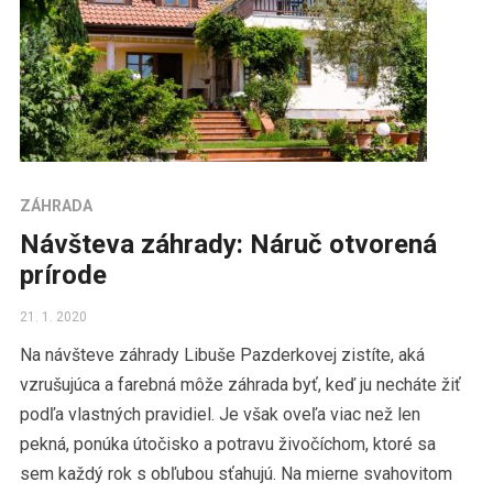
ZÁHRADA
Návšteva záhrady: Náruč otvorená
prírode
21. 1. 2020
Na návšteve záhrady Libuše Pazderkovej zistíte, aká
vzrušujúca a farebná môže záhrada byť, keď ju necháte žiť
podľa vlastných pravidiel. Je však oveľa viac než len
pekná, ponúka útočisko a potravu živočíchom, ktoré sa
sem každý rok s obľubou sťahujú. Na mierne svahovitom