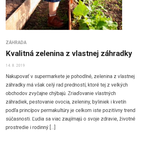
ZÁHRADA
Kvalitná zelenina z vlastnej záhradky
14. 8. 2019
Nakupovať v supermarkete je pohodlné, zelenina z vlastnej
záhradky má však celý rad predností, ktoré tej z velkých
obchodov zvyčajne chýbajú. Zriaďovanie vlastných
záhradiek, pestovanie ovocia, zeleniny, byliniek i kvetín
podľa princípov permakultúry je celkom iste pozitívny trend
súčasnosti. Ľudia sa viac zaujímajú o svoje zdravie, životné
prostredie i rodinný […]