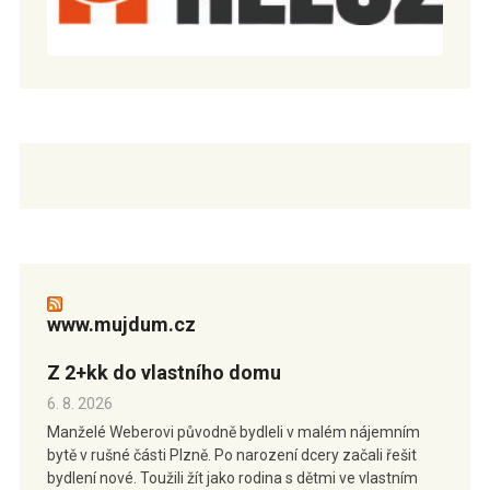
www.mujdum.cz
Z 2+kk do vlastního domu
6. 8. 2026
Manželé Weberovi původně bydleli v malém nájemním
bytě v rušné části Plzně. Po narození dcery začali řešit
bydlení nové. Toužili žít jako rodina s dětmi ve vlastním