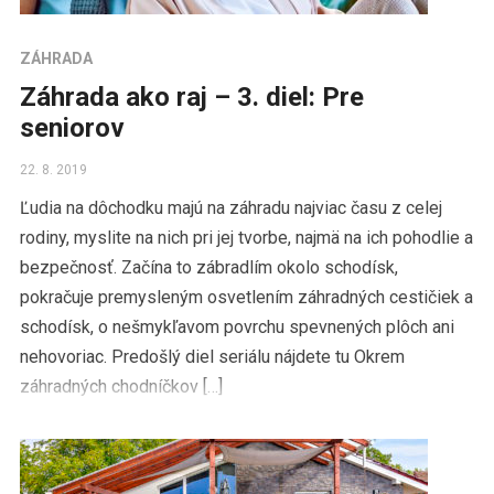
ZÁHRADA
Záhrada ako raj – 3. diel: Pre
seniorov
22. 8. 2019
Ľudia na dôchodku majú na záhradu najviac času z celej
rodiny, myslite na nich pri jej tvorbe, najmä na ich pohodlie a
bezpečnosť. Začína to zábradlím okolo schodísk,
pokračuje premysleným osvetlením záhradných cestičiek a
schodísk, o nešmykľavom povrchu spevnených plôch ani
nehovoriac. Predošlý diel seriálu nájdete tu Okrem
záhradných chodníčkov […]