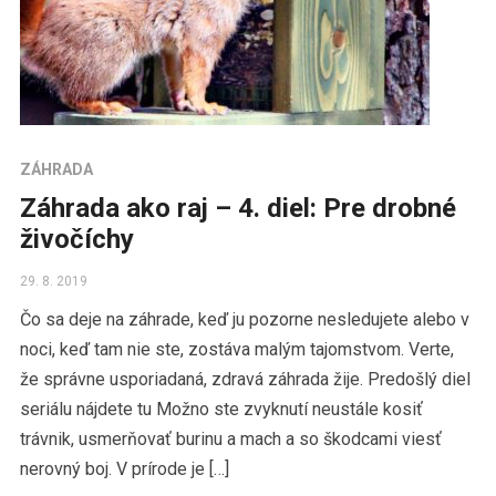
ZÁHRADA
Záhrada ako raj – 4. diel: Pre drobné
živočíchy
29. 8. 2019
Čo sa deje na záhrade, keď ju pozorne nesledujete alebo v
noci, keď tam nie ste, zostáva malým tajomstvom. Verte,
že správne usporiadaná, zdravá záhrada žije. Predošlý diel
seriálu nájdete tu Možno ste zvyknutí neustále kosiť
trávnik, usmerňovať burinu a mach a so škodcami viesť
nerovný boj. V prírode je […]