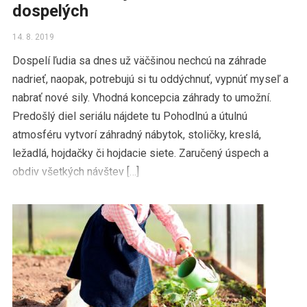
dospelých
14. 8. 2019
Dospelí ľudia sa dnes už väčšinou nechcú na záhrade
nadrieť, naopak, potrebujú si tu oddýchnuť, vypnúť myseľ a
nabrať nové sily. Vhodná koncepcia záhrady to umožní.
Predošlý diel seriálu nájdete tu Pohodlnú a útulnú
atmosféru vytvorí záhradný nábytok, stoličky, kreslá,
ležadlá, hojdačky či hojdacie siete. Zaručený úspech a
obdiv všetkých návštev […]