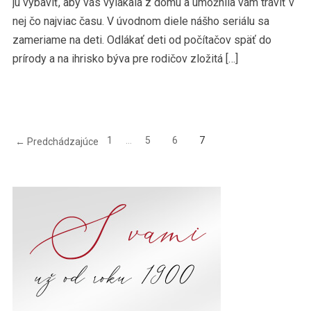
ju vybaviť, aby vás vylákala z domu a umožnila vám tráviť v
nej čo najviac času. V úvodnom diele nášho seriálu sa
zameriame na deti. Odlákať deti od počítačov späť do
prírody a na ihrisko býva pre rodičov zložitá […]
1
…
5
6
7
← Predchádzajúce