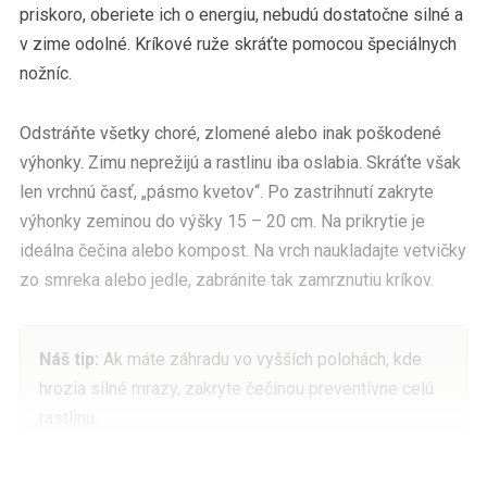
priskoro, oberiete ich o energiu, nebudú dostatočne silné a
v zime odolné. Kríkové ruže skráťte pomocou špeciálnych
nožníc.
Odstráňte všetky choré, zlomené alebo inak poškodené
výhonky. Zimu neprežijú a rastlinu iba oslabia. Skráťte však
len vrchnú časť, „pásmo kvetov“. Po zastrihnutí zakryte
výhonky zeminou do výšky 15 – 20 cm. Na prikrytie je
ideálna čečina alebo kompost. Na vrch naukladajte vetvičky
zo smreka alebo jedle, zabránite tak zamrznutiu kríkov.
Náš tip:
Ak máte záhradu vo vyšších polohách, kde
hrozia silné mrazy, zakryte čečinou preventívne celú
rastlinu.