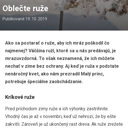
Oblečte ruže
Publikované
19. 10. 2019
Ako sa postarať o ruže, aby ich mráz poškodil čo
najmenej? Väčšina ruží, ktoré sa u nás predávajú, je
mrazuvzdorná. To však neznamená, že ich môžete
nechať v zime bez ochrany. Aj keď je ruža v podstate
nenáročný kvet, ako nám prezradil Malý princ,
potrebuje špeciálne zaobchádzanie.
Kríkové ruže
Pred príchodom zimy ruže a ich výhonky zastrihnite.
Vhodný čas je až v novembri, keď už nehrozí, že by ešte
zakvitli. Zároveň je už ukončený rast dreva. Ak ruže zrežete