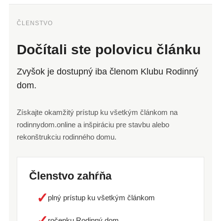
ČLENSTVO
Dočítali ste polovicu článku
Zvyšok je dostupný iba členom Klubu Rodinný
dom.
Získajte okamžitý prístup ku všetkým článkom na
rodinnydom.online a inšpiráciu pre stavbu alebo
rekonštrukciu rodinného domu.
Členstvo zahŕňa
✓
plný prístup ku všetkým článkom
✓
ročenku Rodinný dom