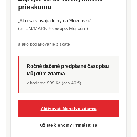
prieskumu
„Ako sa stavajú domy na Slovensku“
(STEM/MARK + časopis Můj dům)
a ako poďakovanie získate
Ročné tlačené predplatné časopisu
Můj dům zdarma
v hodnote 999 Kč (cca 40 €)
Aktivovať členstvo zdarma
Už ste členom? Prihlásiť sa