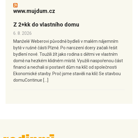
www.mujdum.cz
Z 2+kk do vlastního domu
6. 8. 2026
Manželé Weberovi původně bydleli v malém nájemním
bytě v rušné části Plzně. Po narození dcery začali řešit
bydlení nové. Toužili žít jako rodina s dětmi ve vlastním
domě na hezkém klidném místě. Využili naspořenou část
financí a nechali si postavit dům na klíč od společnosti
Ekonomické stavby. Proč jsme stavěli na klíč Se stavbou
domuContinue […]