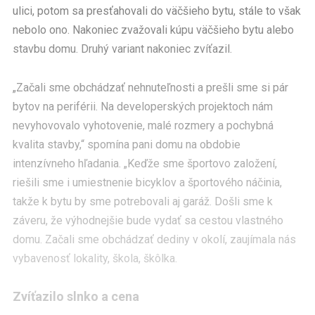
ulici, potom sa presťahovali do väčšieho bytu, stále to však
nebolo ono. Nakoniec zvažovali kúpu väčšieho bytu alebo
stavbu domu. Druhý variant nakoniec zvíťazil.
„Začali sme obchádzať nehnuteľnosti a prešli sme si pár
bytov na periférii. Na developerských projektoch nám
nevyhovovalo vyhotovenie, malé rozmery a pochybná
kvalita stavby,“ spomína pani domu na obdobie
intenzívneho hľadania. „Keďže sme športovo založení,
riešili sme i umiestnenie bicyklov a športového náčinia,
takže k bytu by sme potrebovali aj garáž. Došli sme k
záveru, že výhodnejšie bude vydať sa cestou vlastného
domu. Začali sme obchádzať dediny v okolí, zaujímala nás
vybavenosť lokality, škola, škôlka.
Zvíťazilo slnko a cena