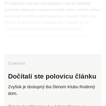
Pri pátraní po parcele zohrala úlohu cena aj charakter
pozemku. Majitelia oceňujú dostatok slnka i výhľad, pritom
sa dostali na štvrtinu ceny pozemku v meste. „Mali sme
šťastie na architektov z ateliéru AIR. Podarilo sa im
vytvoriť dom podľa našich predstáv. Chceli sme
jednoduchý účelný dom a sme absolútne spokojní,“
pochvaľuje si pán domu.
ČLENSTVO
Dočítali ste polovicu článku
Zvyšok je dostupný iba členom Klubu Rodinný
dom.