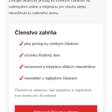
Získajte okamžitý prístup ku všetkým článkom na
rodinnydom.online a inšpiráciu pre stavbu alebo
rekonštrukciu rodinného domu.
Členstvo zahŕňa
✓
plný prístup ku všetkým článkom
✓
ročenku Rodinný dom
✓
skúsenosti a inšpiráciu ďalších stavebníkov
✓
newsletter s najlepšími článkami
Členstvo je zadarmo, bez záväzkov a registrácia
trvá menej ako 30 sekúnd.