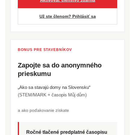
Aktivovať členstvo zdarma
Už ste členom? Prihlásiť sa
BONUS PRE STAVEBNÍKOV
Zapojte sa do anonymného
prieskumu
„Ako sa stavajú domy na Slovensku“
(STEM/MARK + časopis Můj dům)
a ako poďakovanie získate
Ročné tlačené predplatné časopisu