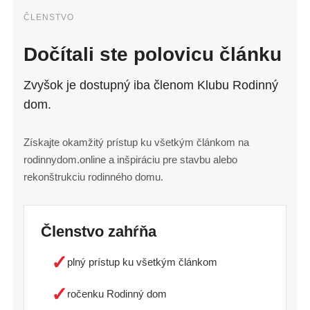
ČLENSTVO
Dočítali ste polovicu článku
Zvyšok je dostupný iba členom Klubu Rodinný
dom.
Získajte okamžitý prístup ku všetkým článkom na
rodinnydom.online a inšpiráciu pre stavbu alebo
rekonštrukciu rodinného domu.
Členstvo zahŕňa
✓
plný prístup ku všetkým článkom
✓
ročenku Rodinný dom