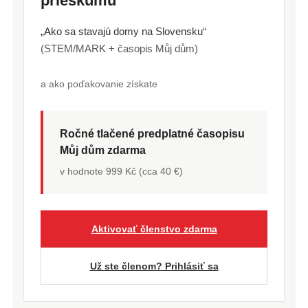
prieskumu
„Ako sa stavajú domy na Slovensku“
(STEM/MARK + časopis Můj dům)
a ako poďakovanie získate
Ročné tlačené predplatné časopisu
Můj dům zdarma
v hodnote 999 Kč (cca 40 €)
Aktivovať členstvo zdarma
Už ste členom? Prihlásiť sa