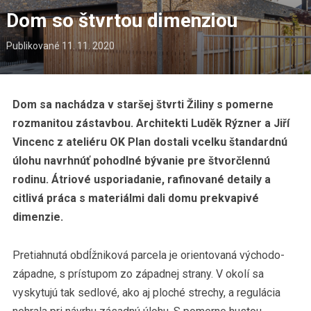
Dom so štvrtou dimenziou
Publikované
11. 11. 2020
Dom sa nachádza v staršej štvrti Žiliny s pomerne
rozmanitou zástavbou. Architekti Luděk Rýzner a Jiří
Vincenc z ateliéru OK Plan dostali vcelku štandardnú
úlohu navrhnúť pohodlné bývanie pre štvorčlennú
rodinu. Átriové usporiadanie, rafinované detaily a
citlivá práca s materiálmi dali domu prekvapivé
dimenzie.
Pretiahnutá obdĺžniková parcela je orientovaná východo-
západne, s prístupom zo západnej strany. V okolí sa
vyskytujú tak sedlové, ako aj ploché strechy, a regulácia