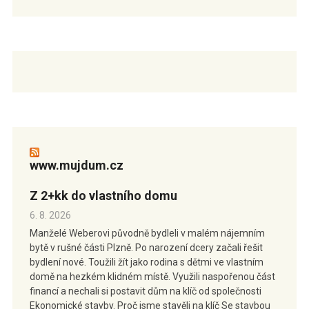
www.mujdum.cz
Z 2+kk do vlastního domu
6. 8. 2026
Manželé Weberovi původně bydleli v malém nájemním
bytě v rušné části Plzně. Po narození dcery začali řešit
bydlení nové. Toužili žít jako rodina s dětmi ve vlastním
domě na hezkém klidném místě. Využili naspořenou část
financí a nechali si postavit dům na klíč od společnosti
Ekonomické stavby. Proč jsme stavěli na klíč Se stavbou