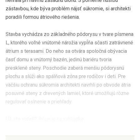
nehrala pri návrhu zásadnú úlohu. S pomerne hustou
zástavbou, kde býva problém nájsť súkromie, si architekti
poradili formou átriového riešenia.
Stavba vychádza zo základného pôdorysu v tvare písmena
L, ktorého voľné vnútorné nárožia vypĺňa sčasti zatrávnené
átrium s terasami. Do neho sa otvára spoločná obývacia
časť domu a vnútorný bazén, jedinú bariéru tvoria
presklené steny. Poschodie zaberá menšiu pôdorysnú
plochu a slúži ako spálňová zóna pre rodičov i deti. Pre
väčšiu ochranu súkromia architekti navrhli po obvode átria
posuvné steny z drevených lamiel, ktoré umožňujú rôzne
regulovať oslnenie a priehľady.
Už ste videli?
Bývanie na vyhliadke