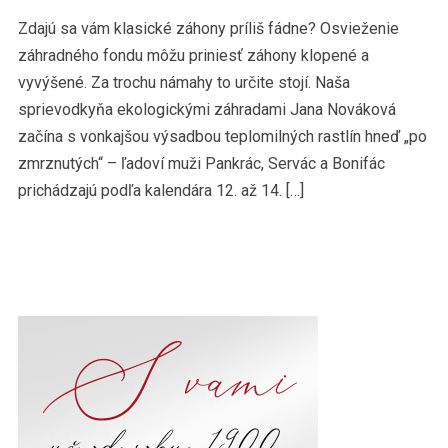
Zdajú sa vám klasické záhony príliš fádne? Osvieženie
záhradného fondu môžu priniesť záhony klopené a
vyvýšené. Za trochu námahy to určite stojí. Naša
sprievodkyňa ekologickými záhradami Jana Nováková
začína s vonkajšou výsadbou teplomilných rastlín hneď „po
zmrznutých“ – ľadoví muži Pankrác, Servác a Bonifác
prichádzajú podľa kalendára 12. až 14. […]