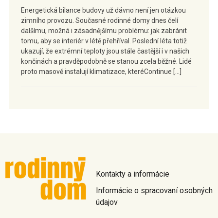
Energetická bilance budovy už dávno není jen otázkou
zimního provozu. Současné rodinné domy dnes čelí
dalšímu, možná i zásadnějšímu problému: jak zabránit
tomu, aby se interiér v létě přehříval. Poslední léta totiž
ukazují, že extrémní teploty jsou stále častější i v našich
končinách a pravděpodobně se stanou zcela běžné. Lidé
proto masově instalují klimatizace, kteréContinue […]
Kontakty a informácie
Informácie o spracovaní osobných
údajov