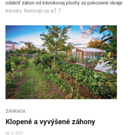
oddeliť záhon od trávnikovej plochy sú pokosené okraje
trávnika. Nazývajú sa aj […]
ZÁHRADA
Klopené a vyvýšené záhony
30. 3. 2021