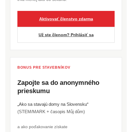
Aktivovať členstvo zdarma
Už ste členom? Prihlásiť sa
BONUS PRE STAVEBNÍKOV
Zapojte sa do anonymného
prieskumu
„Ako sa stavajú domy na Slovensku“
(STEM/MARK + časopis Můj dům)
a ako poďakovanie získate