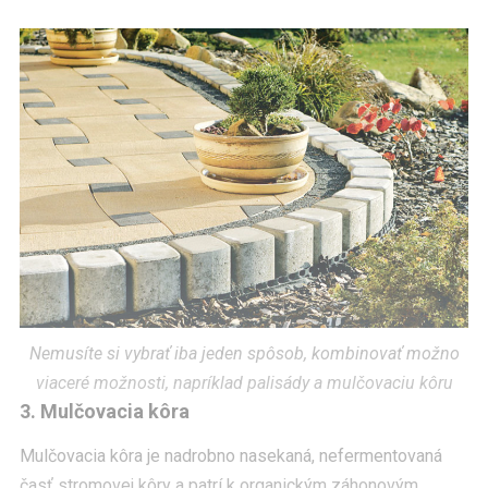
Nemusíte si vybrať iba jeden spôsob, kombinovať možno
viaceré možnosti, napríklad palisády a mulčovaciu kôru
3. Mulčovacia kôra
Mulčovacia kôra je nadrobno nasekaná, nefermentovaná
časť stromovej kôry a patrí k organickým záhonovým