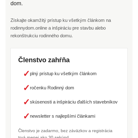
dom.
Získajte okamžitý prístup ku všetkým článkom na
rodinnydom.online a inšpiráciu pre stavbu alebo
rekonštrukciu rodinného domu.
Členstvo zahŕňa
✓
plný prístup ku všetkým článkom
✓
ročenku Rodinný dom
✓
skúsenosti a inšpiráciu ďalších stavebníkov
✓
newsletter s najlepšími článkami
Členstvo je zadarmo, bez záväzkov a registrácia
trvá menej ako 30 sekúnd.