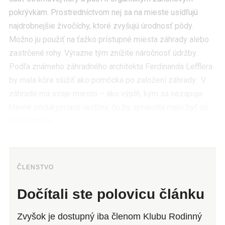
pokrývkam. Prostredníctvom nej sa na mieste usídľujú
najdrobnejšie živočíchy, ktoré zvyšujú úrodnosť pôdy.
Možno ju použiť na ťažko prístupné miesta záhrady alebo
zastrčené rohy. Výrazne tým znížite náročnosť údržby.
Podľa známeho záhradného architekta Ferdinanda Lefflera
by mala kôra slúžiť ako pomôcka po založení záhrady. V
záhrade má svoje miesto – ako výplň, kým sa nezapoja
hlavné pôdukypriace rastliny, čo by spravidla malo byť do
dvoch rokov.
ČLENSTVO
Dočítali ste polovicu článku
Zvyšok je dostupný iba členom Klubu Rodinný