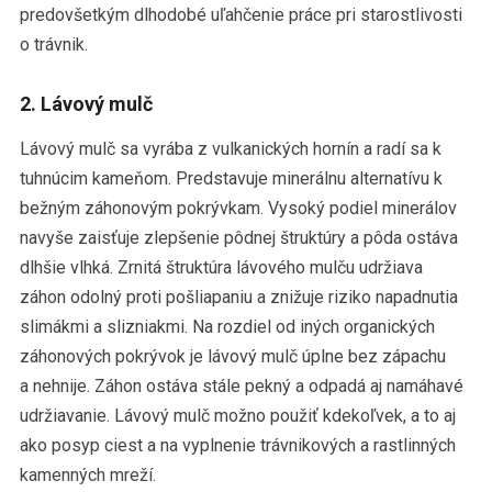
predovšetkým dlhodobé uľahčenie práce pri starostlivosti
o trávnik.
2. Lávový mulč
Lávový mulč sa vyrába z vulkanických hornín a radí sa k
tuhnúcim kameňom. Predstavuje minerálnu alternatívu k
bežným záhonovým pokrývkam. Vysoký podiel minerálov
navyše zaisťuje zlepšenie pôdnej štruktúry a pôda ostáva
dlhšie vlhká. Zrnitá štruktúra lávového mulču udržiava
záhon odolný proti pošliapaniu a znižuje riziko napadnutia
slimákmi a slizniakmi. Na rozdiel od iných organických
záhonových pokrývok je lávový mulč úplne bez zápachu
a nehnije. Záhon ostáva stále pekný a odpadá aj namáhavé
udržiavanie. Lávový mulč možno použiť kdekoľvek, a to aj
ako posyp ciest a na vyplnenie trávnikových a rastlinných
kamenných mreží.