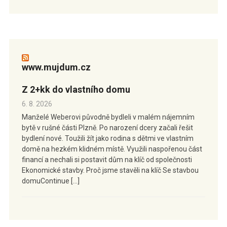
www.mujdum.cz
Z 2+kk do vlastního domu
6. 8. 2026
Manželé Weberovi původně bydleli v malém nájemním
bytě v rušné části Plzně. Po narození dcery začali řešit
bydlení nové. Toužili žít jako rodina s dětmi ve vlastním
domě na hezkém klidném místě. Využili naspořenou část
financí a nechali si postavit dům na klíč od společnosti
Ekonomické stavby. Proč jsme stavěli na klíč Se stavbou
domuContinue […]