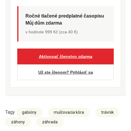
Ročné tlačené predplatné časopisu
Můj dům zdarma
v hodnote 999 Kč (cca 40 €)
Aktivovať členstvo zdarma
Už ste členom? Prihlásiť sa
Tagy
gabióny
mulčovacia kôra
trávnik
záhony
záhrada