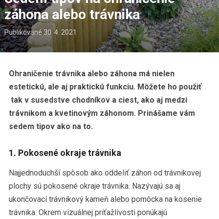
záhona alebo trávnika
Publikované
30. 4. 2021
Ohraničenie trávnika alebo záhona má nielen
estetickú, ale aj praktickú funkciu. Môžete ho použiť
tak v susedstve chodníkov a ciest, ako aj medzi
trávnikom a kvetinovým záhonom. Prinášame vám
sedem tipov ako na to.
1. Pokosené okraje trávnika
Najjednoduchší spôsob ako oddeliť záhon od trávnikovej
plochy sú pokosené okraje trávnika. Nazývajú sa aj
ukončovací trávnikový kameň alebo pomôcka na kosenie
trávnika. Okrem vizuálnej príťažlivosti ponúkajú