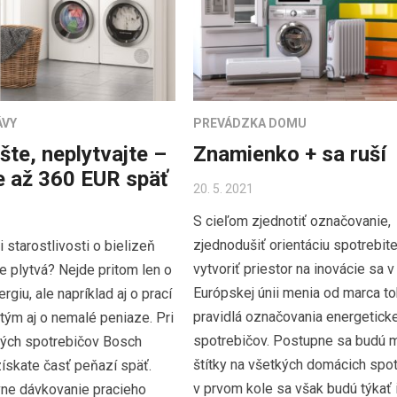
ÁVY
PREVÁDZKA DOMU
šte, neplytvajte –
Znamienko + sa ruší
te až 360 EUR späť
20. 5. 2021
S cieľom zjednotiť označovanie,
zjednodušiť orientáciu spotrebite
i starostlivosti o bielizeň
vytvoriť priestor na inovácie sa v
e plytvá? Nejde pritom len o
Európskej únii menia od marca to
giu, ale napríklad aj o prací
pravidlá označovania energeticke
 tým aj o nemalé peniaze. Pri
spotrebičov. Postupne sa budú 
ých spotrebičov Bosch
štítky na všetkých domácich spot
ískate časť peňazí späť.
v prvom kole sa však budú týkať 
vne dávkovanie pracieho