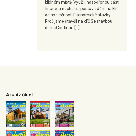
klidném místě. Využili naspořenou část
financí a nechali si postavit dům na klíč
od společnosti Ekonomické stavby.
Proč jsme stavěli na klíč Se stavbou
domuContinue […]
Archív čísel: