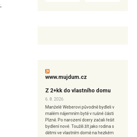
,
www.mujdum.cz
Z 2+kk do vlastního domu
6. 8. 2026
Manželé Weberovi původně bydleli v
malém nájemním bytě v rušné části
Plzně. Po narození dcery začali řešit
bydlení nové. Toužili žít jako rodina s
dětmi ve vlastním domě na hezkém