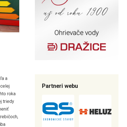
ľa a
Partneri webu
 celej
hto roka
j triedy
meniť
rebičoch,
iba