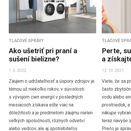
TLAČOVÉ SPRÁVY
TLAČOVÉ SPR
Ako ušetriť pri praní a
Perte, su
sušení bielizne?
a získaj
1. 6. 2022
13. 10. 2021
Záujem o udržateľnosť a úspory zdrojov je
Viete, že sa pr
témou už niekoľko rokov, v súvislosti
často zbytočn
s vývojom cien energií v posledných
vodu alebo ener
mesiacoch získava ešte viac na
prostriedok, a
dôležitosti a je predmetom záujmu nielen
nákupe vybran
veľkých spoločností, rôznych odvetví
teraz navyše z
alebo vedcov, ale aj spotrebiteľov.
Prečo je sprá