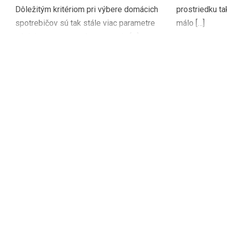
Dôležitým kritériom pri výbere domácich
prostriedku ta
spotrebičov sú tak stále viac parametre
málo […]
súvisiace so spotrebou energie […]