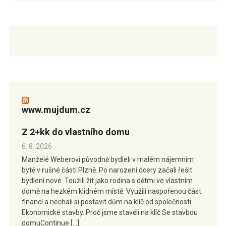
www.mujdum.cz
Z 2+kk do vlastního domu
6. 8. 2026
Manželé Weberovi původně bydleli v malém nájemním
bytě v rušné části Plzně. Po narození dcery začali řešit
bydlení nové. Toužili žít jako rodina s dětmi ve vlastním
domě na hezkém klidném místě. Využili naspořenou část
financí a nechali si postavit dům na klíč od společnosti
Ekonomické stavby. Proč jsme stavěli na klíč Se stavbou
domuContinue […]