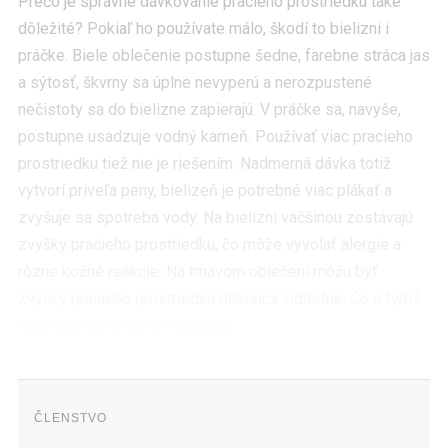
Prečo je správne dávkovanie pracieho prostriedku také
dôležité? Pokiaľ ho používate málo, škodí to bielizni i
práčke. Biele oblečenie postupne šedne, farebne stráca jas
a sýtosť, škvrny sa úplne nevyperú a nerozpustené
nečistoty sa do bielizne zapierajú. V práčke sa, navyše,
postupne usadzuje vodný kameň. Používať viac pracieho
prostriedku tiež nie je riešením. Nadmerná dávka totiž
vytvorí priveľa peny, bielizeň je potrebné viac plákať a
zvyšuje sa spotreba vody. Na bielizni väčšinou zostávajú
zvyšky pracieho prostriedku, čo môže vyvolať alergie a
rôzne kožné reakcie. Na tmavom oblečení môžu byť
zvyšky pracieho prostriedku dokonca viditeľné. Čo s tým?
Nechajte dávkovanie na práčke.
ČLENSTVO