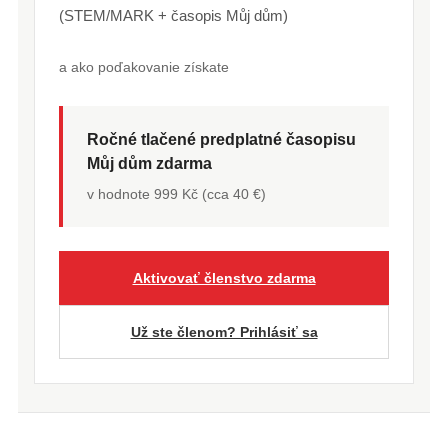
(STEM/MARK + časopis Můj dům)
a ako poďakovanie získate
Ročné tlačené predplatné časopisu
Můj dům zdarma
v hodnote 999 Kč (cca 40 €)
Aktivovať členstvo zdarma
Už ste členom? Prihlásiť sa