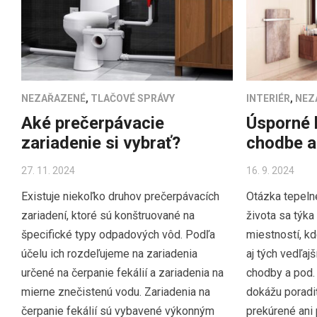
NEZAŘAZENÉ
,
TLAČOVÉ SPRÁVY
INTERIÉR
,
NEZ
Aké prečerpávacie
Úsporné k
zariadenie si vybrať?
chodbe a
27. 11. 2024
16. 9. 2024
Existuje niekoľko druhov prečerpávacích
Otázka tepel
zariadení, ktoré sú konštruované na
života sa týka
špecifické typy odpadových vôd. Podľa
miestností, kd
účelu ich rozdeľujeme na zariadenia
aj tých vedľajš
určené na čerpanie fekálií a zariadenia na
chodby a pod.
mierne znečistenú vodu. Zariadenia na
dokážu poradi
čerpanie fekálií sú vybavené výkonným
prekúrené ani 