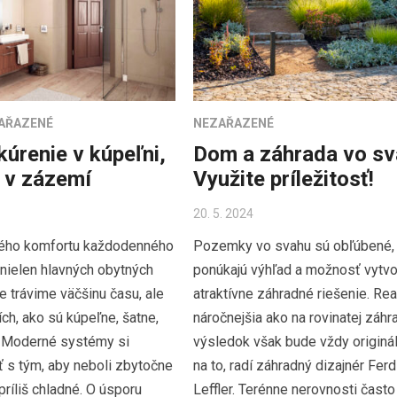
AŘAZENÉ
NEZAŘAZENÉ
úrenie v kúpeľni,
Dom a záhrada vo s
 v zázemí
Využite príležitosť!
20. 5. 2024
ného komfortu každodenného
Pozemky vo svahu sú obľúbené,
 nielen hlavných obytných
ponúkajú výhľad a možnosť vytvo
e trávime väčšinu času, ale
atraktívne záhradné riešenie. Real
ích, ako sú kúpeľne, šatne,
náročnejšia ako na rovinatej záhr
 Moderné systémy si
výsledok však bude vždy originál
ť s tým, aby neboli zbytočne
na to, radí záhradný dizajnér Fer
príliš chladné. O úsporu
Leffler. Terénne nerovnosti často