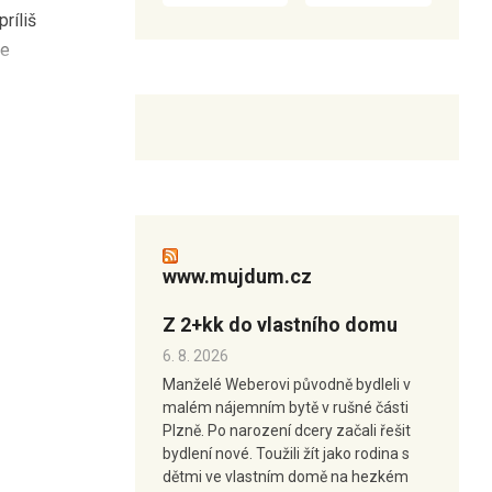
ríliš
že
www.mujdum.cz
Z 2+kk do vlastního domu
6. 8. 2026
Manželé Weberovi původně bydleli v
malém nájemním bytě v rušné části
Plzně. Po narození dcery začali řešit
bydlení nové. Toužili žít jako rodina s
dětmi ve vlastním domě na hezkém