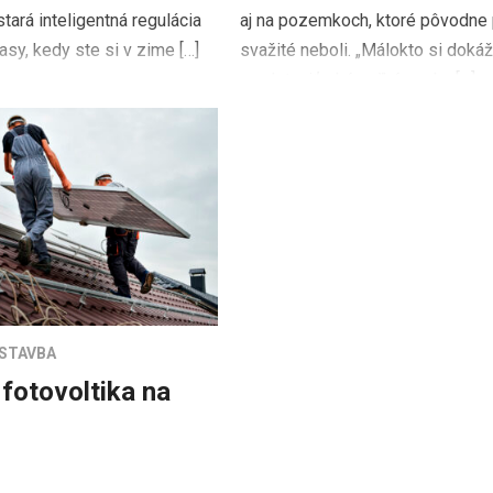
tará inteligentná regulácia
aj na pozemkoch, ktoré pôvodne p
asy, kedy ste si v zime […]
svažité neboli. „Málokto si doká
predstaviť, aké veľké svahy […]
STAVBA
 fotovoltika na