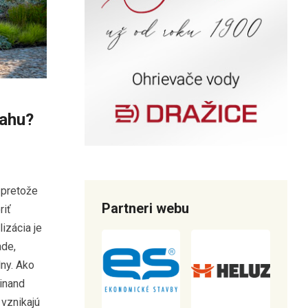
vahu?
 pretože
Partneri webu
riť
izácia je
ade,
ny. Ako
dinand
 vznikajú