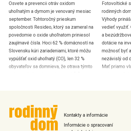
Osvete a prevencii otráv oxidom
Fotovoltické 
uhoľnatým a dymom je venovaný mesiac
rodinných dom
september. Tohtoročný prieskum
Výhody prináša
spoločnosti Resideo, ktorý sa zameral na
vedieť využiť.
povedomie o oxide uhoľnatom priniesol
a bezúdržbove
zaujímavé čísla. Hoci 62 % domácností na
dotácie na inv
Slovensku kúri zariadeniami, ktoré môžu
možnosť byť 
vypúšťať oxid uhoľnatý (CO), len 32 %
nezávislý od 
obyvateľov sa domnieva, že otrava týmto
Mať priamo vl
nebezpečným plynom by sa ich […]
z obnoviteľný
radosť z práce
Kontakty a informácie
Informácie o spracovaní