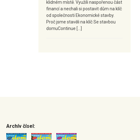
klidném místě. Využili naspořenou část
financí a nechali si postavit dům na klíč
od společnosti Ekonomické stavby.
Proč jsme stavěli na klíč Se stavbou
domuContinue […]
Archív čísel: