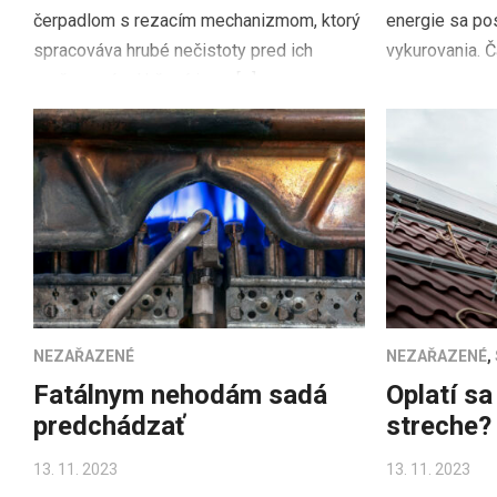
čerpadlom s rezacím mechanizmom, ktorý
energie sa pos
spracováva hrubé nečistoty pred ich
vykurovania. Č
prečerpaním. Určené je na […]
NEZAŘAZENÉ
NEZAŘAZENÉ
,
Fatálnym nehodám sadá
Oplatí sa
predchádzať
streche?
13. 11. 2023
13. 11. 2023