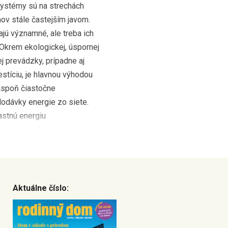
systémy sú na strechách
ov stále častejším javom.
jú významné, ale treba ich
 Okrem ekologickej, úspornej
j prevádzky, prípadne aj
estíciu, je hlavnou výhodou
aspoň čiastočne
dodávky energie zo siete.
astnú energiu
ch zdrojov. Dodajme, že
, […]
Aktuálne číslo: