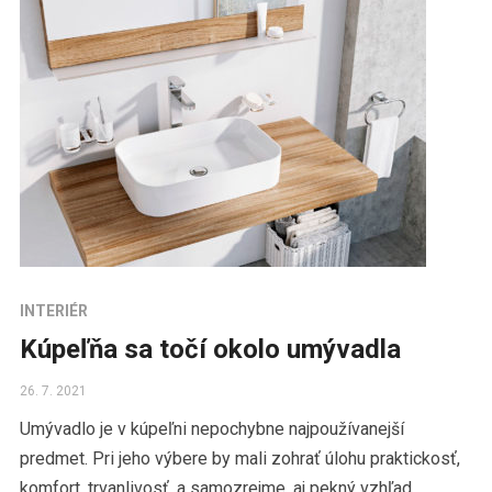
INTERIÉR
Kúpeľňa sa točí okolo umývadla
26. 7. 2021
Umývadlo je v kúpeľni nepochybne najpoužívanejší
predmet. Pri jeho výbere by mali zohrať úlohu praktickosť,
komfort, trvanlivosť, a samozrejme, aj pekný vzhľad.