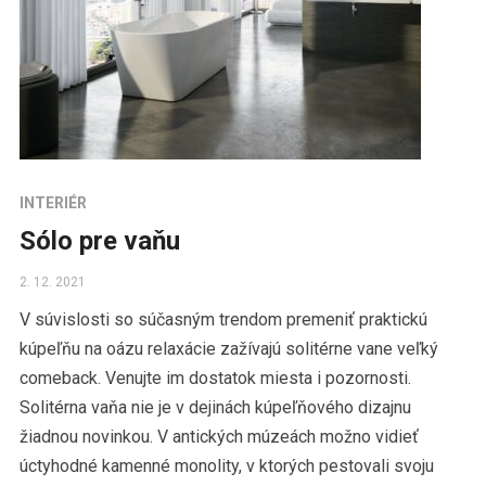
INTERIÉR
Sólo pre vaňu
2. 12. 2021
V súvislosti so súčasným trendom premeniť praktickú
kúpeľňu na oázu relaxácie zažívajú solitérne vane veľký
comeback. Venujte im dostatok miesta i pozornosti.
Solitérna vaňa nie je v dejinách kúpeľňového dizajnu
žiadnou novinkou. V antických múzeách možno vidieť
úctyhodné kamenné monolity, v ktorých pestovali svoju