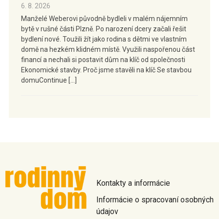
6. 8. 2026
Manželé Weberovi původně bydleli v malém nájemním
bytě v rušné části Plzně. Po narození dcery začali řešit
bydlení nové. Toužili žít jako rodina s dětmi ve vlastním
domě na hezkém klidném místě. Využili naspořenou část
financí a nechali si postavit dům na klíč od společnosti
Ekonomické stavby. Proč jsme stavěli na klíč Se stavbou
domuContinue […]
Kontakty a informácie
Informácie o spracovaní osobných
údajov