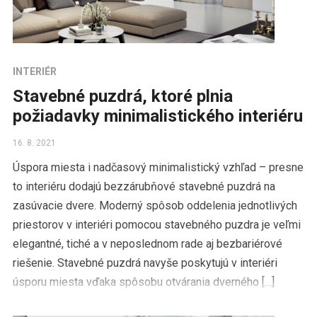
INTERIÉR
Stavebné puzdrá, ktoré plnia
požiadavky minimalistického interiéru
16. 8. 2021
Úspora miesta i nadčasový minimalistický vzhľad – presne
to interiéru dodajú bezzárubňové stavebné puzdrá na
zasúvacie dvere. Moderný spôsob oddelenia jednotlivých
priestorov v interiéri pomocou stavebného puzdra je veľmi
elegantné, tiché a v neposlednom rade aj bezbariérové
riešenie. Stavebné puzdrá navyše poskytujú v interiéri
úsporu miesta vďaka spôsobu otvárania dverného […]