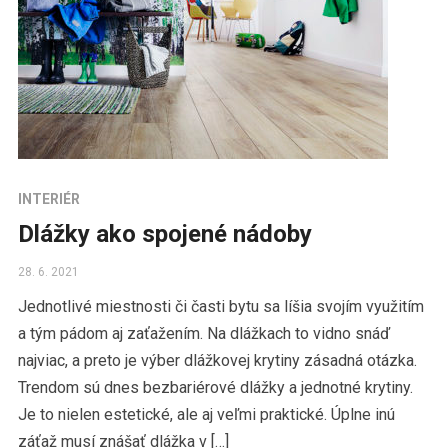
INTERIÉR
Dlážky ako spojené nádoby
28. 6. 2021
Jednotlivé miestnosti či časti bytu sa líšia svojím využitím
a tým pádom aj zaťažením. Na dlážkach to vidno snáď
najviac, a preto je výber dlážkovej krytiny zásadná otázka.
Trendom sú dnes bezbariérové dlážky a jednotné krytiny.
Je to nielen estetické, ale aj veľmi praktické. Úplne inú
záťaž musí znášať dlážka v […]