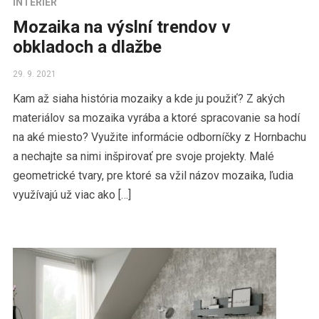
INTERIÉR
Mozaika na výslní trendov v
obkladoch a dlažbe
29. 9. 2021
Kam až siaha história mozaiky a kde ju použiť? Z akých
materiálov sa mozaika vyrába a ktoré spracovanie sa hodí
na aké miesto? Využite informácie odborníčky z Hornbachu
a nechajte sa nimi inšpirovať pre svoje projekty. Malé
geometrické tvary, pre ktoré sa vžil názov mozaika, ľudia
využívajú už viac ako […]