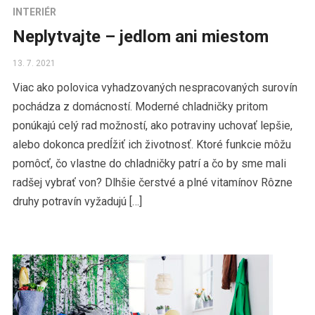
INTERIÉR
Neplytvajte – jedlom ani miestom
13. 7. 2021
Viac ako polovica vyhadzovaných nespracovaných surovín
pochádza z domácností. Moderné chladničky pritom
ponúkajú celý rad možností, ako potraviny uchovať lepšie,
alebo dokonca predĺžiť ich životnosť. Ktoré funkcie môžu
pomôcť, čo vlastne do chladničky patrí a čo by sme mali
radšej vybrať von? Dlhšie čerstvé a plné vitamínov Rôzne
druhy potravín vyžadujú […]