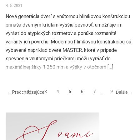
4. 6. 2021
Nová generácia dverí s vnútornou hliníkovou konštrukciou
prináša dverným krídlam vyššiu pevnosť, umožňuje im
vyrásť do atypických rozmerov a ponúka rozmanité
varianty ich povrchu. Modernou hliníkovou konštrukciou sú
vybavené napríklad dvere MASTER, ktoré v prípade
spevnenia vnútornými priečkami môžu vyrásť do
maximálnej šírky 1 250 mm a výšky v otočnom […]
1
…
3
4
5
6
7
…
9
← Predchádzajúce
Ďalšie →