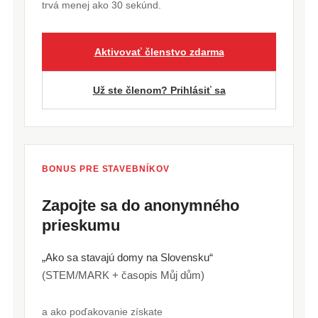
trvá menej ako 30 sekúnd.
Aktivovať členstvo zdarma
Už ste členom? Prihlásiť sa
BONUS PRE STAVEBNÍKOV
Zapojte sa do anonymného
prieskumu
„Ako sa stavajú domy na Slovensku“
(STEM/MARK + časopis Můj dům)
a ako poďakovanie získate