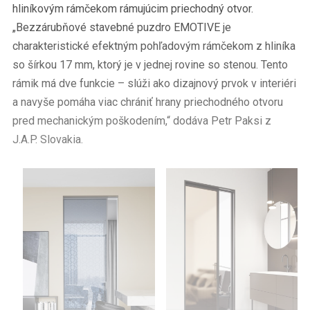
hliníkovým rámčekom rámujúcim priechodný otvor.
„Bezzárubňové stavebné puzdro EMOTIVE je
charakteristické efektným pohľadovým rámčekom z hliníka
so šírkou 17 mm, ktorý je v jednej rovine so stenou. Tento
rámik má dve funkcie – slúži ako dizajnový prvok v interiéri
a navyše pomáha viac chrániť hrany priechodného otvoru
pred mechanickým poškodením,“ dodáva Petr Paksi z
J.A.P. Slovakia.