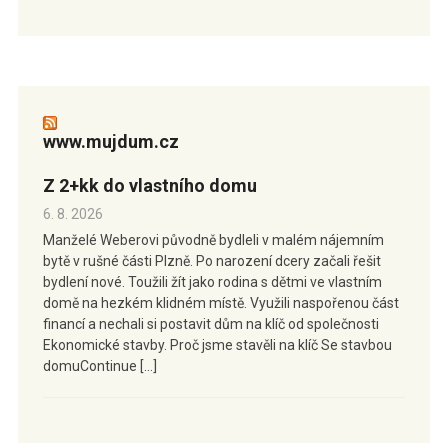
www.mujdum.cz
Z 2+kk do vlastního domu
6. 8. 2026
Manželé Weberovi původně bydleli v malém nájemním
bytě v rušné části Plzně. Po narození dcery začali řešit
bydlení nové. Toužili žít jako rodina s dětmi ve vlastním
domě na hezkém klidném místě. Využili naspořenou část
financí a nechali si postavit dům na klíč od společnosti
Ekonomické stavby. Proč jsme stavěli na klíč Se stavbou
domuContinue […]