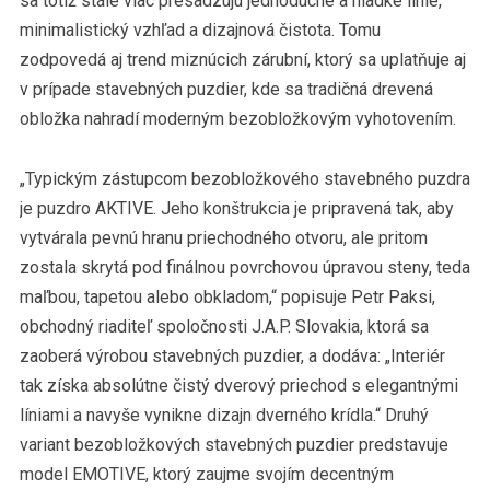
sa totiž stále viac presadzujú jednoduché a hladké línie,
minimalistický vzhľad a dizajnová čistota. Tomu
zodpovedá aj trend miznúcich zárubní, ktorý sa uplatňuje aj
v prípade stavebných puzdier, kde sa tradičná drevená
obložka nahradí moderným bezobložkovým vyhotovením.
„Typickým zástupcom bezobložkového stavebného puzdra
je puzdro AKTIVE. Jeho konštrukcia je pripravená tak, aby
vytvárala pevnú hranu priechodného otvoru, ale pritom
zostala skrytá pod finálnou povrchovou úpravou steny, teda
maľbou, tapetou alebo obkladom,“ popisuje Petr Paksi,
obchodný riaditeľ spoločnosti J.A.P. Slovakia, ktorá sa
zaoberá výrobou stavebných puzdier, a dodáva: „Interiér
tak získa absolútne čistý dverový priechod s elegantnými
líniami a navyše vynikne dizajn dverného krídla.“ Druhý
variant bezobložkových stavebných puzdier predstavuje
model EMOTIVE, ktorý zaujme svojím decentným