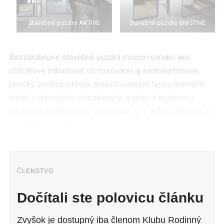
Stavebné puzdro AKTIVE
Stavebné puzdro EMOTIVE
Bezzárubňové stavebné puzdrá možno rovnako ako
obložkové zabudovať do murovanej aj sadrokartónovej
priečky, zaisťujú plynulý pojazd všetkých typov dverných
krídel – drevených, celosklených aj dverí s modernou
hliníkovou konštrukciou, a v ponuke sú v jednokrídlovom aj
dvojkrídlovom variante.
ČLENSTVO
Dočítali ste polovicu článku
Zvyšok je dostupný iba členom Klubu Rodinný