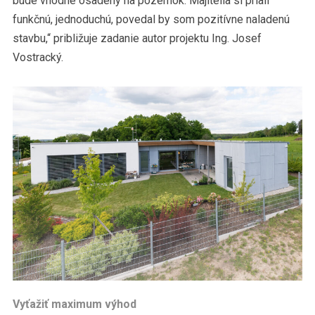
bude vhodne osadený na pozemok. Majitelia si priali
funkčnú, jednoduchú, povedal by som pozitívne naladenú
stavbu,“ približuje zadanie autor projektu Ing. Josef
Vostracký.
Vyťažiť maximum výhod