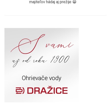
majiteľov hádaj aj prežije 😀