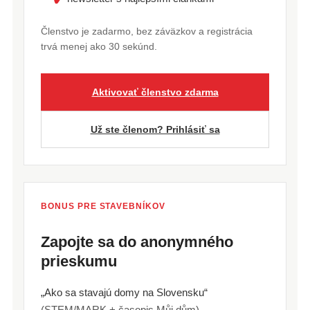
Členstvo je zadarmo, bez záväzkov a registrácia
trvá menej ako 30 sekúnd.
Aktivovať členstvo zdarma
Už ste členom? Prihlásiť sa
BONUS PRE STAVEBNÍKOV
Zapojte sa do anonymného
prieskumu
„Ako sa stavajú domy na Slovensku“
(STEM/MARK + časopis Můj dům)