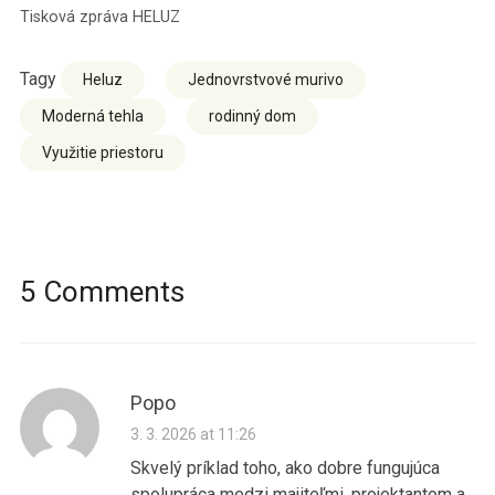
Tisková zpráva HELUZ
Tagy
Heluz
Jednovrstvové murivo
Moderná tehla
rodinný dom
Využitie priestoru
5 Comments
Popo
3. 3. 2026 at 11:26
Skvelý príklad toho, ako dobre fungujúca
spolupráca medzi majiteľmi, projektantom a