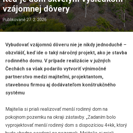
vzájomnej dôvery
Publikované
27. 2. 2026
Vybudovať vzájomnú dôveru nie je nikdy jednoduché –
obzvlášť, keď ide o taký náročný projekt, ako je stavba
rodinného domu. V prípade realizácie v južných
Čechách sa však podarilo vytvoriť výnimočné
partnerstvo medzi majiteľmi, projektantom,
stavebnou firmou aj dodávateľom konštrukčného
systému
Majitelia si priali realizovať menší rodinný dom na
pokojnom pozemku na okraji zástavby. „Zadaním bolo
vyprojektovať menší rodinný dom s dispozíciou 4+kk, ktorý