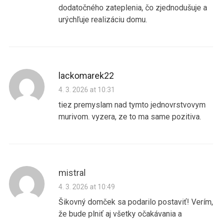
dodatočného zateplenia, čo zjednodušuje a
urýchľuje realizáciu domu.
lackomarek22
4. 3. 2026 at 10:31
tiez premyslam nad tymto jednovrstvovym
murivom. vyzera, ze to ma same pozitiva.
mistral
4. 3. 2026 at 10:49
Šikovný domček sa podarilo postaviť! Verím,
že bude plniť aj všetky očakávania a