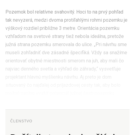
Pozemok bol relatívne svahovitý. Hoci to na prvý pohľad
tak nevyzerá, medzi dvoma protiľahlými rohmi pozemku je
výškový rozdiel približne 3 metre. Orientácia pozemku
vzhľadom na svetové strany tiež nebola ideálna, pretože
južná strana pozemku smerovala do ulice. „Pri návrhu sme
museli zohľadniť dve zásadné špecifiká. Vždy sa snažíme
orientovať obytné miestnosti smerom na juh, aby mali čo
najviac denného svetla a výhľad do záhrady,“ vysvetľuje
projektant hlavnú myšlienku návrhu. Aj preto je dom
situovaný čo najďalej od príjazdovej cesty tak, aby bolo
možné naplno využiť potenciál južnej časti pozemku.
ČLENSTVO