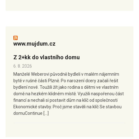
www.mujdum.cz
Z 2+kk do vlastního domu
6. 8. 2026
Manželé Weberovi původně bydleli v malém nájemním
bytě v rušné části Plzně. Po narození dcery začali řešit
bydlení nové. Toužili žít jako rodina s dětmi ve vlastním
domě na hezkém klidném místě. Využili naspořenou část
financí a nechali si postavit dům na klíč od společnosti
Ekonomické stavby. Proč jsme stavěli na klíč Se stavbou
domuContinue […]