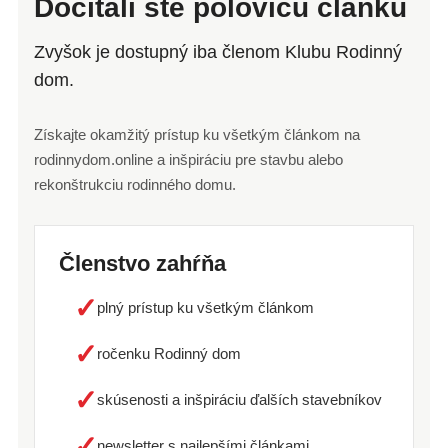
Dočítali ste polovicu článku
Zvyšok je dostupný iba členom Klubu Rodinný
dom.
Získajte okamžitý prístup ku všetkým článkom na
rodinnydom.online a inšpiráciu pre stavbu alebo
rekonštrukciu rodinného domu.
Členstvo zahŕňa
✓
plný prístup ku všetkým článkom
✓
ročenku Rodinný dom
✓
skúsenosti a inšpiráciu ďalších stavebníkov
✓
newsletter s najlepšími článkami