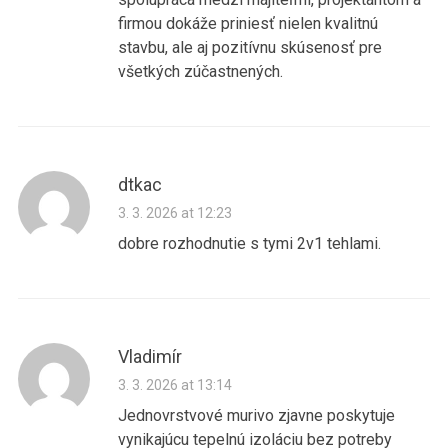
firmou dokáže priniesť nielen kvalitnú
stavbu, ale aj pozitívnu skúsenosť pre
všetkých zúčastnených.
dtkac
3. 3. 2026 at 12:23
dobre rozhodnutie s tymi 2v1 tehlami.
Vladimír
3. 3. 2026 at 13:14
Jednovrstvové murivo zjavne poskytuje
vynikajúcu tepelnú izoláciu bez potreby