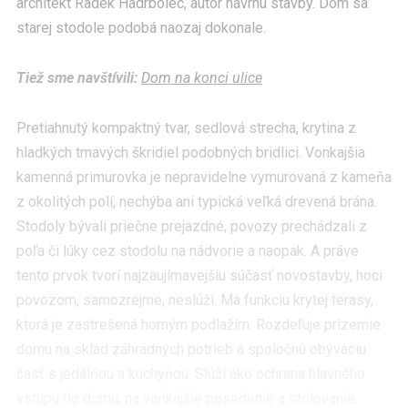
architekt Radek Hadrbolec, autor návrhu stavby. Dom sa
starej stodole podobá naozaj dokonale.
Tiež sme navštívili:
Dom na konci ulice
Pretiahnutý kompaktný tvar, sedlová strecha, krytina z
hladkých tmavých škridiel podobných bridlici. Vonkajšia
kamenná primurovka je nepravidelne vymurovaná z kameňa
z okolitých polí, nechýba ani typická veľká drevená brána.
Stodoly bývali priečne prejazdné, povozy prechádzali z
poľa či lúky cez stodolu na nádvorie a naopak. A práve
tento prvok tvorí najzaujímavejšiu súčasť novostavby, hoci
povozom, samozrejme, neslúži. Má funkciu krytej terasy,
ktorá je zastrešená horným podlažím. Rozdeľuje prízemie
domu na sklad záhradných potrieb a spoločnú obývaciu
časť s jedálňou a kuchyňou. Slúži ako ochrana hlavného
vstupu do domu, na vonkajšie posedenie a stolovanie,