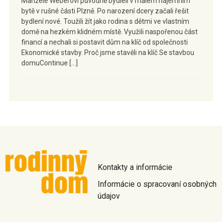
Manželé Weberovi původně bydleli v malém nájemním
bytě v rušné části Plzně. Po narození dcery začali řešit
bydlení nové. Toužili žít jako rodina s dětmi ve vlastním
domě na hezkém klidném místě. Využili naspořenou část
financí a nechali si postavit dům na klíč od společnosti
Ekonomické stavby. Proč jsme stavěli na klíč Se stavbou
domuContinue […]
Kontakty a informácie
Informácie o spracovaní osobných
údajov