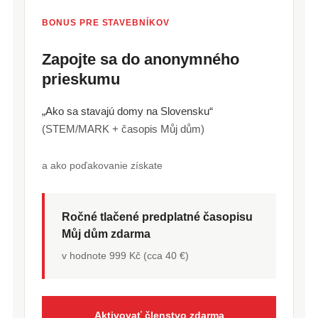
BONUS PRE STAVEBNÍKOV
Zapojte sa do anonymného
prieskumu
„Ako sa stavajú domy na Slovensku“
(STEM/MARK + časopis Můj dům)
a ako poďakovanie získate
Ročné tlačené predplatné časopisu
Můj dům zdarma
v hodnote 999 Kč (cca 40 €)
Aktivovať členstvo zdarma