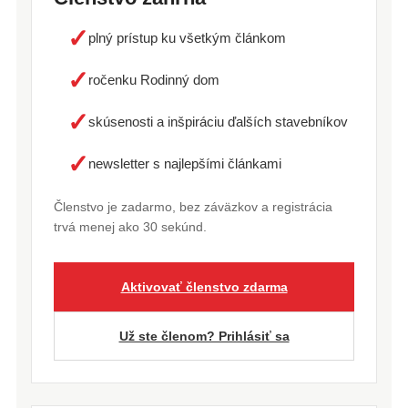
✓
plný prístup ku všetkým článkom
✓
ročenku Rodinný dom
✓
skúsenosti a inšpiráciu ďalších stavebníkov
✓
newsletter s najlepšími článkami
Členstvo je zadarmo, bez záväzkov a registrácia
trvá menej ako 30 sekúnd.
Aktivovať členstvo zdarma
Už ste členom? Prihlásiť sa