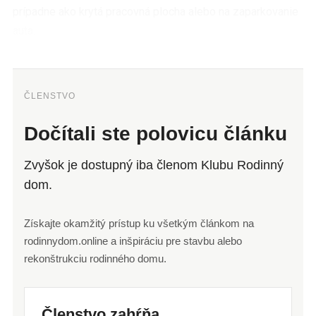
prípadne ako krytá pracovná plocha alebo na zaparkovanie
auta.
ČLENSTVO
Dočítali ste polovicu článku
Zvyšok je dostupný iba členom Klubu Rodinný
dom.
Získajte okamžitý prístup ku všetkým článkom na
rodinnydom.online a inšpiráciu pre stavbu alebo
rekonštrukciu rodinného domu.
Členstvo zahŕňa