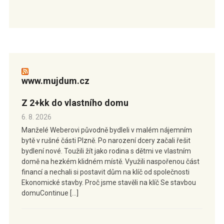
www.mujdum.cz
Z 2+kk do vlastního domu
6. 8. 2026
Manželé Weberovi původně bydleli v malém nájemním
bytě v rušné části Plzně. Po narození dcery začali řešit
bydlení nové. Toužili žít jako rodina s dětmi ve vlastním
domě na hezkém klidném místě. Využili naspořenou část
financí a nechali si postavit dům na klíč od společnosti
Ekonomické stavby. Proč jsme stavěli na klíč Se stavbou
domuContinue […]