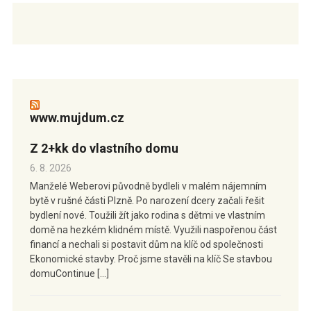
www.mujdum.cz
Z 2+kk do vlastního domu
6. 8. 2026
Manželé Weberovi původně bydleli v malém nájemním
bytě v rušné části Plzně. Po narození dcery začali řešit
bydlení nové. Toužili žít jako rodina s dětmi ve vlastním
domě na hezkém klidném místě. Využili naspořenou část
financí a nechali si postavit dům na klíč od společnosti
Ekonomické stavby. Proč jsme stavěli na klíč Se stavbou
domuContinue […]