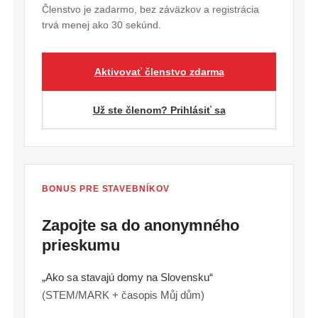
Členstvo je zadarmo, bez záväzkov a registrácia
trvá menej ako 30 sekúnd.
Aktivovať členstvo zdarma
Už ste členom? Prihlásiť sa
BONUS PRE STAVEBNÍKOV
Zapojte sa do anonymného
prieskumu
„Ako sa stavajú domy na Slovensku“
(STEM/MARK + časopis Můj dům)