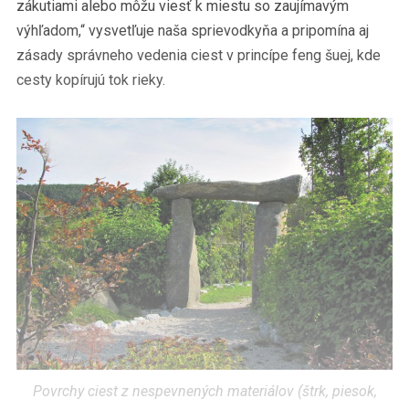
zákutiami alebo môžu viesť k miestu so zaujímavým
výhľadom,“ vysvetľuje naša sprievodkyňa a pripomína aj
zásady správneho vedenia ciest v princípe feng šuej, kde
cesty kopírujú tok rieky.
Povrchy ciest z nespevnených materiálov (štrk, piesok,