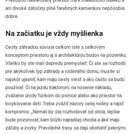
Pravouhlo nalinkovaný priestor má k malebnosti ďaleko a
ani divoké zátočiny plné farebných kamienkov nepôsobia
dobre.
Na začiatku je vždy myšlienka
Cesty záhradou súvisia celkom iste s celkovým
konceptom priestoru aj s architektúrou budov na pozemku.
Všetko by ste mali dopredu premyslieť. Či ste sa rozhodli
pre akýkoľvek typ záhrady a rodinného domu, musíte si
najskôr ujasniť, kam majú cesty viesť a ako často sa budú
používať. Či na jazdu traktorom, na nosenie nákladu,
zvážanie úrody fúrikom do pivnice alebo ako priestor na
bicyklovanie detí. Treba zvážiť názory celej rodiny a nájsť
kompromis: „Nemali by ste rozhodovať od stola, lepšie
bude pozorovať, kam blízki najradšej chodia a aké majú
záľuby a zvyky. Pravidelné trasy sa dajú obohatiť peknými