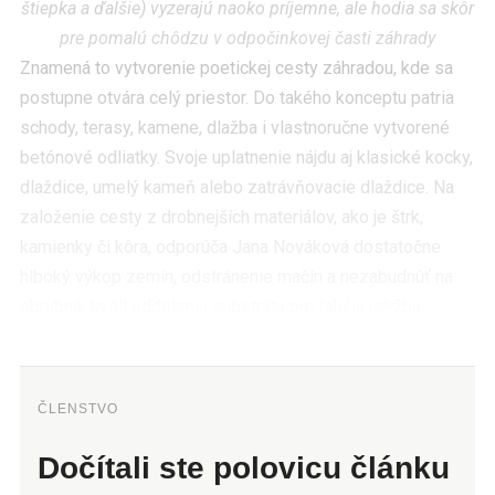
štiepka a ďalšie) vyzerajú naoko príjemne, ale hodia sa skôr
pre pomalú chôdzu v odpočinkovej časti záhrady
Znamená to vytvorenie poetickej cesty záhradou, kde sa
postupne otvára celý priestor. Do takého konceptu patria
schody, terasy, kamene, dlažba i vlastnoručne vytvorené
betónové odliatky. Svoje uplatnenie nájdu aj klasické kocky,
dlaždice, umelý kameň alebo zatrávňovacie dlaždice. Na
založenie cesty z drobnejších materiálov, ako je štrk,
kamienky či kôra, odporúča Jana Nováková dostatočne
hlboký výkop zemín, odstránenie mačín a nezabudnúť na
obrubník kvôli oddeleniu substrátu pre ľahšiu údržbu.
ČLENSTVO
Dočítali ste polovicu článku