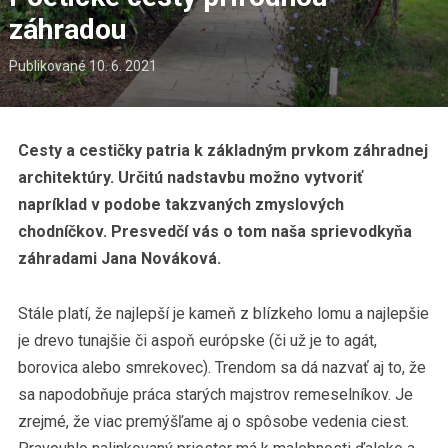
záhradou
Publikované
10. 6. 2021
Cesty a cestičky patria k základným prvkom záhradnej
architektúry. Určitú nadstavbu možno vytvoriť
napríklad v podobe takzvaných zmyslových
chodníčkov. Presvedčí vás o tom naša sprievodkyňa
záhradami Jana Nováková.
Stále platí, že najlepší je kameň z blízkeho lomu a najlepšie
je drevo tunajšie či aspoň európske (či už je to agát,
borovica alebo smrekovec). Trendom sa dá nazvať aj to, že
sa napodobňuje práca starých majstrov remeselníkov. Je
zrejmé, že viac premýšľame aj o spôsobe vedenia ciest.