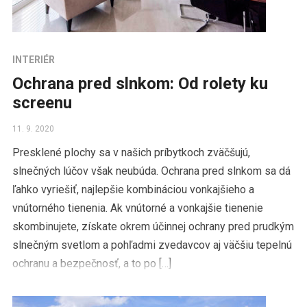
INTERIÉR
Ochrana pred slnkom: Od rolety ku
screenu
11. 9. 2020
Presklené plochy sa v našich príbytkoch zväčšujú,
slnečných lúčov však neubúda. Ochrana pred slnkom sa dá
ľahko vyriešiť, najlepšie kombináciou vonkajšieho a
vnútorného tienenia. Ak vnútorné a vonkajšie tienenie
skombinujete, získate okrem účinnej ochrany pred prudkým
slnečným svetlom a pohľadmi zvedavcov aj väčšiu tepelnú
ochranu a bezpečnosť, a to po […]