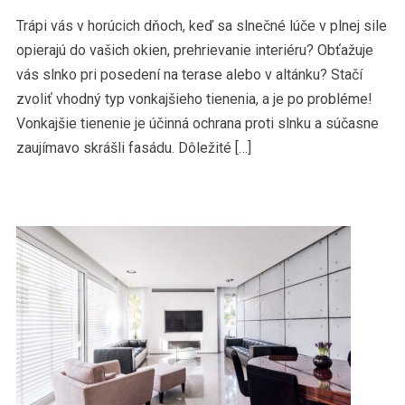
Trápi vás v horúcich dňoch, keď sa slnečné lúče v plnej sile
opierajú do vašich okien, prehrievanie interiéru? Obťažuje
vás slnko pri posedení na terase alebo v altánku? Stačí
zvoliť vhodný typ vonkajšieho tienenia, a je po probléme!
Vonkajšie tienenie je účinná ochrana proti slnku a súčasne
zaujímavo skrášli fasádu. Dôležité […]