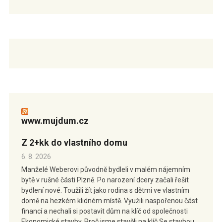
www.mujdum.cz
Z 2+kk do vlastního domu
6. 8. 2026
Manželé Weberovi původně bydleli v malém nájemním
bytě v rušné části Plzně. Po narození dcery začali řešit
bydlení nové. Toužili žít jako rodina s dětmi ve vlastním
domě na hezkém klidném místě. Využili naspořenou část
financí a nechali si postavit dům na klíč od společnosti
Ekonomické stavby. Proč jsme stavěli na klíč Se stavbou