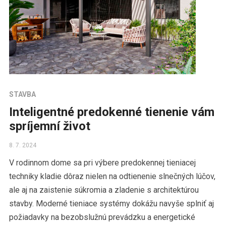
STAVBA
Inteligentné predokenné tienenie vám
spríjemní život
8. 7. 2024
V rodinnom dome sa pri výbere predokennej tieniacej
techniky kladie dôraz nielen na odtienenie slnečných lúčov,
ale aj na zaistenie súkromia a zladenie s architektúrou
stavby. Moderné tieniace systémy dokážu navyše splniť aj
požiadavky na bezobslužnú prevádzku a energetické