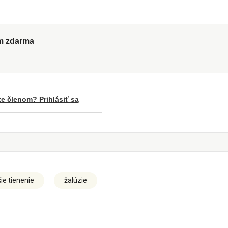
ům zdarma
te členom? Prihlásiť sa
ie tienenie
žalúzie