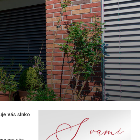
uje vás slnko