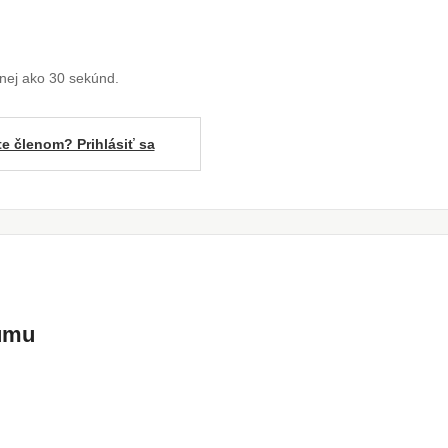
enej ako 30 sekúnd.
te členom? Prihlásiť sa
kumu