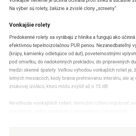
Vonkajšie tienenie je účinná ochrana proti slnku a súčasne za
Na výber sú rolety, žalúzie a zvislé clony „screeny“.
Vonkajšie rolety
Predokenné rolety sa vyrábajú z hliníka a fungujú ako účinná
efektívnou tepelnoizolačnou PUR penou. Nezanedbateľný v
(krúpy, kamienky odletujúce od áut), poveternostnými vplyvm
pod omietku, do nadokenných prekladov, do pripravených du
medzi okenné špalety. Veľkou výhodou vonkajších roliet je,
letných mesiacoch, kedy bránia prehrievaniu interiéru, ale aj
zvukovej izolácii, ktorú môžu zvýšiť až o 15 dB.
Nevýhoda vonkajších roliet:
Nemožno citlivo regulovať sv
miestnosti, alebo zatiahnutú s maximálnym zatemnením.