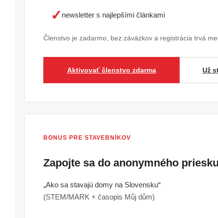
✓
newsletter s najlepšími článkami
Členstvo je zadarmo, bez záväzkov a registrácia trvá m
Aktivovať členstvo zdarma
Už s
BONUS PRE STAVEBNÍKOV
Zapojte sa do anonymného pries
„Ako sa stavajú domy na Slovensku“
(STEM/MARK + časopis Můj dům)