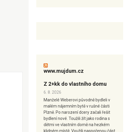
www.mujdum.cz
Z 2+kk do vlastního domu
6. 8. 2026
Manželé Weberovi původně bydleli v
malém nájemním bytě v rušné části
Plzně. Po narození dcery začali řešit
bydlení nové. Toužili žít jako rodina s
dětmi ve vlastním domě na hezkém
klidném místě. Využili naspořenou část