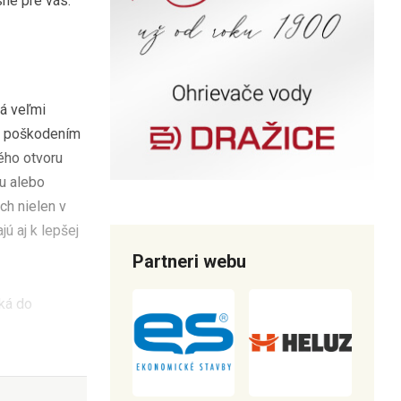
sne pre vás.
ná veľmi
ým poškodením
ého otvoru
u alebo
ch nielen v
ú aj k lepšej
Partneri webu
iká do