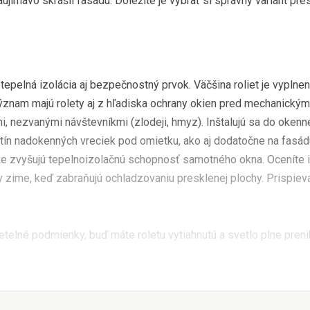
ujímavo skrášli fasádu. Dôležité je vybrať si správny variant pre
 tepelná izolácia aj bezpečnostný prvok. Väčšina roliet je vyplne
ýznam majú rolety aj z hľadiska ochrany okien pred mechanick
i, nezvanými návštevníkmi (zlodeji, hmyz). Inštalujú sa do okenn
tín nadokenných vreciek pod omietku, ako aj dodatočne na fasád
 že zvyšujú tepelnoizolačnú schopnosť samotného okna. Oceníte i
 v zime, keď zabraňujú ochladzovaniu presklenej plochy. Prispievaj
etelné podmienky, buď máte roletu vytiahnutú a svetlo plne pren