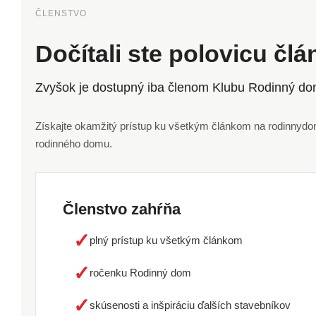
ČLENSTVO
Dočítali ste polovicu čl
Zvyšok je dostupný iba členom Klubu Rodinný do
Získajte okamžitý prístup ku všetkým článkom na rodinnydom.
rodinného domu.
Členstvo zahŕňa
✓
plný prístup ku všetkým článkom
✓
ročenku Rodinný dom
✓
skúsenosti a inšpiráciu ďalších stavebníkov