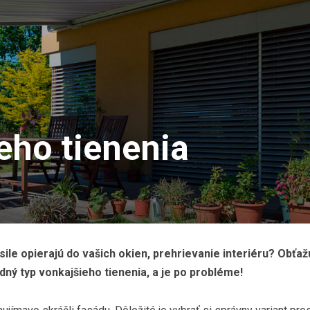
eho tienenia
sile opierajú do vašich okien, prehrievanie interiéru? Obťaž
odný typ vonkajšieho tienenia, a je po probléme!