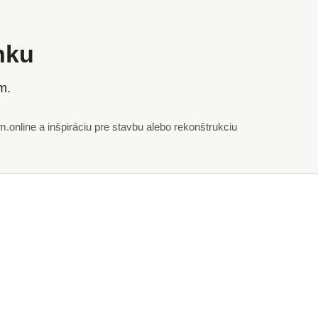
ánku
m.
online a inšpiráciu pre stavbu alebo rekonštrukciu