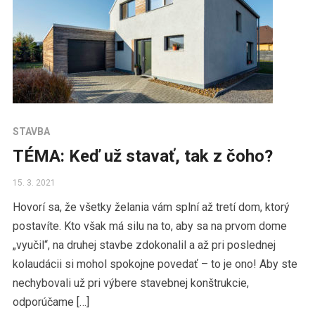
STAVBA
TÉMA: Keď už stavať, tak z čoho?
15. 3. 2021
Hovorí sa, že všetky želania vám splní až tretí dom, ktorý
postavíte. Kto však má silu na to, aby sa na prvom dome
„vyučil“, na druhej stavbe zdokonalil a až pri poslednej
kolaudácii si mohol spokojne povedať – to je ono! Aby ste
nechybovali už pri výbere stavebnej konštrukcie,
odporúčame […]