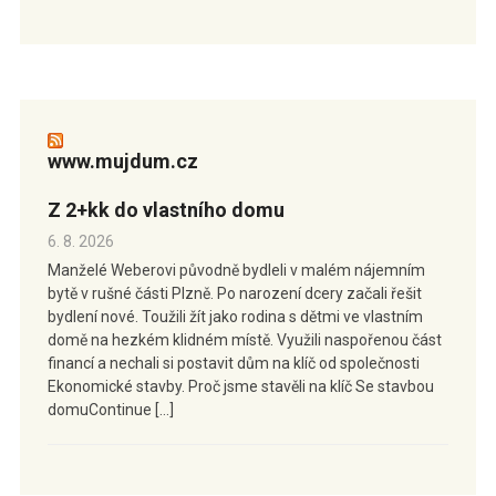
www.mujdum.cz
Z 2+kk do vlastního domu
6. 8. 2026
Manželé Weberovi původně bydleli v malém nájemním
bytě v rušné části Plzně. Po narození dcery začali řešit
bydlení nové. Toužili žít jako rodina s dětmi ve vlastním
domě na hezkém klidném místě. Využili naspořenou část
financí a nechali si postavit dům na klíč od společnosti
Ekonomické stavby. Proč jsme stavěli na klíč Se stavbou
domuContinue […]