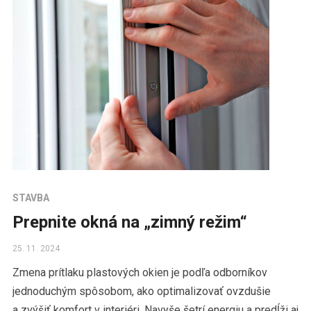
STAVBA
Prepnite okná na „zimný režim“
25. 11. 2024
Zmena prítlaku plastových okien je podľa odborníkov
jednoduchým spôsobom, ako optimalizovať ovzdušie
a zvýšiť komfort v interiéri. Navyše šetrí energiu a predĺži aj