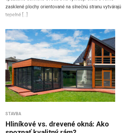
zasklené plochy orientované na slnečnú stranu vytvárajú
tepelné […]
STAVBA
Hliníkové vs. drevené okná: Ako
spoznať kvalitný rám?