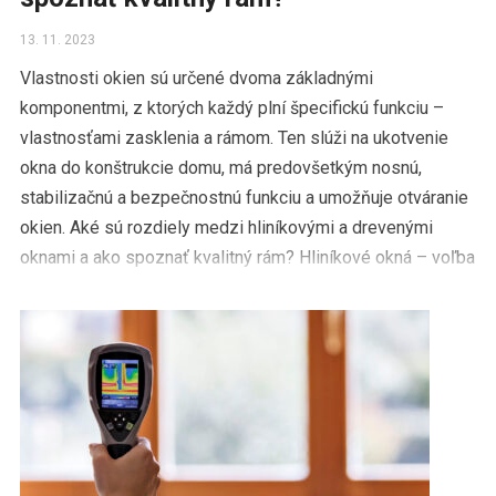
13. 11. 2023
Vlastnosti okien sú určené dvoma základnými
komponentmi, z ktorých každý plní špecifickú funkciu –
vlastnosťami zasklenia a rámom. Ten slúži na ukotvenie
okna do konštrukcie domu, má predovšetkým nosnú,
stabilizačnú a bezpečnostnú funkciu a umožňuje otváranie
okien. Aké sú rozdiely medzi hliníkovými a drevenými
oknami a ako spoznať kvalitný rám? Hliníkové okná – voľba
číslo jedna […]