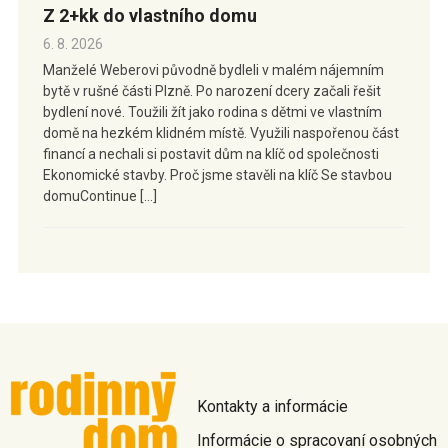
Z 2+kk do vlastního domu
6. 8. 2026
Manželé Weberovi původně bydleli v malém nájemním
bytě v rušné části Plzně. Po narození dcery začali řešit
bydlení nové. Toužili žít jako rodina s dětmi ve vlastním
domě na hezkém klidném místě. Využili naspořenou část
financí a nechali si postavit dům na klíč od společnosti
Ekonomické stavby. Proč jsme stavěli na klíč Se stavbou
domuContinue […]
Kontakty a informácie
Informácie o spracovaní osobných