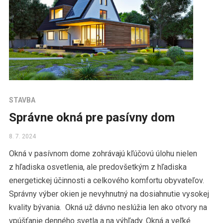
STAVBA
Správne okná pre pasívny dom
8. 7. 2024
Okná v pasívnom dome zohrávajú kľúčovú úlohu nielen
z hľadiska osvetlenia, ale predovšetkým z hľadiska
energetickej účinnosti a celkového komfortu obyvateľov.
Správny výber okien je nevyhnutný na dosiahnutie vysokej
kvality bývania. Okná už dávno neslúžia len ako otvory na
vpúšťanie denného svetla a na výhľady. Okná a veľké