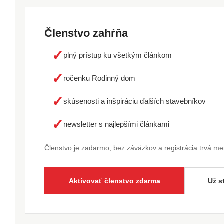
Členstvo zahŕňa
✓
plný prístup ku všetkým článkom
✓
ročenku Rodinný dom
✓
skúsenosti a inšpiráciu ďalších stavebníkov
✓
newsletter s najlepšími článkami
Členstvo je zadarmo, bez záväzkov a registrácia trvá m
Aktivovať členstvo zdarma
Už s