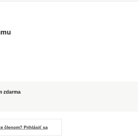
kumu
ům zdarma
te členom? Prihlásiť sa