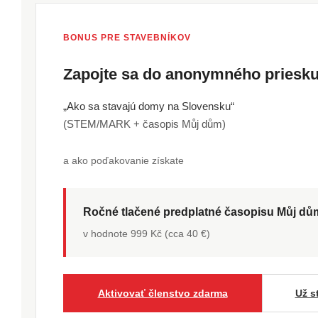
BONUS PRE STAVEBNÍKOV
Zapojte sa do anonymného pries
„Ako sa stavajú domy na Slovensku“
(STEM/MARK + časopis Můj dům)
a ako poďakovanie získate
Ročné tlačené predplatné časopisu Můj d
v hodnote 999 Kč (cca 40 €)
Aktivovať členstvo zdarma
Už s