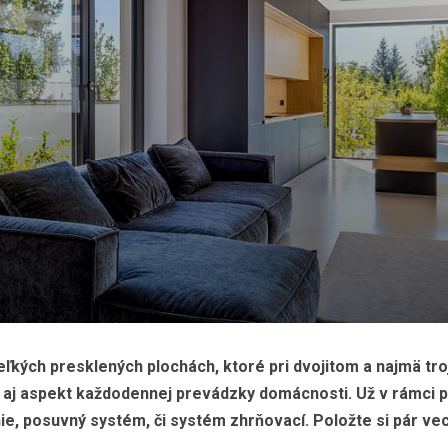
eľkých presklených plochách, ktoré pri dvojitom a najmä tr
je aj aspekt každodennej prevádzky domácnosti. Už v rámci 
nie, posuvný systém, či systém zhrňovací. Položte si pár ve