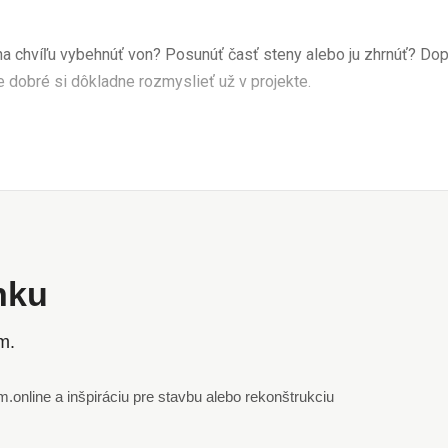
n na chvíľu vybehnúť von? Posunúť časť steny alebo ju zhrnúť? Dopr
je dobré si dôkladne rozmyslieť už v projekte.
ánku
m.
online a inšpiráciu pre stavbu alebo rekonštrukciu