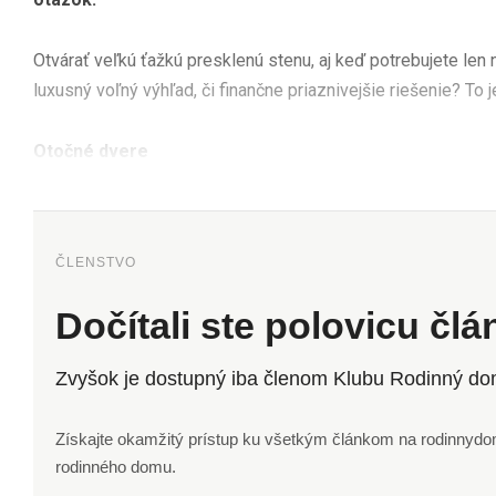
Otvárať veľkú ťažkú ​​presklenú stenu, aj keď potrebujete le
luxusný voľný výhľad, či finančne priaznivejšie riešenie? To 
Otočné dvere
ČLENSTVO
Dočítali ste polovicu čl
Zvyšok je dostupný iba členom Klubu Rodinný do
Získajte okamžitý prístup ku všetkým článkom na rodinnydom.
rodinného domu.