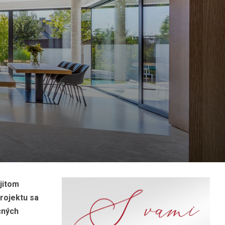
ojitom
projektu sa
cných