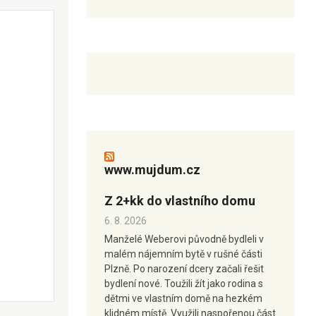
www.mujdum.cz
Z 2+kk do vlastního domu
6. 8. 2026
Manželé Weberovi původně bydleli v
malém nájemním bytě v rušné části
Plzně. Po narození dcery začali řešit
bydlení nové. Toužili žít jako rodina s
dětmi ve vlastním domě na hezkém
klidném místě. Využili naspořenou část