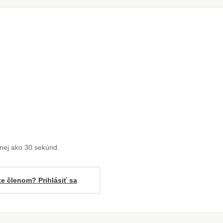
enej ako 30 sekúnd.
te členom? Prihlásiť sa