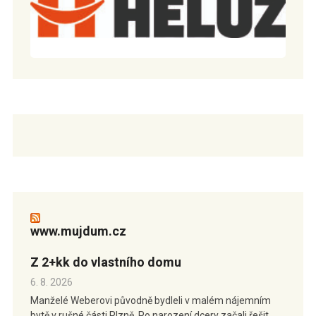
www.mujdum.cz
Z 2+kk do vlastního domu
6. 8. 2026
Manželé Weberovi původně bydleli v malém nájemním
bytě v rušné části Plzně. Po narození dcery začali řešit