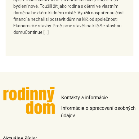
bydlení nové. Toužili žít jako rodina s dětmi ve vlastním
domě na hezkém klidném místě. Využili naspořenou část
financí a nechali si postavit dům na klíč od společnosti
Ekonomické stavby. Proč jsme stavěli na klíč Se stavbou
domuContinue […]
Kontakty a informácie
Informácie o spracovaní osobných
údajov
Aktuálne číslo: