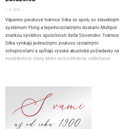
1. 9. 2021
Vápenno-pieskové tvárnice Silka sú spolu so stavebným
systémom Ytong a tepelnoizolačnými doskami Multipor
značkou výrobkov spoločnosti Xella Slovensko. Tvárnice
Silka vynikajú jedinečnými zvukovo-izolačnými
schopnosťami a spĺňajú vysoké akustické požiadavky na
medzibytové steny alebo na konštrukcie, oddeľujúce
priestory s nadmerným hlukom. Štíhle akustické steny zo
Silky sú schopné vďaka svojej veľkej […]