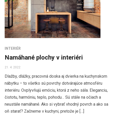
INTERIÉR
Namáhané plochy v interiéri
21. 4. 2022
Dlažby, dlážky, pracovná doska aj dvierka na kuchynskom
nábytku – to všetko sú povrchy dotvárajúce atmosféru
interiéru. Ovplyvňujú emóciu, ktorá z neho sála. Eleganciu,
čistotu, harmóniu, teplo, pohodu… Sú stále na očiach a
neustále namáhané. Ako si vybrať vhodný povrch a ako sa
oň starať? Začneme v kuchyni, pretože je […]