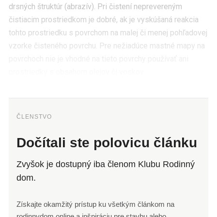
drsných štruktúr (abrazív). Pri čistení neprevereným
čistiacim prostriedkom je dobré, ak je vyskúšaná reakcia
tohto prostriedku s povrchom na malej či menej pohľadovej
vzorke čisteného povrchu. Pre nežiadúce mastné mapy na
povrchoch nie je vhodné na tieto povrchy používať ani
prostriedky s obsahom olejov či voskov.
ČLENSTVO
Dočítali ste polovicu článku
Zvyšok je dostupný iba členom Klubu Rodinný
dom.
Získajte okamžitý prístup ku všetkým článkom na
rodinnydom.online a inšpiráciu pre stavbu alebo