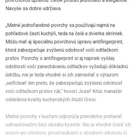
povrchovou úpravou. Celok pôsobí jednoliato a elegantne.
Navyše sa dobre udržiava.
„Matné jednofarebné povrchy sa používajú najmä na
pohľadové časti kuchýň, teda na čelá a dvierka skriniek.
Môžu mať aj špeciálnu povrchovú úpravu antifingerprint,
ktorá zabezpečuje zvýšenú odolnosť voči odtlačkom
prstov. Povrchy s antifingerprint si aj napriek vyššej
odolnosti voči zanechávaniu odtlačkov vyžadujú dôkladnú
údržbu, nie je teda vhodné si ich zamieňať s výrazom
,selfclean‘ len preto, že zabezpečujú zvýšenú odolnosť
voči odtlačkom prstov rúk,“ hovorí Jozef Kňúr, manažér
oddelenia kvality kuchynských štúdií Oresi.
Matné povrchy v kuchyni odporúča pravidelne pretierať
odmasťovačmi bez obsahu kyselín. Nie je vhodné čistiť ich
octom ani citrónom, prostriedkami s obsahom alkoholu či