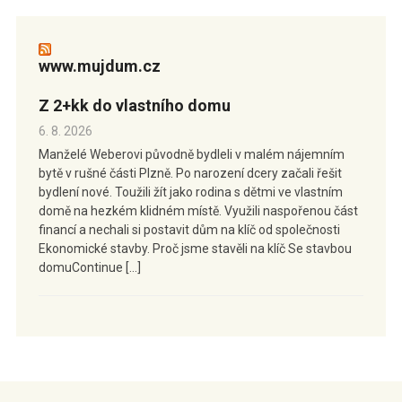
www.mujdum.cz
Z 2+kk do vlastního domu
6. 8. 2026
Manželé Weberovi původně bydleli v malém nájemním
bytě v rušné části Plzně. Po narození dcery začali řešit
bydlení nové. Toužili žít jako rodina s dětmi ve vlastním
domě na hezkém klidném místě. Využili naspořenou část
financí a nechali si postavit dům na klíč od společnosti
Ekonomické stavby. Proč jsme stavěli na klíč Se stavbou
domuContinue […]