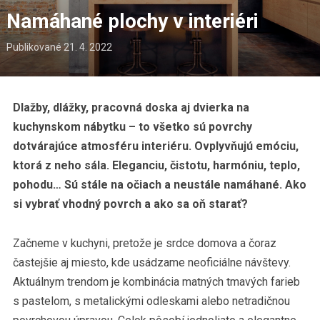
Namáhané plochy v interiéri
Publikované
21. 4. 2022
Dlažby, dlážky, pracovná doska aj dvierka na
kuchynskom nábytku – to všetko sú povrchy
dotvárajúce atmosféru interiéru. Ovplyvňujú emóciu,
ktorá z neho sála. Eleganciu, čistotu, harmóniu, teplo,
pohodu… Sú stále na očiach a neustále namáhané. Ako
si vybrať vhodný povrch a ako sa oň starať?
Začneme v kuchyni, pretože je srdce domova a čoraz
častejšie aj miesto, kde usádzame neoficiálne návštevy.
Aktuálnym trendom je kombinácia matných tmavých farieb
s pastelom, s metalickými odleskami alebo netradičnou