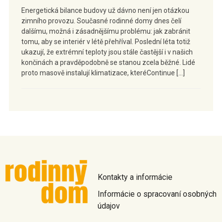
Energetická bilance budovy už dávno není jen otázkou
zimního provozu. Současné rodinné domy dnes čelí
dalšímu, možná i zásadnějšímu problému: jak zabránit
tomu, aby se interiér v létě přehříval. Poslední léta totiž
ukazují, že extrémní teploty jsou stále častější i v našich
končinách a pravděpodobně se stanou zcela běžné. Lidé
proto masově instalují klimatizace, kteréContinue […]
Kontakty a informácie
Informácie o spracovaní osobných
údajov