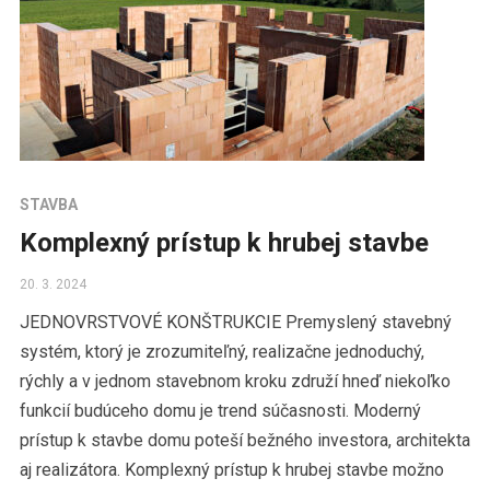
STAVBA
Komplexný prístup k hrubej stavbe
20. 3. 2024
JEDNOVRSTVOVÉ KONŠTRUKCIE Premyslený stavebný
systém, ktorý je zrozumiteľný, realizačne jednoduchý,
rýchly a v jednom stavebnom kroku združí hneď niekoľko
funkcií budúceho domu je trend súčasnosti. Moderný
prístup k stavbe domu poteší bežného investora, architekta
aj realizátora. Komplexný prístup k hrubej stavbe možno