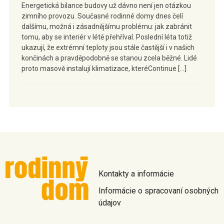
Energetická bilance budovy už dávno není jen otázkou
zimního provozu. Současné rodinné domy dnes čelí
dalšímu, možná i zásadnějšímu problému: jak zabránit
tomu, aby se interiér v létě přehříval. Poslední léta totiž
ukazují, že extrémní teploty jsou stále častější i v našich
končinách a pravděpodobně se stanou zcela běžné. Lidé
proto masově instalují klimatizace, kteréContinue […]
Kontakty a informácie
Informácie o spracovaní osobných
údajov