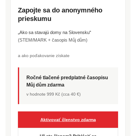
Zapojte sa do anonymného
prieskumu
„Ako sa stavajú domy na Slovensku“
(STEM/MARK + časopis Můj dům)
a ako poďakovanie získate
Ročné tlačené predplatné časopisu
Můj dům zdarma
v hodnote 999 Kč (cca 40 €)
Aktivovať členstvo zdarma