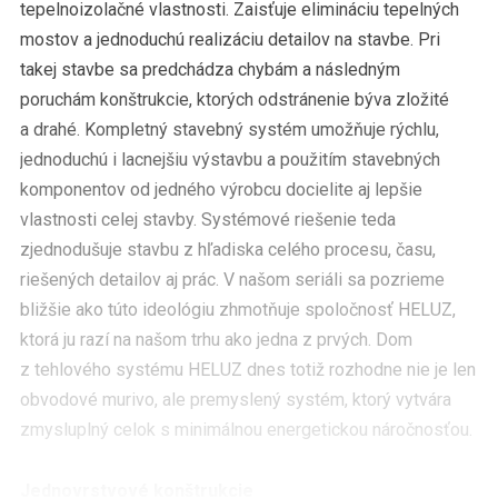
tepelnoizolačné vlastnosti. Zaisťuje elimináciu tepelných
mostov a jednoduchú realizáciu detailov na stavbe. Pri
takej stavbe sa predchádza chybám a následným
poruchám konštrukcie, ktorých odstránenie býva zložité
a drahé. Kompletný stavebný systém umožňuje rýchlu,
jednoduchú i lacnejšiu výstavbu a použitím stavebných
komponentov od jedného výrobcu docielite aj lepšie
vlastnosti celej stavby. Systémové riešenie teda
zjednodušuje stavbu z hľadiska celého procesu, času,
riešených detailov aj prác. V našom seriáli sa pozrieme
bližšie ako túto ideológiu zhmotňuje spoločnosť HELUZ,
ktorá ju razí na našom trhu ako jedna z prvých. Dom
z tehlového systému HELUZ dnes totiž rozhodne nie je len
obvodové murivo, ale premyslený systém, ktorý vytvára
zmysluplný celok s minimálnou energetickou náročnosťou.
Jednovrstvové konštrukcie