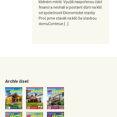
klidném místě. Využili naspořenou část
financí a nechali si postavit dům na klíč
od společnosti Ekonomické stavby.
Proč jsme stavěli na klíč Se stavbou
domuContinue […]
Archív čísel: