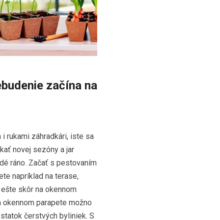
ebudenie začína na
i rukami záhradkári, iste sa
ať novej sezóny a jar
dé ráno. Začať s pestovaním
ete napríklad na terase,
 ešte skôr na okennom
na okennom parapete možno
tatok čerstvých byliniek. S