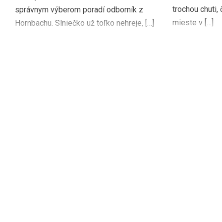
trochou chuti,
správnym výberom poradí odborník z
mieste v […]
Hornbachu. Slniečko už toľko nehreje, […]