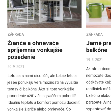
ZÁHRADA
ZÁHRADA
Žiariče a ohrievače
Jarné pr
spríjemnia vonkajšie
balkóne
posedenie
19. 3. 2021
20. 9. 2021
Ak ste srdcom 
nemôžete dočk
Leto sa s nami síce lúči, ale babie leto a
očakávate kaž
jeseň ponúkajú veľa možností na využitie
rastliniek môž
terasy či balkóna. Ako si toto vonkajšie
balkóne alebo
posedenie užiť v čo najväčšom pohodlí?
parapete. Aj 
Ideálnu teplotu a komfort pomôžu docieliť
vypestovať dos
vonkajšie žiariče alebo ohrievače. So