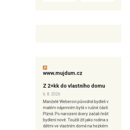
www.mujdum.cz
Z 2+kk do vlastního domu
6. 8. 2026
Manželé Weberovi původně bydleli v
malém nájemním bytě v rušné části
Plzně. Po narození dcery začali řešit
bydlení nové. Toužili žít jako rodina s
dětmi ve vlastním domě na hezkém