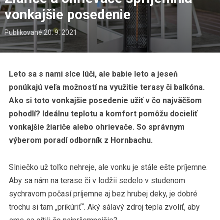
vonkajšie posedenie
Publikované
20. 9. 2021
Leto sa s nami síce lúči, ale babie leto a jeseň
ponúkajú veľa možností na využitie terasy či balkóna.
Ako si toto vonkajšie posedenie užiť v čo najväčšom
pohodlí? Ideálnu teplotu a komfort pomôžu docieliť
vonkajšie žiariče alebo ohrievače. So správnym
výberom poradí odborník z Hornbachu.
Slniečko už toľko nehreje, ale vonku je stále ešte príjemne.
Aby sa nám na terase či v lodžii sedelo v studenom
sychravom počasí príjemne aj bez hrubej deky, je dobré
trochu si tam „prikúriť“. Aký sálavý zdroj tepla zvoliť, aby