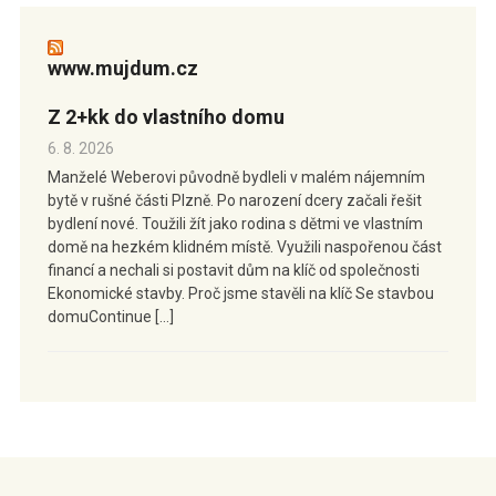
www.mujdum.cz
Z 2+kk do vlastního domu
6. 8. 2026
Manželé Weberovi původně bydleli v malém nájemním
bytě v rušné části Plzně. Po narození dcery začali řešit
bydlení nové. Toužili žít jako rodina s dětmi ve vlastním
domě na hezkém klidném místě. Využili naspořenou část
financí a nechali si postavit dům na klíč od společnosti
Ekonomické stavby. Proč jsme stavěli na klíč Se stavbou
domuContinue […]