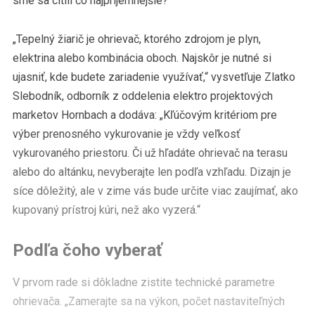
sme sa cítili čo najpríjemnejšie?
„Tepelný žiarič je ohrievač, ktorého zdrojom je plyn,
elektrina alebo kombinácia oboch. Najskôr je nutné si
ujasniť, kde budete zariadenie využívať,“ vysvetľuje Zlatko
Slebodník, odborník z oddelenia elektro projektových
marketov Hornbach a dodáva: „Kľúčovým kritériom pre
výber prenosného vykurovanie je vždy veľkosť
vykurovaného priestoru. Či už hľadáte ohrievač na terasu
alebo do altánku, nevyberajte len podľa vzhľadu. Dizajn je
síce dôležitý, ale v zime vás bude určite viac zaujímať, ako
kupovaný prístroj kúri, než ako vyzerá.“
Podľa čoho vyberať
V prvom rade si dôkladne zistite technické parametre
ohrievača. „Zamerajte sa na výkon, počet nastaviteľných