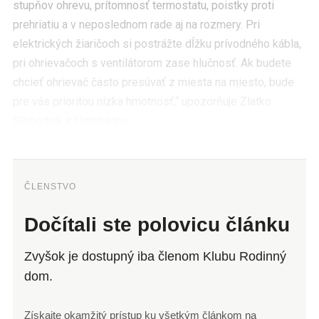
stupňov ohrevu, prítomnosť termostatu, poistky proti
prehriatiu a v neposlednom rade aj na rozmery. Pri
elektrických žiaričoch si postrážte dĺžku prívodného kábla,
pri ohrievačoch s ventilátorom zase hlučnosť. Ak budete
chcieť ohrievač často presúvať z miesta na miesto, bude
pre vás prioritou nízka hmotnosť,“ upozorňuje Zlatko
Slebodník z Hornbachu.
ČLENSTVO
Dočítali ste polovicu článku
Zvyšok je dostupný iba členom Klubu Rodinný
dom.
Získajte okamžitý prístup ku všetkým článkom na