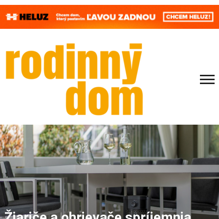
Žiariče a ohrievače spríjemnia