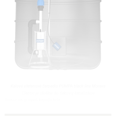
Kalové vřetenové čerpadlo PUMPA black line Morava
Classic je ideálne do tlakovej kanalizácie
Pozor na úroveň kanalizácie