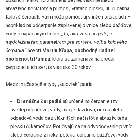
obsahom kalov. To znamená pevné, vláknité alebo
abrazívne nečistoty a prímesi, vrátane piesku, ílu či bahna.
Kalové čerpadlo vám môže pomôcť aj v iných situáciách –
napríklad na odčerpanie zaplavenej pivnice alebo dažďovej
vody s napadaným lístím.
„To, akú vodu čerpáte, je
najdôležitejším parametrom pre správnu voľbu kalového
čerpadla,“
hovorí
Martin Křapa, obchodný riaditeľ
spoločnosti Pumpa
, ktorá sa zameriava na predaj
čerpadiel a ich servis viac ako 30 rokov.
Medzi najčastejšie typy „kaloviek“ patria:
Drenážne čerpadlá
sú určené na čerpanie tzv.
svetlej odpadovej vody, ako je dažďová, riečna alebo
odpadová voda bez vláknitých nečistôt a abrazív, teda
piesku či kameňov. Používajú sa na odvodňovanie pivníc
alebo čerpanie z rieky, potoka, čerpanie dažďovej vody