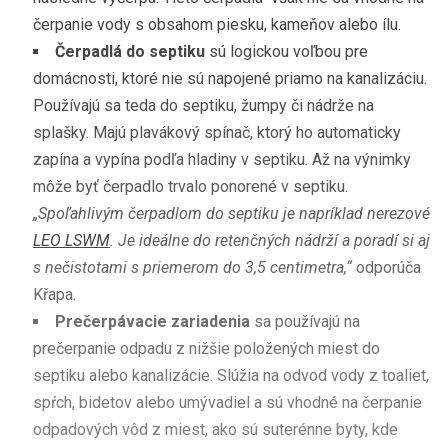
čerpanie vody s obsahom piesku, kameňov alebo ílu.
Čerpadlá do septiku
sú logickou voľbou pre
domácnosti, ktoré nie sú napojené priamo na kanalizáciu.
Používajú sa teda do septiku, žumpy či nádrže na
splašky. Majú plavákový spínač, ktorý ho automaticky
zapína a vypína podľa hladiny v septiku. Až na výnimky
môže byť čerpadlo trvalo ponorené v septiku.
„Spoľahlivým čerpadlom do septiku je napríklad nerezové
LEO LSWM
. Je ideálne do retenčných nádrží a poradí si aj
s nečistotami s priemerom do 3,5 centimetra,“
odporúča
Křapa.
Prečerpávacie zariadenia
sa používajú na
prečerpanie odpadu z nižšie položených miest do
septiku alebo kanalizácie. Slúžia na odvod vody z toaliet,
spŕch, bidetov alebo umývadiel a sú vhodné na čerpanie
odpadových vôd z miest, ako sú suterénne byty, kde