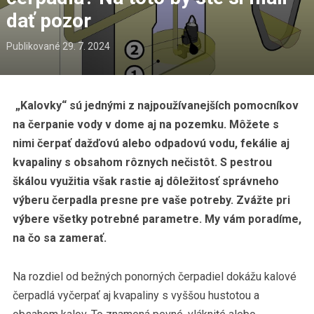
dať pozor
Publikované
29. 7. 2024
„Kalovky“ sú jednými z najpoužívanejších pomocníkov
na čerpanie vody v dome aj na pozemku. Môžete s
nimi čerpať dažďovú alebo odpadovú vodu, fekálie aj
kvapaliny s obsahom rôznych nečistôt. S pestrou
škálou využitia však rastie aj dôležitosť správneho
výberu čerpadla presne pre vaše potreby. Zvážte pri
výbere všetky potrebné parametre. My vám poradíme,
na čo sa zamerať.
Na rozdiel od bežných ponorných čerpadiel dokážu kalové
čerpadlá vyčerpať aj kvapaliny s vyššou hustotou a