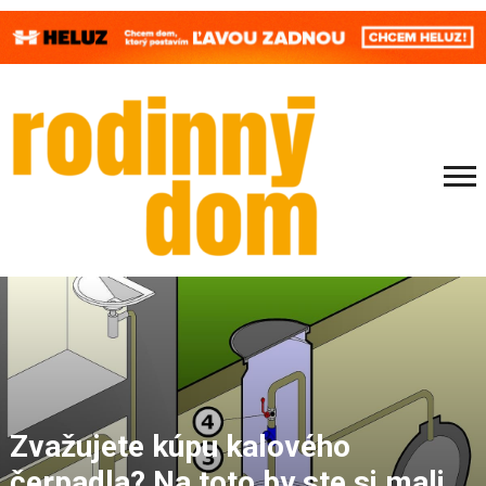
Zvažujete kúpu kalového
čerpadla? Na toto by ste si mali