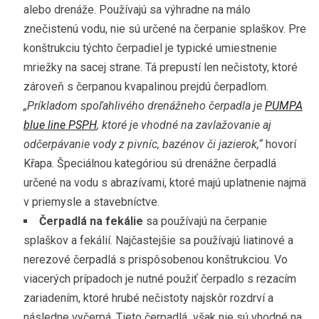
alebo drenáže. Používajú sa výhradne na málo
znečistenú vodu, nie sú určené na čerpanie splaškov. Pre
konštrukciu týchto čerpadiel je typické umiestnenie
mriežky na sacej strane. Tá prepustí len nečistoty, ktoré
zároveň s čerpanou kvapalinou prejdú čerpadlom.
„Príkladom spoľahlivého drenážneho čerpadla je
PUMPA
blue line PSPH
, ktoré je vhodné na zavlažovanie aj
odčerpávanie vody z pivníc, bazénov či jazierok,“
hovorí
Křapa. Špeciálnou kategóriou sú drenážne čerpadlá
určené na vodu s abrazívami, ktoré majú uplatnenie najmä
v priemysle a stavebníctve.
Čerpadlá na fekálie
sa používajú na čerpanie
splaškov a fekálií. Najčastejšie sa používajú liatinové a
nerezové čerpadlá s prispôsobenou konštrukciou. Vo
viacerých prípadoch je nutné použiť čerpadlo s rezacím
zariadením, ktoré hrubé nečistoty najskôr rozdrví a
následne vyčerpá. Tieto čerpadlá však nie sú vhodné na