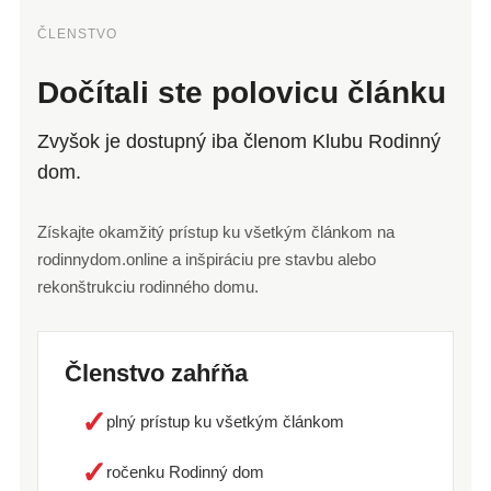
ČLENSTVO
Dočítali ste polovicu článku
Zvyšok je dostupný iba členom Klubu Rodinný
dom.
Získajte okamžitý prístup ku všetkým článkom na
rodinnydom.online a inšpiráciu pre stavbu alebo
rekonštrukciu rodinného domu.
Členstvo zahŕňa
✓
plný prístup ku všetkým článkom
✓
ročenku Rodinný dom