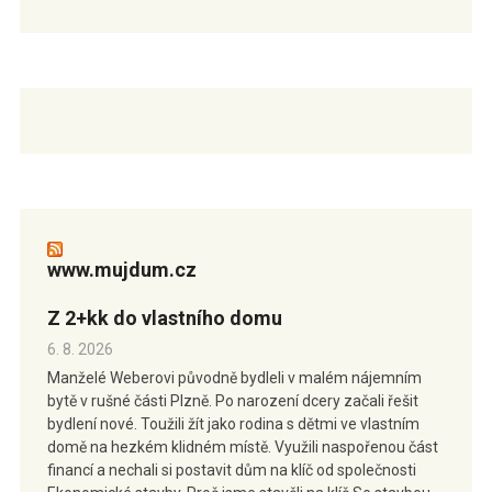
www.mujdum.cz
Z 2+kk do vlastního domu
6. 8. 2026
Manželé Weberovi původně bydleli v malém nájemním
bytě v rušné části Plzně. Po narození dcery začali řešit
bydlení nové. Toužili žít jako rodina s dětmi ve vlastním
domě na hezkém klidném místě. Využili naspořenou část
financí a nechali si postavit dům na klíč od společnosti