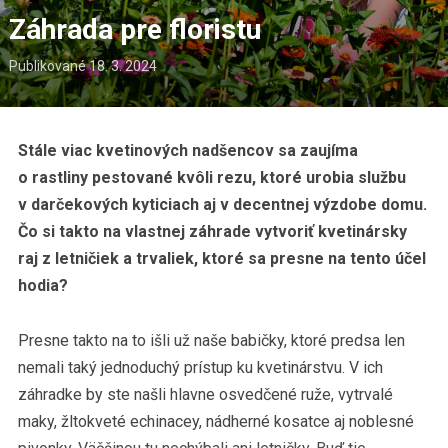
Záhrada pre floristu
Publikované
18. 3. 2024
Stále viac kvetinových nadšencov sa zaujíma
o rastliny pestované kvôli rezu, ktoré urobia službu
v darčekových kyticiach aj v decentnej výzdobe domu.
Čo si takto na vlastnej záhrade vytvoriť kvetinársky
raj z letničiek a trvaliek, ktoré sa presne na tento účel
hodia?
Presne takto na to išli už naše babičky, ktoré predsa len
nemali taký jednoduchý prístup ku kvetinárstvu. V ich
záhradke by ste našli hlavne osvedčené ruže, vytrvalé
maky, žltokveté echinacey, nádherné kosatce aj noblesné