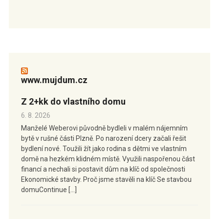
www.mujdum.cz
Z 2+kk do vlastního domu
6. 8. 2026
Manželé Weberovi původně bydleli v malém nájemním
bytě v rušné části Plzně. Po narození dcery začali řešit
bydlení nové. Toužili žít jako rodina s dětmi ve vlastním
domě na hezkém klidném místě. Využili naspořenou část
financí a nechali si postavit dům na klíč od společnosti
Ekonomické stavby. Proč jsme stavěli na klíč Se stavbou
domuContinue […]