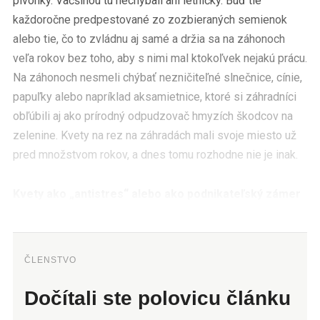
pivonky. Väčšinou tu nechýbali ani letničky. Buď tie
každoročne predpestované zo zozbieraných semienok
alebo tie, čo to zvládnu aj samé a držia sa na záhonoch
veľa rokov bez toho, aby s nimi mal ktokoľvek nejakú prácu.
Na záhonoch nesmeli chýbať nezničiteľné slnečnice, cínie,
papuľky alebo napríklad aksamietnice, ktoré si záhradníci
obľúbili aj ako prírodný odpudzovač hmyzích škodcov na
zelenine. Kvety na rez na záhradách mali svoje miesto už
pred množstvom rokov, a dnes tomu rozhodne nie je inak.
Kvety ako „antistres“ alebo ako podnikateľský zámer
ČLENSTVO
Dočítali ste polovicu článku