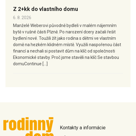
Z 2+kk do vlastního domu
6. 8. 2026
Manželé Weberovi původně bydleli v malém nájemním
bytě v rušné části Plzně. Po narození dcery začali řešit
bydlení nové. Toužili žít jako rodina s dětmi ve vlastním
domě na hezkém klidném místě. Využili naspořenou část
financí a nechali si postavit dům na klíč od společnosti
Ekonomické stavby. Proč jsme stavěli na klíč Se stavbou
domuContinue […]
Kontakty a informácie