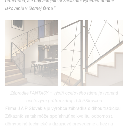
odtieňoch, ale najčastejšie si zákazníci vyberajú finálne
lakovanie v čiernej farbe.“
Zábradlie FANTASY – výplň oceľového rámu je tvorená
oceľovými prútmi zdroj: J.A.P.Slovakia
Firma J.A.P. Slovakia je výrobca zábradlia s dlhou tradíciou.
Zákazník sa tak môže spoľahnúť na kvalitu, odbornosť,
dômyselné technické a dizajnové prevedenie a tiež na