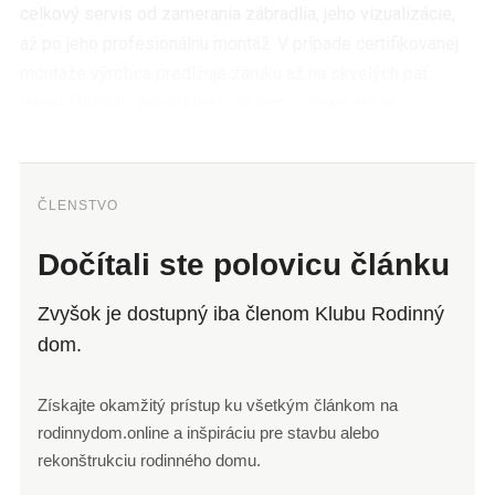
celkový servis od zamerania zábradlia, jeho vizualizácie,
až po jeho profesionálnu montáž. V prípade certifikovanej
montáže výrobca predlžuje záruku až na skvelých päť
rokov. Ostatne, presvedčte sa sami …
www.jap.sk
.
ČLENSTVO
Dočítali ste polovicu článku
Zvyšok je dostupný iba členom Klubu Rodinný
dom.
Získajte okamžitý prístup ku všetkým článkom na
rodinnydom.online a inšpiráciu pre stavbu alebo
rekonštrukciu rodinného domu.