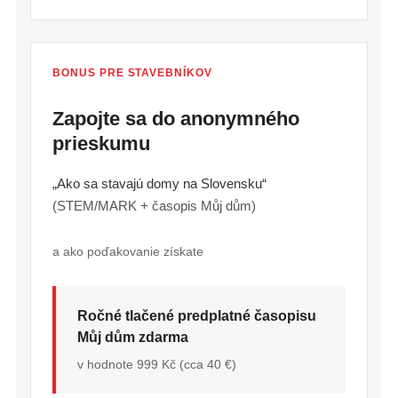
BONUS PRE STAVEBNÍKOV
Zapojte sa do anonymného
prieskumu
„Ako sa stavajú domy na Slovensku“
(STEM/MARK + časopis Můj dům)
a ako poďakovanie získate
Ročné tlačené predplatné časopisu
Můj dům zdarma
v hodnote 999 Kč (cca 40 €)