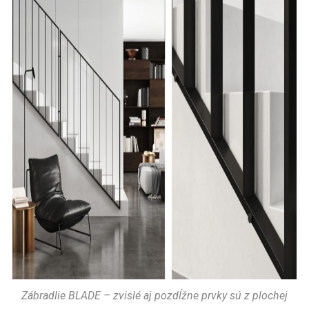
Zábradlie BLADE – zvislé aj pozdĺžne prvky sú z plochej