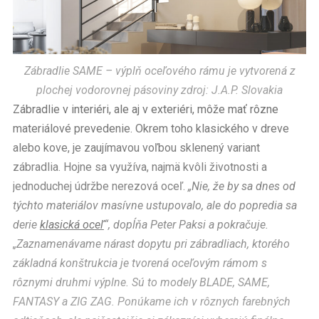
Zábradlie SAME – výplň oceľového rámu je vytvorená z
plochej vodorovnej pásoviny zdroj: J.A.P. Slovakia
Zábradlie v interiéri, ale aj v exteriéri, môže mať rôzne
materiálové prevedenie. Okrem toho klasického v dreve
alebo kove, je zaujímavou voľbou sklenený variant
zábradlia. Hojne sa využíva, najmä kvôli životnosti a
jednoduchej údržbe nerezová oceľ.
„Nie, že by sa dnes od
týchto materiálov masívne ustupovalo, ale do popredia sa
derie
klasická oceľ
“, dopĺňa Peter Paksi a pokračuje.
„Zaznamenávame nárast dopytu pri zábradliach, ktorého
základná konštrukcia je tvorená oceľovým rámom s
rôznymi druhmi výplne. Sú to modely BLADE, SAME,
FANTASY a ZIG ZAG. Ponúkame ich v rôznych farebných