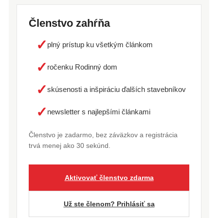
Členstvo zahŕňa
✓
plný prístup ku všetkým článkom
✓
ročenku Rodinný dom
✓
skúsenosti a inšpiráciu ďalších stavebníkov
✓
newsletter s najlepšími článkami
Členstvo je zadarmo, bez záväzkov a registrácia
trvá menej ako 30 sekúnd.
Aktivovať členstvo zdarma
Už ste členom? Prihlásiť sa