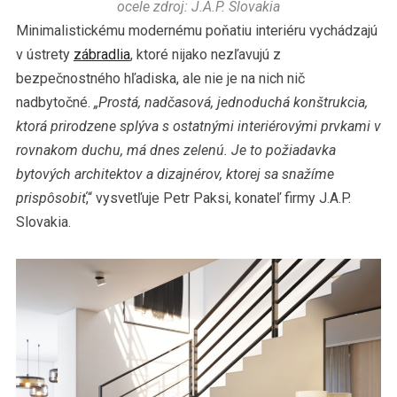
ocele zdroj: J.A.P. Slovakia
Minimalistickému modernému poňatiu interiéru vychádzajú
v ústrety
zábradlia
, ktoré nijako nezľavujú z
bezpečnostného hľadiska, ale nie je na nich nič
nadbytočné.
„Prostá, nadčasová, jednoduchá konštrukcia,
ktorá prirodzene splýva s ostatnými interiérovými prvkami v
rovnakom duchu, má dnes zelenú. Je to požiadavka
bytových architektov a dizajnérov, ktorej sa snažíme
prispôsobiť
,“ vysvetľuje Petr Paksi, konateľ firmy J.A.P.
Slovakia.