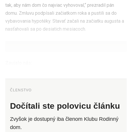
tak, aby nám dom čo najviac vyhovoval,“ prezradil pán
domu. Zmluvu podpísali začiatkom roka a pustili sa do
vybavovania hypotéky. Stavať začali na začiatku augusta a
nasťahovali sa po desiatich mesiacoch.
Zaujalo nás:
ČLENSTVO
Dočítali ste polovicu článku
Zvyšok je dostupný iba členom Klubu Rodinný
dom.