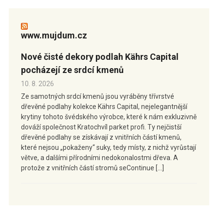
www.mujdum.cz
Nové čisté dekory podlah Kährs Capital
pocházejí ze srdcí kmenů
10. 8. 2026
Ze samotných srdcí kmenů jsou vyráběny třívrstvé
dřevěné podlahy kolekce Kährs Capital, nejelegantnější
krytiny tohoto švédského výrobce, které k nám exkluzivně
dováží společnost Kratochvíl parket profi. Ty nejčistší
dřevěné podlahy se získávají z vnitřních částí kmenů,
které nejsou „pokaženy“ suky, tedy místy, z nichž vyrůstají
větve, a dalšími přírodními nedokonalostmi dřeva. A
protože z vnitřních částí stromů seContinue […]