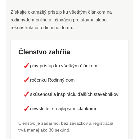
Získajte okamžitý prístup ku všetkým článkom na
rodinnydom.online a inšpiráciu pre stavbu alebo
rekonštrukciu rodinného domu.
Členstvo zahŕňa
✓
plný prístup ku všetkým článkom
✓
ročenku Rodinný dom
✓
skúsenosti a inšpiráciu ďalších stavebníkov
✓
newsletter s najlepšími článkami
Členstvo je zadarmo, bez záväzkov a registrácia
trvá menej ako 30 sekúnd.