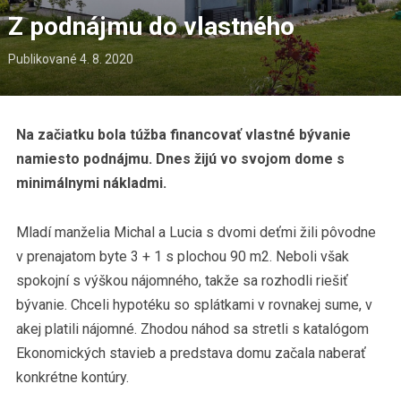
Z podnájmu do vlastného
Publikované
4. 8. 2020
Na začiatku bola túžba financovať vlastné bývanie
namiesto podnájmu. Dnes žijú vo svojom dome s
minimálnymi nákladmi.
Mladí manželia Michal a Lucia s dvomi deťmi žili pôvodne
v prenajatom byte 3 + 1 s plochou 90 m2. Neboli však
spokojní s výškou nájomného, takže sa rozhodli riešiť
bývanie. Chceli hypotéku so splátkami v rovnakej sume, v
akej platili nájomné. Zhodou náhod sa stretli s katalógom
Ekonomických stavieb a predstava domu začala naberať
konkrétne kontúry.