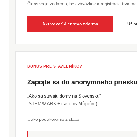
Členstvo je zadarmo, bez záväzkov a registrácia trvá m
Aktivovať členstvo zdarma
Už s
BONUS PRE STAVEBNÍKOV
Zapojte sa do anonymného pries
„Ako sa stavajú domy na Slovensku“
(STEM/MARK + časopis Můj dům)
a ako poďakovanie získate