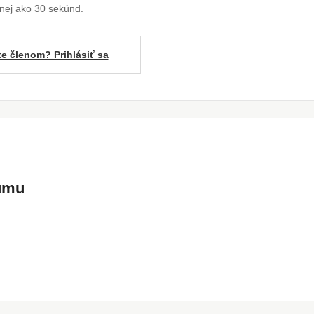
enej ako 30 sekúnd.
te členom? Prihlásiť sa
kumu