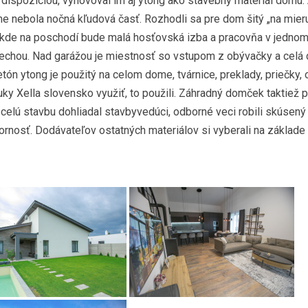
 dispozíciou, vyhovoval im aj ytong ako stavebný materiál domu.
me nebola nočná kľudová časť. Rozhodli sa pre dom šitý „na mieru
kde na poschodí bude malá hosťovská izba a pracovňa v jednom
trechou. Nad garážou je miestnosť so vstupom z obývačky a celá
n ytong je použitý na celom dome, tvárnice, preklady, priečky, 
y Xella slovensko využiť, to použili. Záhradný domček taktiež p
a celú stavbu dohliadal stavbyvedúci, odborné veci robili skúsený
bornosť. Dodávateľov ostatných materiálov si vyberali na základe