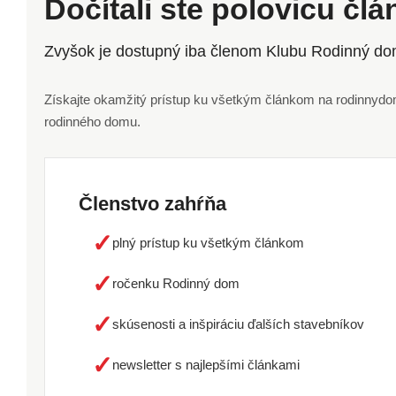
Dočítali ste polovicu čl
Zvyšok je dostupný iba členom Klubu Rodinný do
Získajte okamžitý prístup ku všetkým článkom na rodinnydom.
rodinného domu.
Členstvo zahŕňa
✓
plný prístup ku všetkým článkom
✓
ročenku Rodinný dom
✓
skúsenosti a inšpiráciu ďalších stavebníkov
✓
newsletter s najlepšími článkami