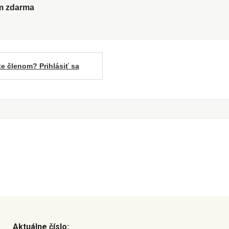
ům zdarma
te členom? Prihlásiť sa
Aktuálne číslo: