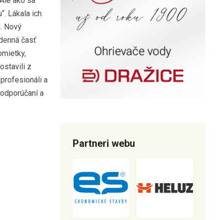
 Ale ako sa
“. Lákala ich
. Nový
 denná časť
omietky,
ostavili z
 profesionáli a
 odporúčaní a
Partneri webu