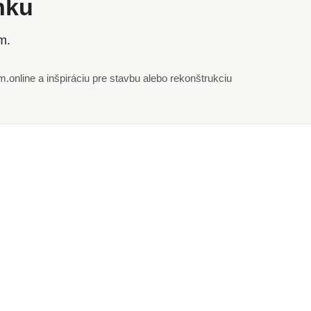
ánku
m.
online a inšpiráciu pre stavbu alebo rekonštrukciu