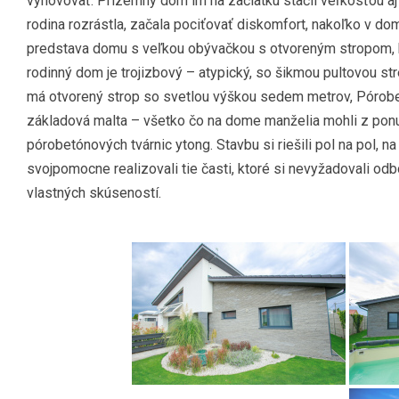
vyhovovať. Prízemný dom im na začiatku stačil veľkosťou aj
rodina rozrástla, začala pociťovať diskomfort, nakoľko v do
predstava domu s veľkou obývačkou s otvoreným stropom, 
rodinný dom je trojizbový – atypický, so šikmou pultovou s
má otvorený strop so svetlou výškou sedem metrov, Pórobetó
základová malta – všetko čo na dome manželia mohli z ponuk
pórobetónových tvárnic ytong. Stavbu si riešili pol na pol, n
svojpomocne realizovali tie časti, ktoré si nevyžadovali od
vlastných skúseností.