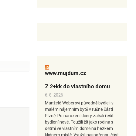
www.mujdum.cz
Z 2+kk do vlastního domu
6. 8. 2026
Manželé Weberovi původně bydleli v
malém nájemním bytě v rušné části
Plzně. Po narození dcery začali řešit
bydlení nové. Toužili žít jako rodina s
dětmi ve vlastním domě na hezkém
klidném místě. Využili naspořenou část