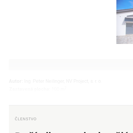
Autor:
Ing. Peter Neilinger, NV Project, s. r. o.
2
Zastavená plocha:
100 m
ČLENSTVO