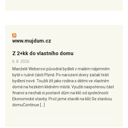
www.mujdum.cz
Z 2+kk do vlastního domu
6. 8. 2026
Manželé Weberovi původně bydleli v malém nájemním
bytě v rušné části Plzně. Po narození dcery začali řešit
bydlení nové. Toužili žít jako rodina s dětmi ve vlastním
domě na hezkém klidném místě. Využili naspořenou část
financí a nechali si postavit dům na klíč od společnosti
Ekonomické stavby. Proč jsme stavěli na klíč Se stavbou
domuContinue […]