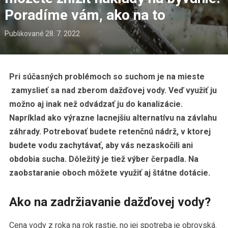
Poradíme vám, ako na to
Publikované
28. 7. 2022
Pri súčasných problémoch so suchom je na mieste
zamyslieť sa nad zberom dažďovej vody. Veď využiť ju
možno aj inak než odvádzať ju do kanalizácie.
Napríklad ako výrazne lacnejšiu alternatívu na závlahu
záhrady. Potrebovať budete retenčnú nádrž, v ktorej
budete vodu zachytávať, aby vás nezaskočili ani
obdobia sucha. Dôležitý je tiež výber čerpadla. Na
zaobstaranie oboch môžete využiť aj štátne dotácie.
Ako na zadržiavanie dažďovej vody?
Cena vody z roka na rok rastie, no jej spotreba je obrovská.