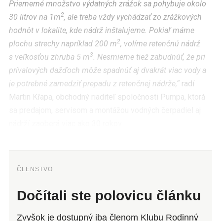
Priemerné množstvo výdatných zrážok sa pohybuje okolo
2
30 litrov na 1m
, ale treba vždy vychádzať zo zrážkových
hodnôt v lokalite, kde nádrž inštalujeme. Pokiaľ máme
2
plochu strechy napríklad 200 m
, volíme retenčnú nádrž
3
s veľkosťou zhruba 5 m
. Nesmieme tiež zabudnúť, že pri
prívalových dažďoch môže spadnúť aj dvakrát viac vody a
je potrebné zamedziť prepadu z retenčnej nádrže,“
radí
Martin Křapa, obchodný riaditeľ spoločnosti Pumpa, ktorá
sa predajom, servisom a montážou vodných čerpadiel aj
nádrží zaoberá viac ako 30 rokov.
ČLENSTVO
Dočítali ste polovicu článku
Zvyšok je dostupný iba členom Klubu Rodinný