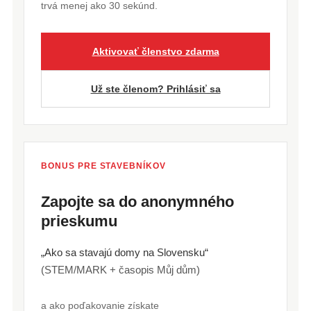
trvá menej ako 30 sekúnd.
Aktivovať členstvo zdarma
Už ste členom? Prihlásiť sa
BONUS PRE STAVEBNÍKOV
Zapojte sa do anonymného
prieskumu
„Ako sa stavajú domy na Slovensku“
(STEM/MARK + časopis Můj dům)
a ako poďakovanie získate