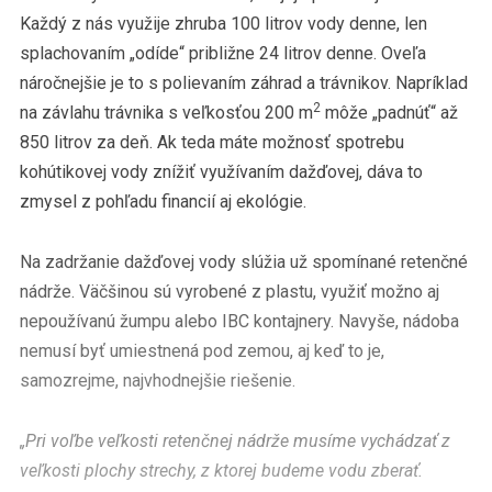
Každý z nás využije zhruba 100 litrov vody denne, len
splachovaním „odíde“ približne 24 litrov denne. Oveľa
náročnejšie je to s polievaním záhrad a trávnikov. Napríklad
2
na závlahu trávnika s veľkosťou 200 m
môže „padnúť“ až
850 litrov za deň. Ak teda máte možnosť spotrebu
kohútikovej vody znížiť využívaním dažďovej, dáva to
zmysel z pohľadu financií aj ekológie.
Na zadržanie dažďovej vody slúžia už spomínané retenčné
nádrže. Väčšinou sú vyrobené z plastu, využiť možno aj
nepoužívanú žumpu alebo IBC kontajnery. Navyše, nádoba
nemusí byť umiestnená pod zemou, aj keď to je,
samozrejme, najvhodnejšie riešenie.
„Pri voľbe veľkosti retenčnej nádrže musíme vychádzať z
veľkosti plochy strechy, z ktorej budeme vodu zberať.