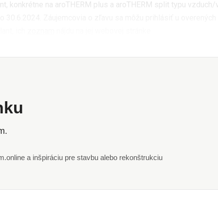
ant, konkrétne na aroTHERM plus a aroTHERM split typu vzduch/v
o 30.6.2024. Záujemcovia o zľavu sa môžu prihlásiť u overených
ant, ich
zoznam
nájdu na jej webovej stránke.
ánku
m.
online a inšpiráciu pre stavbu alebo rekonštrukciu