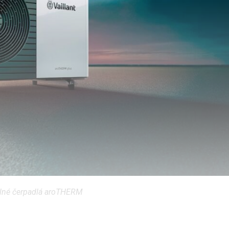
lné čerpadlá aroTHERM