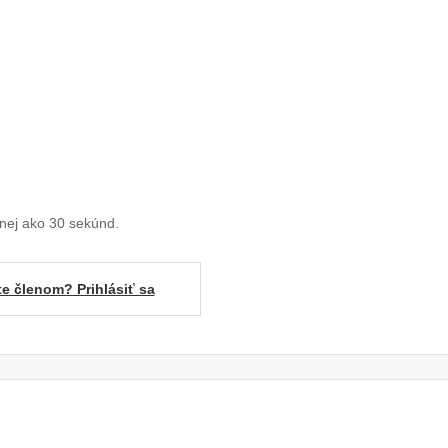
enej ako 30 sekúnd.
te členom? Prihlásiť sa