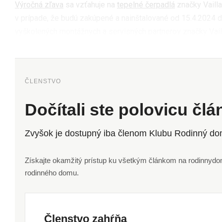
Výročná zľava
sa vzťahuje na
tepelné čerpadlá
značky Vaill
v prípade, že budú zakúpené a nainštalované od 15.4.2024 d
vyškolených montážnych a servisných partnerov značky Vaill
ČLENSTVO
Dočítali ste polovicu čl
Zvyšok je dostupný iba členom Klubu Rodinný do
Získajte okamžitý prístup ku všetkým článkom na rodinnydom.
rodinného domu.
Členstvo zahŕňa