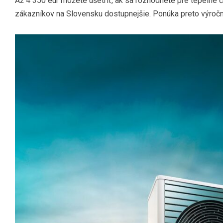
Až 4 350 eur môžete ušetriť, ak sa rozhodnete pre tepelné č
zákazníkov na Slovensku dostupnejšie. Ponúka preto výročnú z