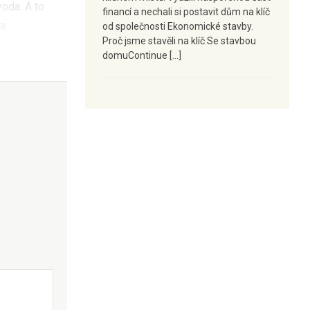
oda. A to
financí a nechali si postavit dům na klíč
 a
od společnosti Ekonomické stavby.
Proč jsme stavěli na klíč Se stavbou
domuContinue […]