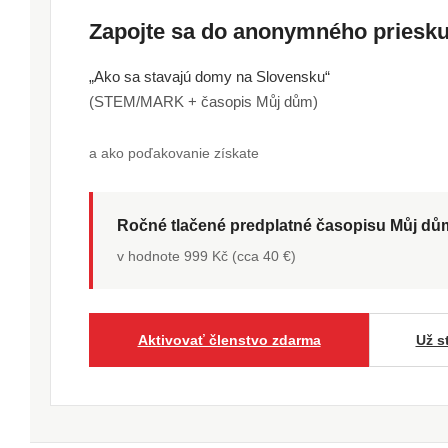
Zapojte sa do anonymného pries
„Ako sa stavajú domy na Slovensku“
(STEM/MARK + časopis Můj dům)
a ako poďakovanie získate
Ročné tlačené predplatné časopisu Můj d
v hodnote 999 Kč (cca 40 €)
Aktivovať členstvo zdarma
Už s