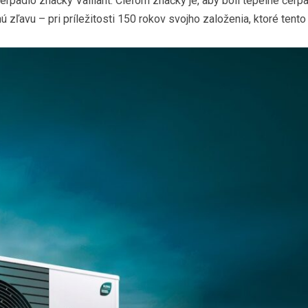
erpadlo značky Vaillant. Cieľom značky je, aby boli tepelné čerp
ľavu – pri príležitosti 150 rokov svojho založenia, ktoré tento 