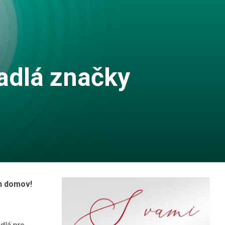
padlá značky
ch domov
!