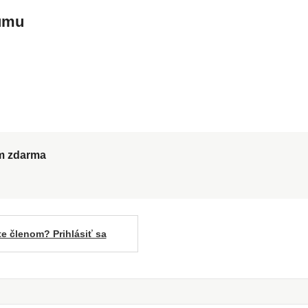
kumu
ům zdarma
te členom? Prihlásiť sa