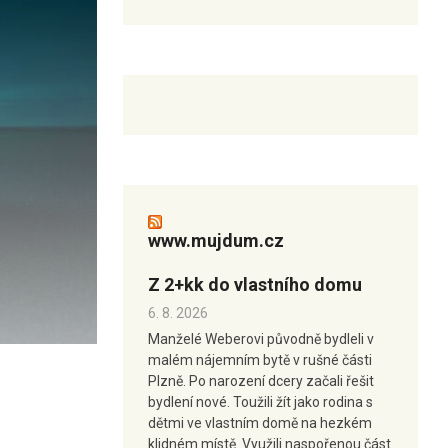
www.mujdum.cz
Z 2+kk do vlastního domu
6. 8. 2026
Manželé Weberovi původně bydleli v
malém nájemním bytě v rušné části
Plzně. Po narození dcery začali řešit
bydlení nové. Toužili žít jako rodina s
dětmi ve vlastním domě na hezkém
klidném místě. Využili naspořenou část