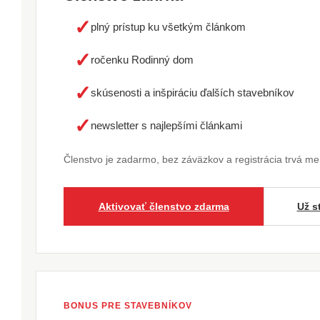
✓
plný prístup ku všetkým článkom
✓
ročenku Rodinný dom
✓
skúsenosti a inšpiráciu ďalších stavebníkov
✓
newsletter s najlepšími článkami
Členstvo je zadarmo, bez záväzkov a registrácia trvá m
Aktivovať členstvo zdarma
Už s
BONUS PRE STAVEBNÍKOV