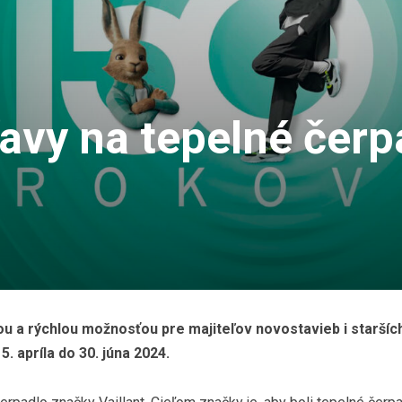
ľavy na tepelné čer
ou a rýchlou možnosťou pre majiteľov novostavieb i starší
5. apríla do 30. júna 2024.