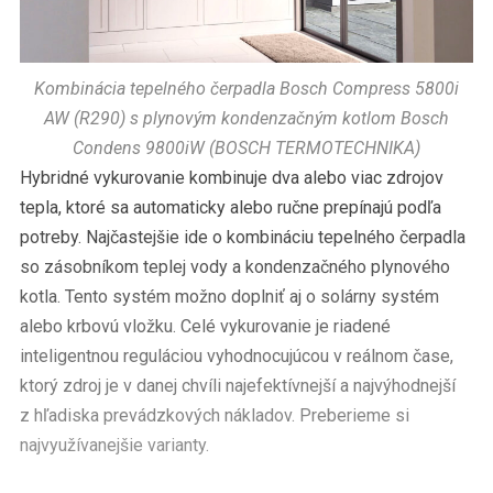
Kombinácia tepelného čerpadla Bosch Compress 5800i
AW (R290) s plynovým kondenzačným kotlom Bosch
Condens 9800iW (BOSCH TERMOTECHNIKA)
Hybridné vykurovanie kombinuje dva alebo viac zdrojov
tepla, ktoré sa automaticky alebo ručne prepínajú podľa
potreby. Najčastejšie ide o kombináciu tepelného čerpadla
so zásobníkom teplej vody a kondenzačného plynového
kotla. Tento systém možno doplniť aj o solárny systém
alebo krbovú vložku. Celé vykurovanie je riadené
inteligentnou reguláciou vyhodnocujúcou v reálnom čase,
ktorý zdroj je v danej chvíli najefektívnejší a najvýhodnejší
z hľadiska prevádzkových nákladov. Preberieme si
najvyužívanejšie varianty.