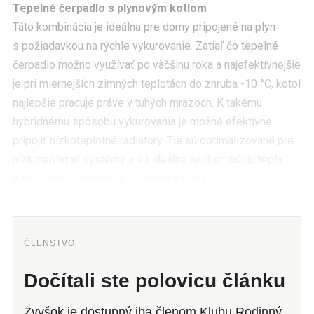
Tepelné čerpadlo s plynovým kotlom
Táto kombinácia je ideálna pre domy pripojené na plyn
s požiadavkou na rýchle vykurovanie. Zatiaľ čo tepelné
čerpadlo možno využívať po väčšinu roka a najefektívnejšie
je pri miernejších zimných teplotách do zhruba -10 °C, kotol
najlepšie pracuje práve v tuhých mrazoch. K takému
hybridnému spôsobu vykurovania je možné efektívne
pripojiť nízkoteplotné radiátory. Tie sú optimalizované pre
nízkoteplotné systémy a sú ideálne na distribúciu tepla
z tepelného čerpadla aj plynového kotla.
ČLENSTVO
Dočítali ste polovicu článku
Zvyšok je dostupný iba členom Klubu Rodinný