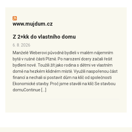
www.mujdum.cz
Z 2+kk do vlastního domu
6. 8. 2026
Manželé Weberovi původně bydleli v malém nájemním
bytě v rušné části Plzně. Po narození dcery začali řešit
bydlení nové. Toužili žít jako rodina s dětmi ve vlastním
domě na hezkém klidném místě. Využili naspořenou část
financí a nechali si postavit dům na klíč od společnosti
Ekonomické stavby. Proč jsme stavěli na klíč Se stavbou
domuContinue […]