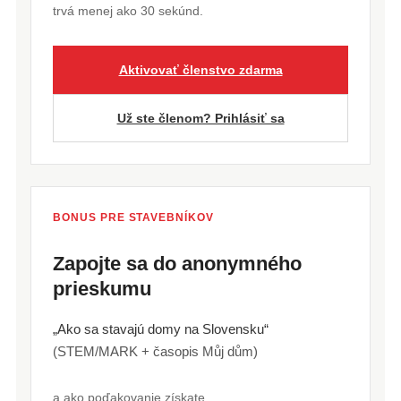
trvá menej ako 30 sekúnd.
Aktivovať členstvo zdarma
Už ste členom? Prihlásiť sa
BONUS PRE STAVEBNÍKOV
Zapojte sa do anonymného
prieskumu
„Ako sa stavajú domy na Slovensku“
(STEM/MARK + časopis Můj dům)
a ako poďakovanie získate