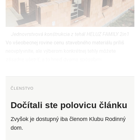
Jednovrstvová konštrukcia z tehál HELUZ FAMILY 2in1
Vo všeobecnej rovine cenu stavebného materiálu príliš
neovplyvníte, ale výberom konkrétnej tehly môžete
zásadne ušetriť, a to hneď dvoma spôsobmi.
ČLENSTVO
Dočítali ste polovicu článku
Zvyšok je dostupný iba členom Klubu Rodinný
dom.