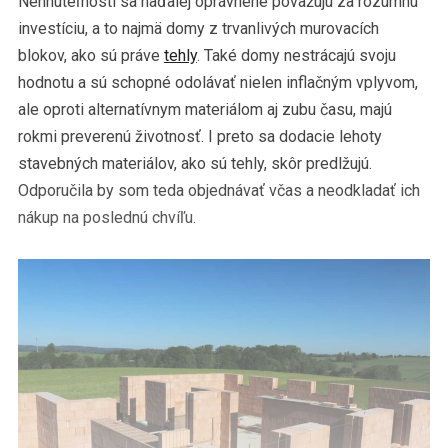
Nehnuteľnosti sa naďalej oprávnene považujú za rozumnú
investíciu, a to najmä domy z trvanlivých murovacích
blokov, ako sú práve
tehly
. Také domy nestrácajú svoju
hodnotu a sú schopné odolávať nielen inflačným vplyvom,
ale oproti alternatívnym materiálom aj zubu času, majú
rokmi preverenú životnosť. I preto sa dodacie lehoty
stavebných materiálov, ako sú tehly, skôr predlžujú.
Odporučila by som teda objednávať včas a neodkladať ich
nákup na poslednú chvíľu.