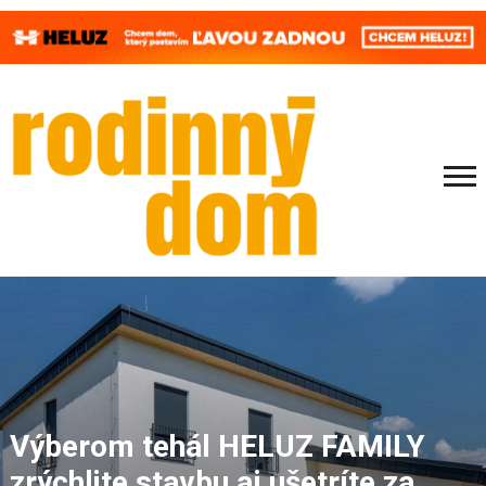
Výberom tehál HELUZ FAMILY
zrýchlite stavbu aj ušetríte za