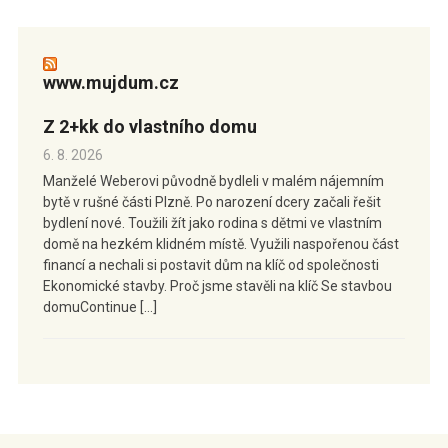
www.mujdum.cz
Z 2+kk do vlastního domu
6. 8. 2026
Manželé Weberovi původně bydleli v malém nájemním
bytě v rušné části Plzně. Po narození dcery začali řešit
bydlení nové. Toužili žít jako rodina s dětmi ve vlastním
domě na hezkém klidném místě. Využili naspořenou část
financí a nechali si postavit dům na klíč od společnosti
Ekonomické stavby. Proč jsme stavěli na klíč Se stavbou
domuContinue […]