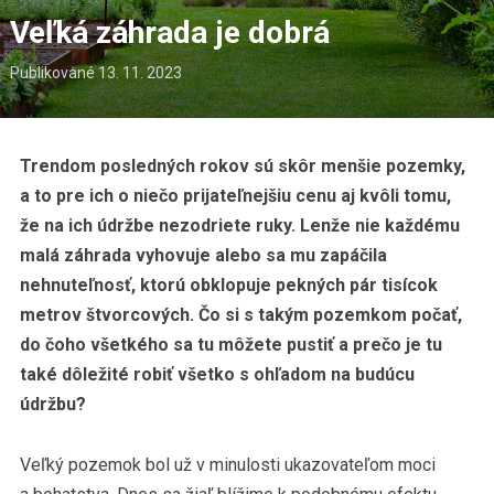
Veľká záhrada je dobrá
Publikované
13. 11. 2023
Trendom posledných rokov sú skôr menšie pozemky,
a to pre ich o niečo prijateľnejšiu cenu aj kvôli tomu,
že na ich údržbe nezodriete ruky. Lenže nie každému
malá záhrada vyhovuje alebo sa mu zapáčila
nehnuteľnosť, ktorú obklopuje pekných pár tisícok
metrov štvorcových. Čo si s takým pozemkom počať,
do čoho všetkého sa tu môžete pustiť a prečo je tu
také dôležité robiť všetko s ohľadom na budúcu
údržbu?
Veľký pozemok bol už v minulosti ukazovateľom moci