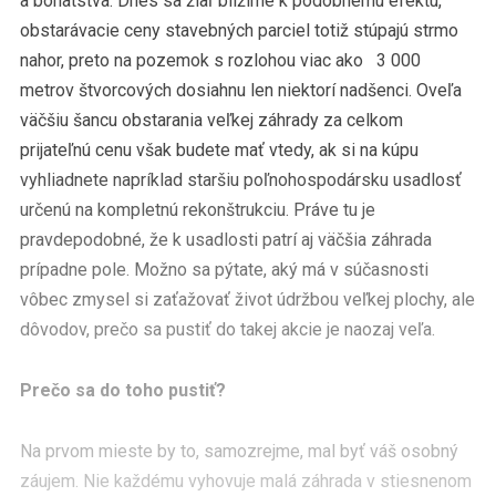
a bohatstva. Dnes sa žiaľ blížime k podobnému efektu,
obstarávacie ceny stavebných parciel totiž stúpajú strmo
nahor, preto na pozemok s rozlohou viac ako 3 000
metrov štvorcových dosiahnu len niektorí nadšenci. Oveľa
väčšiu šancu obstarania veľkej záhrady za celkom
prijateľnú cenu však budete mať vtedy, ak si na kúpu
vyhliadnete napríklad staršiu poľnohospodársku usadlosť
určenú na kompletnú rekonštrukciu. Práve tu je
pravdepodobné, že k usadlosti patrí aj väčšia záhrada
prípadne pole. Možno sa pýtate, aký má v súčasnosti
vôbec zmysel si zaťažovať život údržbou veľkej plochy, ale
dôvodov, prečo sa pustiť do takej akcie je naozaj veľa.
Prečo sa do toho pustiť?
Na prvom mieste by to, samozrejme, mal byť váš osobný
záujem. Nie každému vyhovuje malá záhrada v stiesnenom