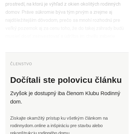
prostredí, na ktorú je výhľad z okien okolitých rodinných
domov. Práve súkromie býva tým prvým a zrejme aj
najdôležitejším dôvodom, prečo sa mnohí rozhodnú pre
veľký pozemok aj za cenu toho, že do takej záhrady budú
musieť dosť zainvestovať a údržba im chvíľu zaberie.
ČLENSTVO
Dočítali ste polovicu článku
Zvyšok je dostupný iba členom Klubu Rodinný
dom.
Získajte okamžitý prístup ku všetkým článkom na
rodinnydom.online a inšpiráciu pre stavbu alebo
rekonštrukciu rodinného domu.