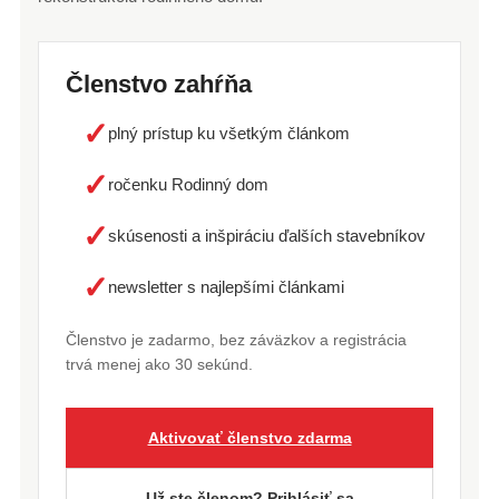
Členstvo zahŕňa
✓
plný prístup ku všetkým článkom
✓
ročenku Rodinný dom
✓
skúsenosti a inšpiráciu ďalších stavebníkov
✓
newsletter s najlepšími článkami
Členstvo je zadarmo, bez záväzkov a registrácia
trvá menej ako 30 sekúnd.
Aktivovať členstvo zdarma
Už ste členom? Prihlásiť sa