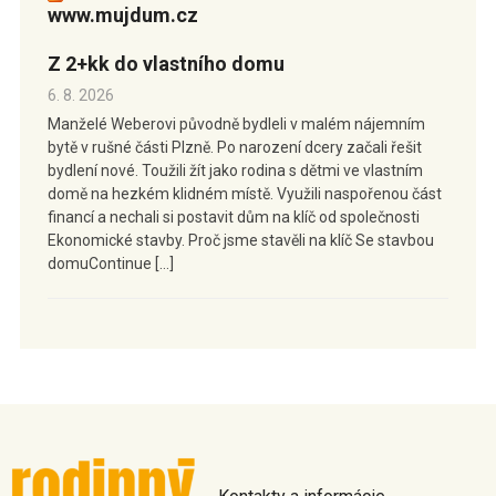
www.mujdum.cz
Z 2+kk do vlastního domu
6. 8. 2026
Manželé Weberovi původně bydleli v malém nájemním
bytě v rušné části Plzně. Po narození dcery začali řešit
bydlení nové. Toužili žít jako rodina s dětmi ve vlastním
domě na hezkém klidném místě. Využili naspořenou část
financí a nechali si postavit dům na klíč od společnosti
Ekonomické stavby. Proč jsme stavěli na klíč Se stavbou
domuContinue […]