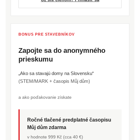
BONUS PRE STAVEBNÍKOV
Zapojte sa do anonymného
prieskumu
„Ako sa stavajú domy na Slovensku“
(STEM/MARK + časopis Můj dům)
a ako poďakovanie získate
Ročné tlačené predplatné časopisu
Můj dům zdarma
v hodnote 999 Kč (cca 40 €)