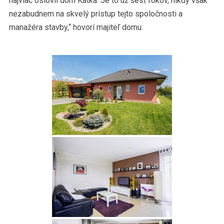
najviac oslovil dom Katka. Je to už šesť rokov, nikdy však
nezabudnem na skvelý prístup tejto spoločnosti a
manažéra stavby,“ hovorí majiteľ domu.