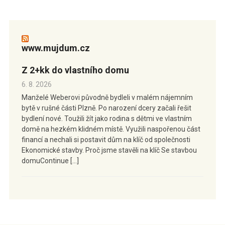
www.mujdum.cz
Z 2+kk do vlastního domu
6. 8. 2026
Manželé Weberovi původně bydleli v malém nájemním
bytě v rušné části Plzně. Po narození dcery začali řešit
bydlení nové. Toužili žít jako rodina s dětmi ve vlastním
domě na hezkém klidném místě. Využili naspořenou část
financí a nechali si postavit dům na klíč od společnosti
Ekonomické stavby. Proč jsme stavěli na klíč Se stavbou
domuContinue […]