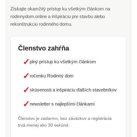
Získajte okamžitý prístup ku všetkým článkom na
rodinnydom.online a inšpiráciu pre stavbu alebo
rekonštrukciu rodinného domu.
Členstvo zahŕňa
✓
plný prístup ku všetkým článkom
✓
ročenku Rodinný dom
✓
skúsenosti a inšpiráciu ďalších stavebníkov
✓
newsletter s najlepšími článkami
Členstvo je zadarmo, bez záväzkov a registrácia
trvá menej ako 30 sekúnd.