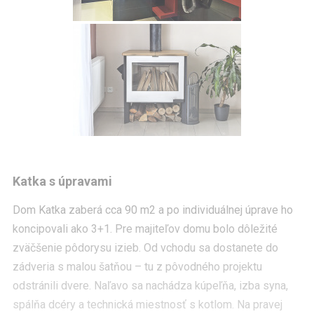
Katka s úpravami
Dom Katka zaberá cca 90 m2 a po individuálnej úprave ho
koncipovali ako 3+1. Pre majiteľov domu bolo dôležité
zväčšenie pôdorysu izieb. Od vchodu sa dostanete do
zádveria s malou šatňou – tu z pôvodného projektu
odstránili dvere. Naľavo sa nachádza kúpeľňa, izba syna,
spálňa dcéry a technická miestnosť s kotlom. Na pravej