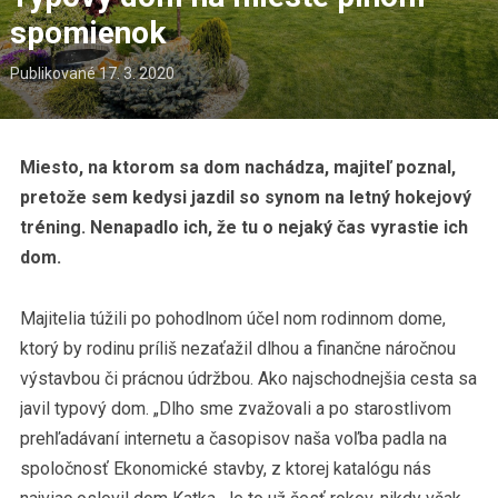
spomienok
Publikované
17. 3. 2020
Miesto, na ktorom sa dom nachádza, majiteľ poznal,
pretože sem kedysi jazdil so synom na letný hokejový
tréning. Nenapadlo ich, že tu o nejaký čas vyrastie ich
dom.
Majitelia túžili po pohodlnom účel nom rodinnom dome,
ktorý by rodinu príliš nezaťažil dlhou a finančne náročnou
výstavbou či prácnou údržbou. Ako najschodnejšia cesta sa
javil typový dom. „Dlho sme zvažovali a po starostlivom
prehľadávaní internetu a časopisov naša voľba padla na
spoločnosť Ekonomické stavby, z ktorej katalógu nás