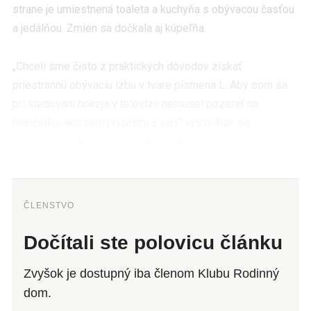
strane je umiestnená toaleta a kuchyňa s obývacou časťou
a jedálňou. Zmien sa dočkala aj kúpeľňa.
„Chceli sme čisto z praktických dôvodov získať
priestrannú obývaciu izbu v tvare písmena L. Aby som sa
pri sledovaní hokeja v televízii nemusel pozerať na
manželku, ako stojí pri platni a varí,“ vysvetľuje so
smiechom hlava štvorčlennej rodiny.
ČLENSTVO
Dočítali ste polovicu článku
Zvyšok je dostupný iba členom Klubu Rodinný
dom.