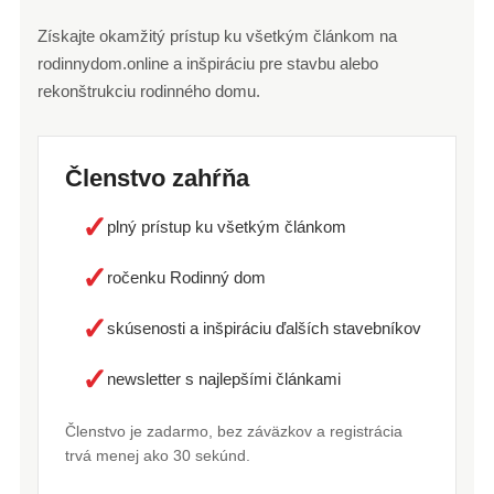
Získajte okamžitý prístup ku všetkým článkom na
rodinnydom.online a inšpiráciu pre stavbu alebo
rekonštrukciu rodinného domu.
Členstvo zahŕňa
✓
plný prístup ku všetkým článkom
✓
ročenku Rodinný dom
✓
skúsenosti a inšpiráciu ďalších stavebníkov
✓
newsletter s najlepšími článkami
Členstvo je zadarmo, bez záväzkov a registrácia
trvá menej ako 30 sekúnd.