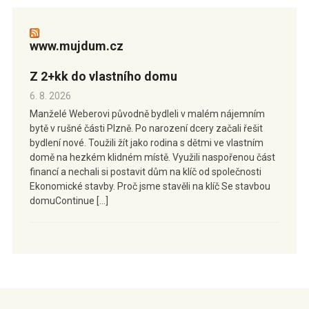
www.mujdum.cz
Z 2+kk do vlastního domu
6. 8. 2026
Manželé Weberovi původně bydleli v malém nájemním
bytě v rušné části Plzně. Po narození dcery začali řešit
bydlení nové. Toužili žít jako rodina s dětmi ve vlastním
domě na hezkém klidném místě. Využili naspořenou část
financí a nechali si postavit dům na klíč od společnosti
Ekonomické stavby. Proč jsme stavěli na klíč Se stavbou
domuContinue […]