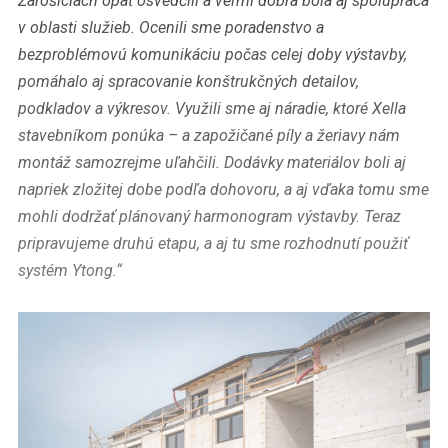
Žarošiciach opäť osvedčili a veľmi dobrá bola aj spolupráca
v oblasti služieb. Ocenili sme poradenstvo a
bezproblémovú komunikáciu počas celej doby výstavby,
pomáhalo aj spracovanie konštrukčných detailov,
podkladov a výkresov. Využili sme aj náradie, ktoré Xella
stavebníkom ponúka – a zapožičané píly a žeriavy nám
montáž samozrejme uľahčili. Dodávky materiálov boli aj
napriek zložitej dobe podľa dohovoru, a aj vďaka tomu sme
mohli dodržať plánovaný harmonogram výstavby. Teraz
pripravujeme druhú etapu, a aj tu sme rozhodnutí použiť
systém Ytong.“