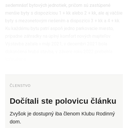
sedemnásť bytových jednotiek, pričom sú zastúpené
menšie byty s dispozíciou 1 + kk alebo 2 + kk, ale aj väčšie
byty s mezonetovým riešením a dispozícii 3 + kk a 4 + kk.
Ku každému bytu patrí aspoň jedno parkovacie miesto,
prípadne záhradky na úplný komfort nových majiteľov.
Výstavba začala v máji 2021, v decembri 2021 bola
dokončená hrubá stavba, v závere roku 2022 prebehla
kolaudácia.
ČLENSTVO
Dočítali ste polovicu článku
Zvyšok je dostupný iba členom Klubu Rodinný
dom.