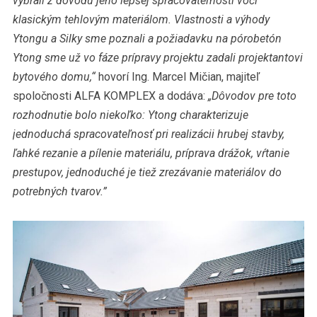
vybrali z dôvodu jeho lepšej spracovateľnosti voči
klasickým tehlovým materiálom. Vlastnosti a výhody
Ytongu a Silky sme poznali a požiadavku na pórobetón
Ytong sme už vo fáze prípravy projektu zadali projektantovi
bytového domu,“
hovorí Ing. Marcel Mičian, majiteľ
spoločnosti ALFA KOMPLEX a dodáva:
„Dôvodov pre toto
rozhodnutie bolo niekoľko: Ytong charakterizuje
jednoduchá spracovateľnosť pri realizácii hrubej stavby,
ľahké rezanie a pílenie materiálu, príprava drážok, vŕtanie
prestupov, jednoduché je tiež zrezávanie materiálov do
potrebných tvarov.”