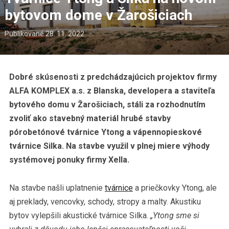
bytovom dome v Žarošiciach
Publikované
28. 11. 2022
Dobré skúsenosti z predchádzajúcich projektov firmy
ALFA KOMPLEX a.s. z Blanska, developera a staviteľa
bytového domu v Žarošiciach, stáli za rozhodnutím
zvoliť ako stavebný materiál hrubé stavby
pórobetónové tvárnice Ytong a vápennopieskové
tvárnice Silka.
Na stavbe využil v plnej miere výhody
systémovej ponuky firmy Xella.
Na stavbe našli uplatnenie
tvárnice
a priečkovky Ytong, ale
aj preklady, vencovky, schody, stropy a malty. Akustiku
bytov vylepšili akustické tvárnice Silka.
„Ytong sme si