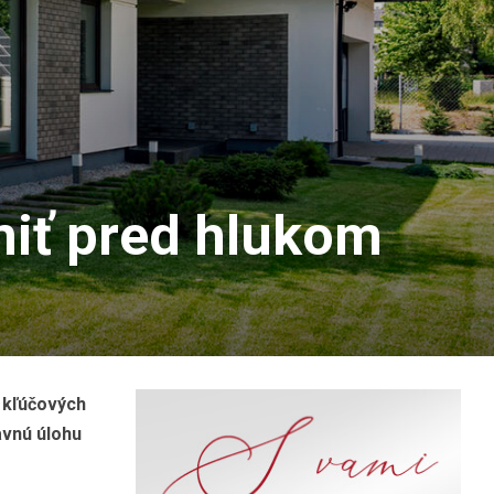
niť pred hlukom
 kľúčových
avnú úlohu