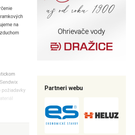
rčenie
náramkových
kujeme na
 vzduchom
stickom
a Sendwix
Partneri webu
e požiadavky
teriál