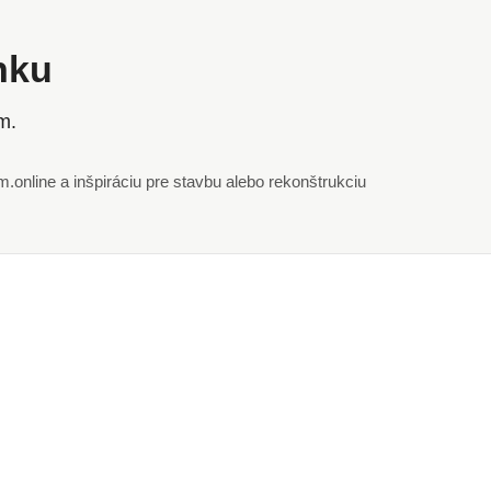
ánku
m.
online a inšpiráciu pre stavbu alebo rekonštrukciu