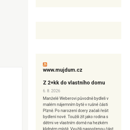
www.mujdum.cz
Z 2+kk do vlastního domu
6. 8. 2026
Manželé Weberovi původně bydleli v
malém nájemním bytě v rušné části
Plzně. Po narození dcery začali řešit
bydlení nové. Toužili žít jako rodina s
dětmi ve vlastním domě na hezkém
klidném místě. Využili naspořenou část