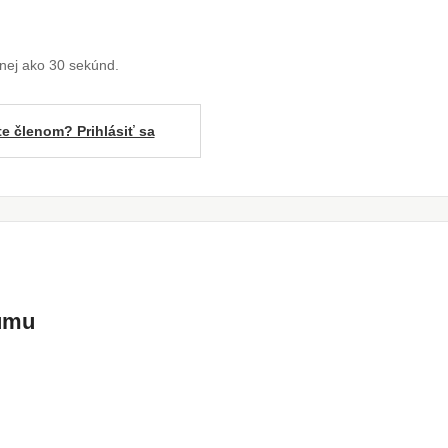
enej ako 30 sekúnd.
te členom? Prihlásiť sa
kumu