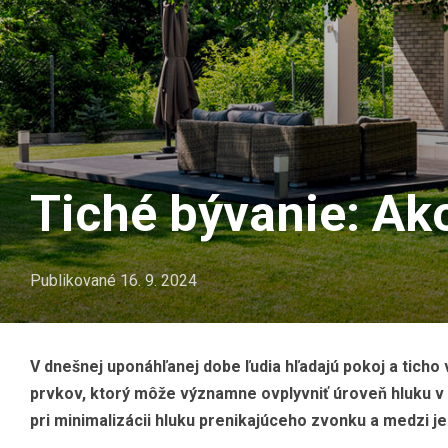
Tiché bývanie: Ak
Publikované
16. 9. 2024
V dnešnej uponáhľanej dobe ľudia hľadajú pokoj a tic
prvkov, ktorý môže významne ovplyvniť úroveň hluku v i
pri minimalizácii hluku prenikajúceho zvonku a medzi 