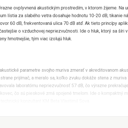
ýrazne ovplyvnená akustickým prostredím, v ktorom žijeme. Na u
 šum lístia za slabého vetra dosahuje hodnotu 10-20 dB, tikanie 
ovor 60 dB, frekventovaná ulica 70 dB atď. Ak tieto princípy apli
astejšie o vzduchovej nepriezvučnosti. Ide o hluk, ktorý sa šíri
eny hmotnejšie, tým viac izolujú hluk.
akustické parametre svojho muriva zmerať v akreditovanom aku
ej strane prijímač, a meralo sa, koľko zvuku dokáže stena z muriv
avovala laboratórnu nepriezvučnosť 57 dB, čo výrazne prekračuj
kovec, čo sú pieskové zrná spojené tmelom. Ide o kompaktný ma
technický konzultant KM Beta Vlastimil Sova.