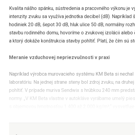
Kvalita nášho spánku, sústredenia a pracovného výkonu je v
intenzity zvuku sa využíva jednotka decibel (dB). Napríklad
hodiniek 20 dB, šepot 30 dB, hluk ulice 50 dB, normálny rozh
stavbu rodinného domu, hovoríme o zvukovej izolácii alebo č
a ktorý dokáže konštrukcia stavby pohltiť. Platí, že čím sú st
Meranie vzduchovej nepriezvučnosti v praxi
Napríklad výrobca murovacieho systému KM Beta si nechal 
laboratóriu. Na jednej strane steny bol zdroj zvuku, na druh
pohltiť. V prípade muriva Sendwix s hrúbkou 240 mm predst
normy. „V KM Beta vlastne v autokláve vyrábame umelý pies
s objemovou hmotnosťou 1 400 až 2 000 kg/m³,“ vysvetľuje 