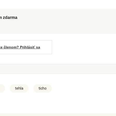
ům zdarma
te členom? Prihlásiť sa
tehla
ticho