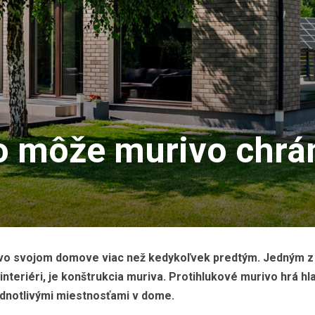
o môže murivo chrá
ho vo svojom domove viac než kedykoľvek predtým. Jedným z
nteriéri, je konštrukcia muriva. Protihlukové murivo hrá hl
jednotlivými miestnosťami v dome.