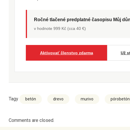
Ročné tlačené predplatné časopisu Můj d
v hodnote 999 Kč (cca 40 €)
Aktivovať členstvo zdarma
Už s
Tagy
betón
drevo
murivo
pórobetón
Comments are closed.