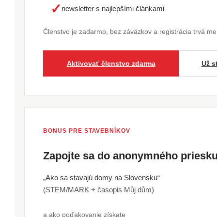
✓
newsletter s najlepšími článkami
Členstvo je zadarmo, bez záväzkov a registrácia trvá m
Aktivovať členstvo zdarma
Už s
BONUS PRE STAVEBNÍKOV
Zapojte sa do anonymného pries
„Ako sa stavajú domy na Slovensku“
(STEM/MARK + časopis Můj dům)
a ako poďakovanie získate