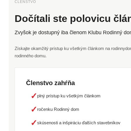
ČLENSTVO
Dočítali ste polovicu čl
Zvyšok je dostupný iba členom Klubu Rodinný do
Získajte okamžitý prístup ku všetkým článkom na rodinnydom.
rodinného domu.
Členstvo zahŕňa
✓
plný prístup ku všetkým článkom
✓
ročenku Rodinný dom
✓
skúsenosti a inšpiráciu ďalších stavebníkov