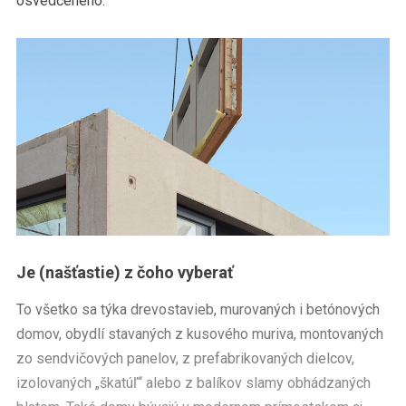
osvedčeného.
Je (našťastie) z čoho vyberať
To všetko sa týka drevostavieb, murovaných i betónových
domov, obydlí stavaných z kusového muriva, montovaných
zo sendvičových panelov, z prefabrikovaných dielcov,
izolovaných „škatúľ“ alebo z balíkov slamy obhádzaných