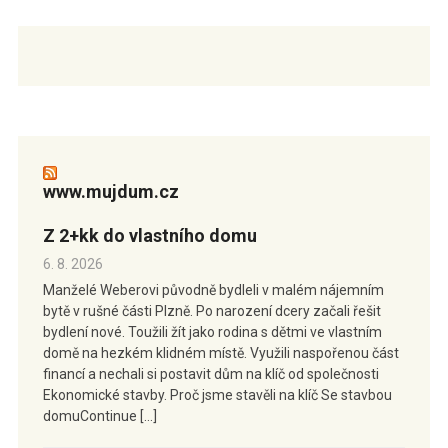
www.mujdum.cz
Z 2+kk do vlastního domu
6. 8. 2026
Manželé Weberovi původně bydleli v malém nájemním
bytě v rušné části Plzně. Po narození dcery začali řešit
bydlení nové. Toužili žít jako rodina s dětmi ve vlastním
domě na hezkém klidném místě. Využili naspořenou část
financí a nechali si postavit dům na klíč od společnosti
Ekonomické stavby. Proč jsme stavěli na klíč Se stavbou
domuContinue […]