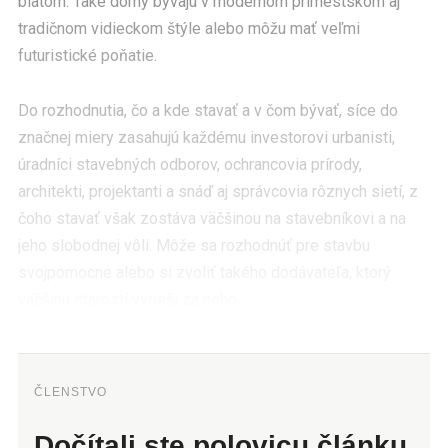
blatom. Také domy bývajú v modernom prímestskom aj
tradičnom vidieckom štýle alebo môžu mať veľmi
futuristické poňatie.
Do rozhodnutia, čo a kde stavať a v čom bývať, síce do
značnej miery zasahujú každému investorovi urbanisti,
úradníci stavebných odborov, ochrancovia prírody,
architekti, projektanti a snáď aj správcovia rôznych sietí, z
čoho stavať však zostáva väčšinou na stavebníkovi a na
jeho slobodnej vôli. Môže sa rozhodnúť pre stavbu
svojpomocne alebo si zvoliť takého dodávateľa, ktorý
väčšinu starostí vyrieši za neho.
ČLENSTVO
Dočítali ste polovicu článku