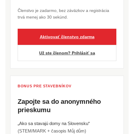
Členstvo je zadarmo, bez záväzkov a registrácia
trvá menej ako 30 sekúnd.
Aktivovať členstvo zdarma
Už ste členom? Prihlásiť sa
BONUS PRE STAVEBNÍKOV
Zapojte sa do anonymného
prieskumu
„Ako sa stavajú domy na Slovensku“
(STEM/MARK + časopis Můj dům)